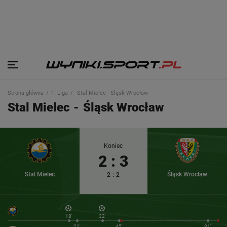
Strona główna
1. Liga
Stal Mielec - Śląsk Wrocław
Stal Mielec
-
Śląsk Wrocław
Koniec
2
:
3
Stal Mielec
Śląsk Wrocław
2
:
2
18'
32'
21'
45'
81'