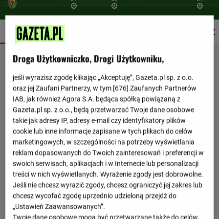
SZCZEGÓŁY
SKŁADY
STATYSTYKI
TERMINARZ
Droga Użytkowniczko, Drogi Użytkowniku,
jeśli wyrazisz zgodę klikając „Akceptuję”, Gazeta.pl sp. z o.o.
oraz jej Zaufani Partnerzy, w tym [
676
] Zaufanych Partnerów
IAB, jak również Agora S.A. będąca spółką powiązaną z
Gazeta.pl sp. z o.o., będą przetwarzać Twoje dane osobowe
takie jak adresy IP, adresy e-mail czy identyfikatory plików
cookie lub inne informacje zapisane w tych plikach do celów
marketingowych, w szczególności na potrzeby wyświetlania
reklam dopasowanych do Twoich zainteresowań i preferencji w
swoich serwisach, aplikacjach i w Internecie lub personalizacji
treści w nich wyświetlanych. Wyrażenie zgody jest dobrowolne.
Jeśli nie chcesz wyrazić zgody, chcesz ograniczyć jej zakres lub
chcesz wycofać zgodę uprzednio udzieloną przejdź do
„Ustawień Zaawansowanych”.
Twoje dane osobowe mogą być przetwarzane także do celów