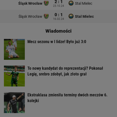
2 : 1
Śląsk Wrocław
Stal Mielec
23.10.24
0 : 1
Śląsk Wrocław
Stal Mielec
16.02.24
Wiadomości
Mecz sezonu w I lidze! Było już 3:0
To nowy kandydat do reprezentacji? Pokonał
Legię, srebro zdobył, jak złoto grał
Ekstraklasa zmieniła terminy dwóch meczów 6.
kolejki