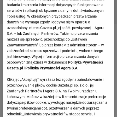
badania i mierzenia informacji dotyczących funkcjonowania
serwisów i aplikacji lub łączone z danymi dot. świadczonych
Tobie usług. W określonych przypadkach przetwarzanie
danych nie wymaga zgody i odbywa się w oparciu o
uzasadniony interes Gazeta.pl, jej spółki powiązanej – Agora
Mecz Stal Mielec - Śląsk Wrocław -
S.A. – lub Zaufanych Partnerów. Takiemu przetwarzaniu
szczegóły
możesz się sprzeciwić, przechodząc do „Ustawień
Zaawansowanych” lub przez kontakt z administratorem – w
zależności od zakresu sprzeciwu i podmiotu, wobec którego
jest kierowany. Więcej informacji o przetwarzaniu danych
Przegląd wydarzeń
osobowych znajdziesz w dokumencie
Polityka Prywatności
Pawel Kruszelnicki
Przemysław Banaszak
Gazeta.pl
i
Polityka Prywatności Agora S.A.
(18')
(21', 45')
Bartosz Szeliga
Michał Mokrzycki
Klikając „Akceptuję” wyrażasz też zgodę na zainstalowanie i
(32')
(81')
przechowywanie plików cookie Gazeta.pl sp. z o.o., jej
Zaufanych Partnerów i Agora S.A. na Twoim urządzeniu
Informacje o meczu
końcowym. Możesz w każdej chwili zmienić swoje preferencje
dotyczące plików cookie, wywołując narzędzie do zarządzania
Betclic 1. Liga, 30 kolejka
twoimi preferencjami dot. przetwarzania danych poprzez
odnośnik „Ustawienia prywatności ” w stopce serwisu i