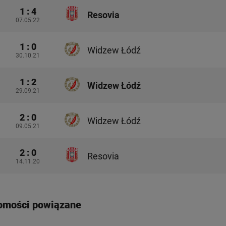
1 : 4
Resovia
07.05.22
1 : 0
Widzew Łódź
30.10.21
1 : 2
Widzew Łódź
29.09.21
2 : 0
Widzew Łódź
09.05.21
2 : 0
Resovia
14.11.20
omości powiązane