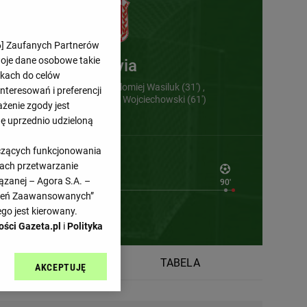
6
] Zaufanych Partnerów
woje dane osobowe takie
Resovia
likach do celów
Dawid Kubowicz (3') , Bartlomiej Wasiluk (31')
teresowań i preferencji
Rafal Mikulec (52') , Paweł Wojciechowski (61')
ażenie zgody jest
dę uprzednio udzieloną
yczących funkcjonowania
kach przetwarzanie
ązanej – Agora S.A. –
90'
awień Zaawansowanych”
go jest kierowany.
ości Gazeta.pl
i
Polityka
RMINARZ
TABELA
AKCEPTUJĘ
l sp. z o.o., jej
ić swoje preferencje
arzania danych poprzez