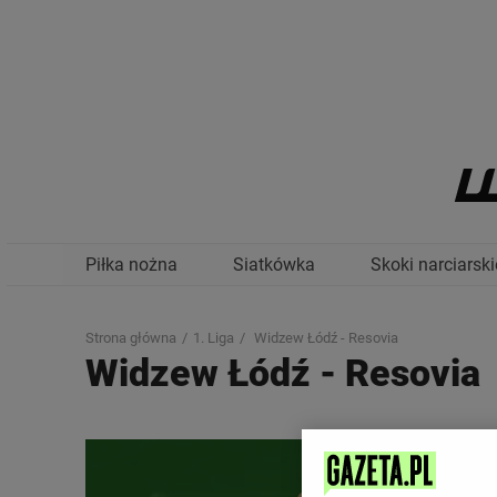
Piłka nożna
Siatkówka
Skoki narciarski
Strona główna
1. Liga
Widzew Łódź - Resovia
Widzew Łódź
-
Resovia