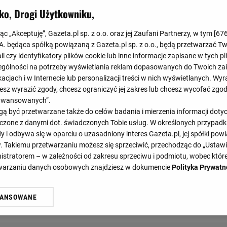
Koniec
ko, Drogi Użytkowniku,
1
:
4
jąc „Akceptuję”, Gazeta.pl sp. z o.o. oraz jej Zaufani Partnerzy, w tym [
67
.A. będąca spółką powiązaną z Gazeta.pl sp. z o.o., będą przetwarzać T
0
:
2
ail czy identyfikatory plików cookie lub inne informacje zapisane w tych p
gólności na potrzeby wyświetlania reklam dopasowanych do Twoich zain
acjach i w Internecie lub personalizacji treści w nich wyświetlanych. Wyr
cesz wyrazić zgody, chcesz ograniczyć jej zakres lub chcesz wycofać zgo
aawansowanych”.
 być przetwarzane także do celów badania i mierzenia informacji dot
 łączone z danymi dot. świadczonych Tobie usług. W określonych przypad
i odbywa się w oparciu o uzasadniony interes Gazeta.pl, jej spółki powi
. Takiemu przetwarzaniu możesz się sprzeciwić, przechodząc do „Ust
31'
52'
61'
nistratorem – w zależności od zakresu sprzeciwu i podmiotu, wobec które
etwarzaniu danych osobowych znajdziesz w dokumencie
Polityka Prywatn
DY
STATYSTYKI
TE
WANSOWANE
żasz też zgodę na zainstalowanie i przechowywanie plików cookie Gazeta.p
gora S.A. na Twoim urządzeniu końcowym. Możesz w każdej chwili zmien
 wywołując narzędzie do zarządzania twoimi preferencjami dot. przetw