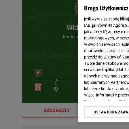
Droga Użytkownicz
jeśli wyrazisz zgodę klika
IAB, jak również Agora S
Widzew Łódź
jak adresy IP, adresy e-m
Bartłomiej Pawłowski (90')
marketingowych, w szcze
w swoich serwisach, aplik
dobrowolne. Jeśli nie ch
przejdź do „Ustawień Z
Twoje dane osobowe mogą
serwisów i aplikacji lub
danych nie wymaga zgody 
lub Zaufanych Partnerów
3'
lub przez kontakt z admi
Więcej informacji o prz
Prywatności Agora S.A.
SZCZEGÓŁY
SKŁA
USTAWIENIA ZAA
Klikając „Akceptuję” wyra
Zaufanych Partnerów i A
dotyczące plików cookie,