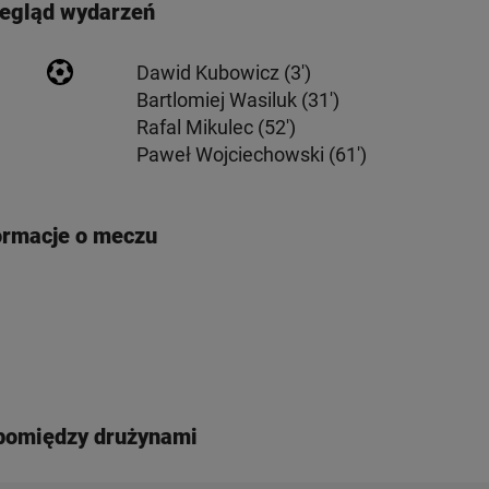
egląd wydarzeń
Dawid Kubowicz (3')
Bartlomiej Wasiluk (31')
Rafal Mikulec (52')
Paweł Wojciechowski (61')
ormacje o meczu
pomiędzy drużynami