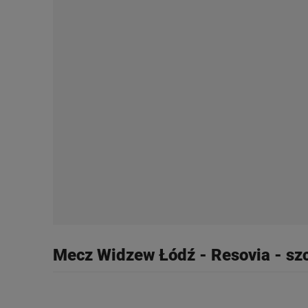
odnośnik „Ustawienia pr
plików cookie możliwa je
My, nasi Zaufani Partne
Użycie dokładnych danych
Przechowywanie informacji
badnie odbiorców i uleps
Mecz Widzew Łódź - Resovia - sz