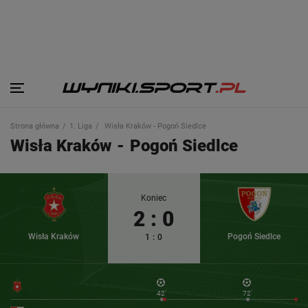
Strona główna
1. Liga
Wisła Kraków - Pogoń Siedlce
Wisła Kraków
-
Pogoń Siedlce
Koniec
2
:
0
Wisła Kraków
Pogoń Siedlce
1
:
0
42'
72'