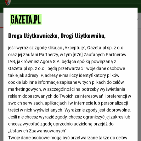
SZCZEGÓŁY
SKŁADY
STATYSTYKI
TERMINARZ
Droga Użytkowniczko, Drogi Użytkowniku,
jeśli wyrazisz zgodę klikając „Akceptuję”, Gazeta.pl sp. z o.o.
oraz jej Zaufani Partnerzy, w tym [
676
] Zaufanych Partnerów
IAB, jak również Agora S.A. będąca spółką powiązaną z
Gazeta.pl sp. z o.o., będą przetwarzać Twoje dane osobowe
takie jak adresy IP, adresy e-mail czy identyfikatory plików
cookie lub inne informacje zapisane w tych plikach do celów
marketingowych, w szczególności na potrzeby wyświetlania
reklam dopasowanych do Twoich zainteresowań i preferencji w
swoich serwisach, aplikacjach i w Internecie lub personalizacji
treści w nich wyświetlanych. Wyrażenie zgody jest dobrowolne.
Jeśli nie chcesz wyrazić zgody, chcesz ograniczyć jej zakres lub
chcesz wycofać zgodę uprzednio udzieloną przejdź do
„Ustawień Zaawansowanych”.
Twoje dane osobowe mogą być przetwarzane także do celów