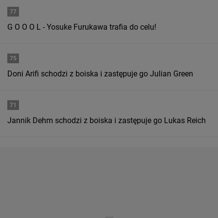
77
G O O O L - Yosuke Furukawa trafia do celu!
75
Doni Arifi schodzi z boiska i zastępuje go Julian Green
71
Jannik Dehm schodzi z boiska i zastępuje go Lukas Reich