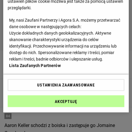
ustawień plików cookie możliwa jest także za pomocą ustawień
przeglądarki.
My, nasi Zaufani Partnerzy i Agora S.A. możemy przetwarzać
dane osobowe w następujących celach:
Użycie dokładnych danych geolokalizacyjnych. Aktywne
skanowanie charakterystyki urządzenia do celów
identyfikacji. Przechowywanie informacji na urządzeniu lub
dostęp do nich. Spersonalizowane reklamy i treści, pomiar
reklam i treści, badnie odbiorców i ulepszanie usług.
90
+ 4'
Lista Zaufanych Partnerów
G O O O L - Noel Futkeu trafia do celu!
USTAWIENIA ZAAWANSOWANE
85
G O O O L - Noel Futkeu trafia do celu!
AKCEPTUJĘ
84
Aaron Keller schodzi z boiska i zastępuje go Jomaine