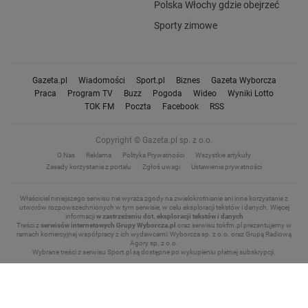
Polska Włochy gdzie obejrzeć
Sporty zimowe
Gazeta.pl
Wiadomości
Sport.pl
Biznes
Gazeta Wyborcza
Praca
Program TV
Buzz
Pogoda
Wideo
Wyniki Lotto
TOK FM
Poczta
Facebook
RSS
Copyright © Gazeta.pl sp. z o.o.
O Nas
Reklama
Polityka Prywatności
Wszystkie artykuły
Zasady korzystania z portalu
Zgłoś uwagi
Ustawienia prywatności
Właściciel niniejszego serwisu nie wyraża zgody na zwielokrotnianie ani inne korzystanie z
utworów rozpowszechnionych w tym serwisie, w celu eksploracji tekstów i danych.
Więcej
informacji
w zastrzeżeniu dot. eksploracji tekstów i danych
Treści z
serwisów internetowych Grupy Wyborcza.pl
oraz serwisu tokfm.pl prezentujemy w
ramach komercyjnej współpracy z ich wydawcami: Wyborcza sp. z o.o. oraz Grupą Radiową
Agory sp. z o.o.
Wybrane treści z serwisu Sport.pl są dostępne po wykupieniu płatnej subskrypcji.