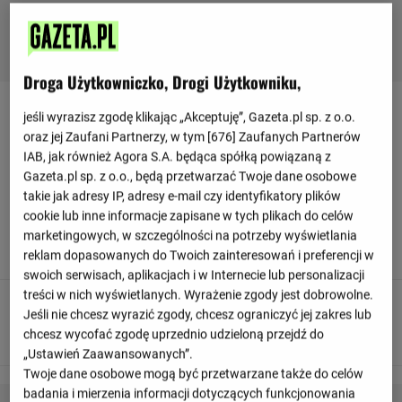
Droga Użytkowniczko, Drogi Użytkowniku,
Relacja z meczu Greuther Fuerth - Darmstadt
jeśli wyrazisz zgodę klikając „Akceptuję”, Gazeta.pl sp. z o.o.
oraz jej Zaufani Partnerzy, w tym [
676
] Zaufanych Partnerów
IAB, jak również Agora S.A. będąca spółką powiązaną z
Odśwież
Gazeta.pl sp. z o.o., będą przetwarzać Twoje dane osobowe
takie jak adresy IP, adresy e-mail czy identyfikatory plików
cookie lub inne informacje zapisane w tych plikach do celów
90
+ 10'
marketingowych, w szczególności na potrzeby wyświetlania
To już wszystko! Sędzia odgwizduje koniec meczu.
reklam dopasowanych do Twoich zainteresowań i preferencji w
swoich serwisach, aplikacjach i w Internecie lub personalizacji
treści w nich wyświetlanych. Wyrażenie zgody jest dobrowolne.
90
+ 8'
Jeśli nie chcesz wyrazić zgody, chcesz ograniczyć jej zakres lub
Felix Klaus otrzymuje żółtą kartkę od sędziego.
chcesz wycofać zgodę uprzednio udzieloną przejdź do
„Ustawień Zaawansowanych”.
Twoje dane osobowe mogą być przetwarzane także do celów
badania i mierzenia informacji dotyczących funkcjonowania