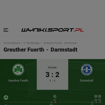
Strona główna
2. Bundesliga
Greuther Fuerth - Darmstadt
Greuther Fuerth
-
Darmstadt
Koniec
3
:
2
Greuther Fuerth
Darmstadt
1
:
1
41'
85'
90'
35'
77'