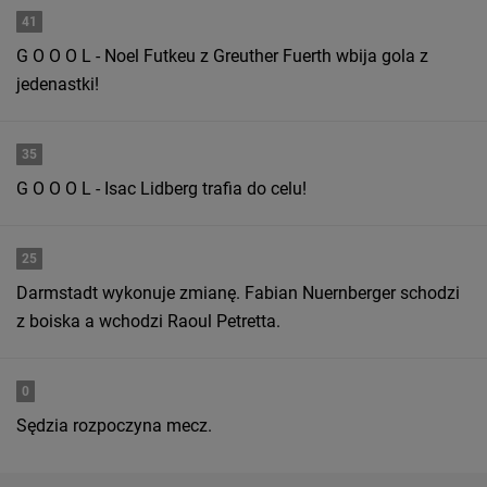
41
G O O O L - Noel Futkeu z Greuther Fuerth wbija gola z
jedenastki!
35
G O O O L - Isac Lidberg trafia do celu!
25
Darmstadt wykonuje zmianę. Fabian Nuernberger schodzi
z boiska a wchodzi Raoul Petretta.
0
Sędzia rozpoczyna mecz.