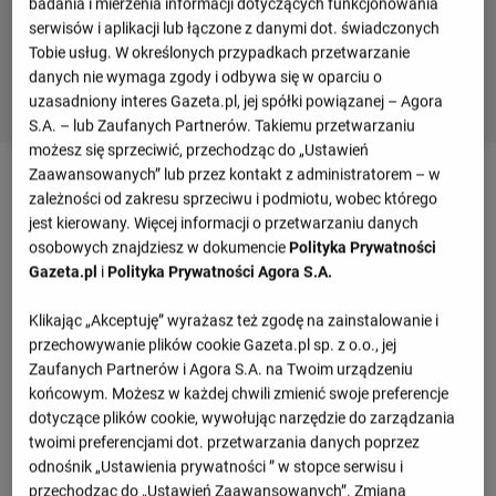
badania i mierzenia informacji dotyczących funkcjonowania
serwisów i aplikacji lub łączone z danymi dot. świadczonych
Tobie usług. W określonych przypadkach przetwarzanie
danych nie wymaga zgody i odbywa się w oparciu o
uzasadniony interes Gazeta.pl, jej spółki powiązanej – Agora
S.A. – lub Zaufanych Partnerów. Takiemu przetwarzaniu
możesz się sprzeciwić, przechodząc do „Ustawień
Zaawansowanych” lub przez kontakt z administratorem – w
Mecz Podbeskidzie Bielsko-Biała - Śląsk II
zależności od zakresu sprzeciwu i podmiotu, wobec którego
Wrocław - szczegóły
jest kierowany. Więcej informacji o przetwarzaniu danych
osobowych znajdziesz w dokumencie
Polityka Prywatności
Gazeta.pl
i
Polityka Prywatności Agora S.A.
Przegląd wydarzeń
Klikając „Akceptuję” wyrażasz też zgodę na zainstalowanie i
Marcin Urynowicz
Michal Milewski
przechowywanie plików cookie Gazeta.pl sp. z o.o., jej
(49', 76')
(2')
Zaufanych Partnerów i Agora S.A. na Twoim urządzeniu
końcowym. Możesz w każdej chwili zmienić swoje preferencje
Informacje o meczu
dotyczące plików cookie, wywołując narzędzie do zarządzania
twoimi preferencjami dot. przetwarzania danych poprzez
2. liga. Baraże o 1. ligę, Semi Finals
odnośnik „Ustawienia prywatności ” w stopce serwisu i
przechodząc do „Ustawień Zaawansowanych”. Zmiana
Wtorek 02.06.2026, godzina 11:00