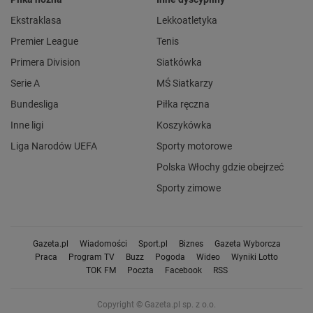
Ekstraklasa
Lekkoatletyka
Premier League
Tenis
Primera Division
Siatkówka
Serie A
MŚ Siatkarzy
Bundesliga
Piłka ręczna
Inne ligi
Koszykówka
Liga Narodów UEFA
Sporty motorowe
Polska Włochy gdzie obejrzeć
Sporty zimowe
Gazeta.pl
Wiadomości
Sport.pl
Biznes
Gazeta Wyborcza
Praca
Program TV
Buzz
Pogoda
Wideo
Wyniki Lotto
TOK FM
Poczta
Facebook
RSS
Copyright © Gazeta.pl sp. z o.o.