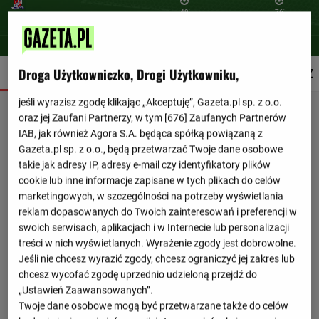
49'
76'
2'
Droga Użytkowniczko, Drogi Użytkowniku,
SZCZEGÓŁY
SKŁADY
STATYSTYKI
TERMINARZ
jeśli wyrazisz zgodę klikając „Akceptuję”, Gazeta.pl sp. z o.o.
oraz jej Zaufani Partnerzy, w tym [
676
] Zaufanych Partnerów
IAB, jak również Agora S.A. będąca spółką powiązaną z
Gazeta.pl sp. z o.o., będą przetwarzać Twoje dane osobowe
takie jak adresy IP, adresy e-mail czy identyfikatory plików
cookie lub inne informacje zapisane w tych plikach do celów
marketingowych, w szczególności na potrzeby wyświetlania
reklam dopasowanych do Twoich zainteresowań i preferencji w
swoich serwisach, aplikacjach i w Internecie lub personalizacji
treści w nich wyświetlanych. Wyrażenie zgody jest dobrowolne.
Jeśli nie chcesz wyrazić zgody, chcesz ograniczyć jej zakres lub
chcesz wycofać zgodę uprzednio udzieloną przejdź do
„Ustawień Zaawansowanych”.
Twoje dane osobowe mogą być przetwarzane także do celów