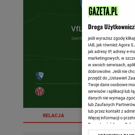
Droga Użytkownicz
VfL Bochum
Gerrit Holtmann (84')
jeśli wyrazisz zgodę klika
IAB, jak również Agora S
jak adresy IP, adresy e-m
marketingowych, w szcze
w swoich serwisach, aplik
dobrowolne. Jeśli nie ch
przejdź do „Ustawień Z
Twoje dane osobowe mogą
serwisów i aplikacji lub
danych nie wymaga zgody 
lub Zaufanych Partnerów
lub przez kontakt z admi
RELACJA
SZCZEGÓŁY
Więcej informacji o prz
Prywatności Agora S.A.