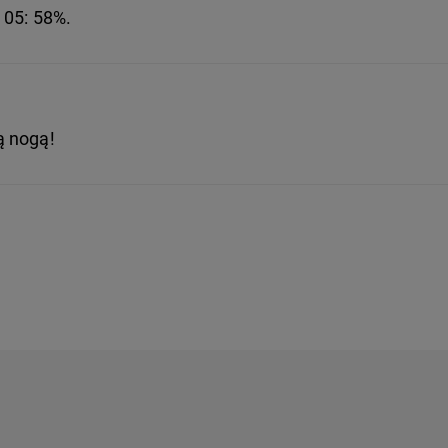
 05: 58%.
ą nogą!