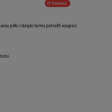
Odśwież
u piłki i dzięki temu potrafił wygrać.
eczu.