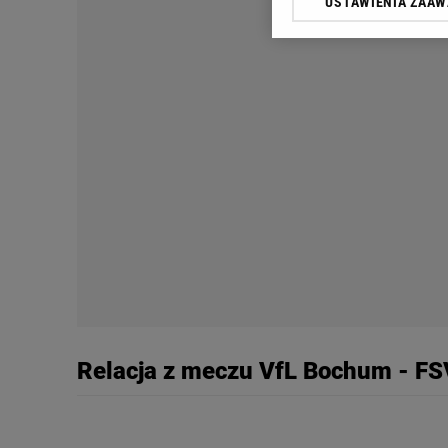
USTAWIENIA ZAA
Klikając „Akceptuję” wyra
Zaufanych Partnerów i A
dotyczące plików cookie,
odnośnik „Ustawienia pr
plików cookie możliwa je
My, nasi Zaufani Partne
Użycie dokładnych danych
Przechowywanie informacji
badnie odbiorców i uleps
Relacja z meczu VfL Bochum - FS