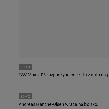
90
+ 3'
FSV Mainz 05 rozpoczyna od rzutu z autu na 
90
+ 2'
Andreas Hanche-Olsen wraca na boisko.