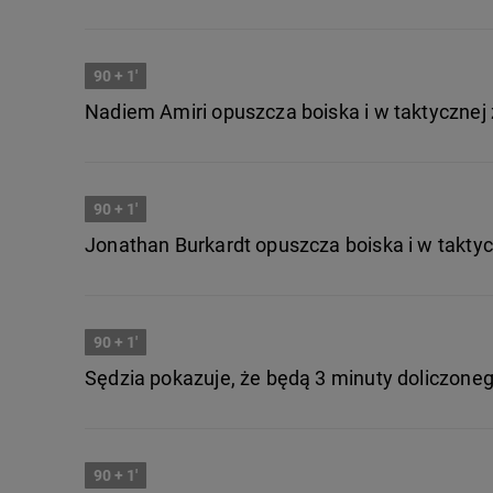
90
+ 1'
Nadiem Amiri opuszcza boiska i w taktycznej 
90
+ 1'
Jonathan Burkardt opuszcza boiska i w takty
90
+ 1'
Sędzia pokazuje, że będą 3 minuty doliczone
90
+ 1'