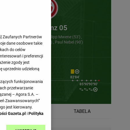
FSV Mainz 05
6
] Zaufanych Partnerów
Nadiem Amiri (45') , Phillipp Mwene (53')
Jonathan Burkardt (73') , Paul Nebel (90')
woje dane osobowe takie
likach do celów
teresowań i preferencji
ażenie zgody jest
dę uprzednio udzieloną
65'
71'
72'
82'
84'
yczących funkcjonowania
1'
73'
85'
90'
90'
90'
kach przetwarzanie
ązanej – Agora S.A. –
awień Zaawansowanych”
go jest kierowany.
TERMINARZ
TABELA
ości Gazeta.pl
i
Polityka