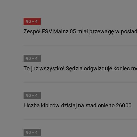
90
+ 4'
Zespół FSV Mainz 05 miał przewagę w posiadani
90
+ 4'
To już wszystko! Sędzia odgwizduje koniec m
90
+ 4'
Liczba kibiców dzisiaj na stadionie to 26000
90
+ 4'