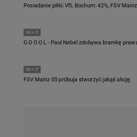
Posiadanie piłki: VfL Bochum: 42%, FSV Mainz
90
+ 3'
G O O O L - Paul Nebel zdobywa bramkę praw
90
+ 3'
FSV Mainz 05 próbuja stworzyć jakąś akcję.