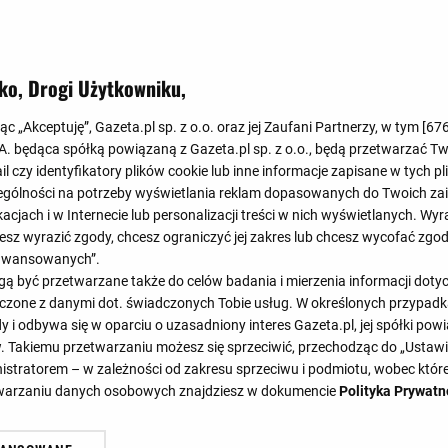
Koniec
1
:
4
ko, Drogi Użytkowniku,
0
:
1
jąc „Akceptuję”, Gazeta.pl sp. z o.o. oraz jej Zaufani Partnerzy, w tym [
67
.A. będąca spółką powiązaną z Gazeta.pl sp. z o.o., będą przetwarzać T
ail czy identyfikatory plików cookie lub inne informacje zapisane w tych p
gólności na potrzeby wyświetlania reklam dopasowanych do Twoich zain
acjach i w Internecie lub personalizacji treści w nich wyświetlanych. Wyr
cesz wyrazić zgody, chcesz ograniczyć jej zakres lub chcesz wycofać zgo
aawansowanych”.
45'
46'
46'
46'
 być przetwarzane także do celów badania i mierzenia informacji dot
45'
53'
61'
6
 łączone z danymi dot. świadczonych Tobie usług. W określonych przypad
i odbywa się w oparciu o uzasadniony interes Gazeta.pl, jej spółki powi
. Takiemu przetwarzaniu możesz się sprzeciwić, przechodząc do „Ust
nistratorem – w zależności od zakresu sprzeciwu i podmiotu, wobec które
SKŁADY
STATYSTYKI
etwarzaniu danych osobowych znajdziesz w dokumencie
Polityka Prywatn