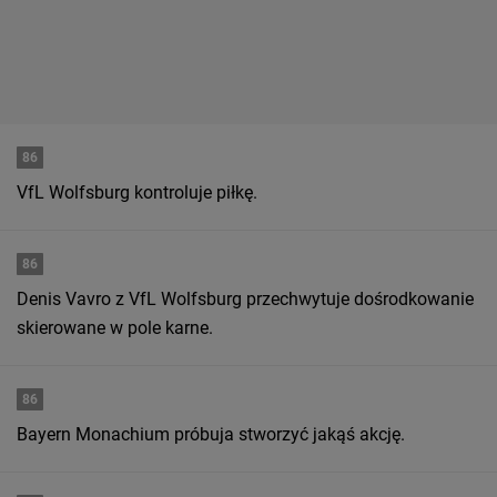
86
VfL Wolfsburg kontroluje piłkę.
86
Denis Vavro z VfL Wolfsburg przechwytuje dośrodkowanie
skierowane w pole karne.
86
Bayern Monachium próbuja stworzyć jakąś akcję.