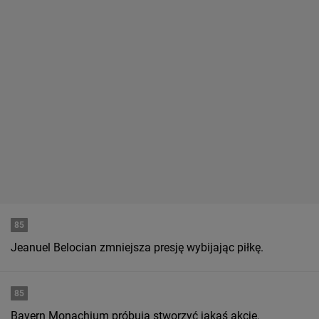
85
Jeanuel Belocian zmniejsza presję wybijając piłkę.
85
Bayern Monachium próbuja stworzyć jakąś akcję.