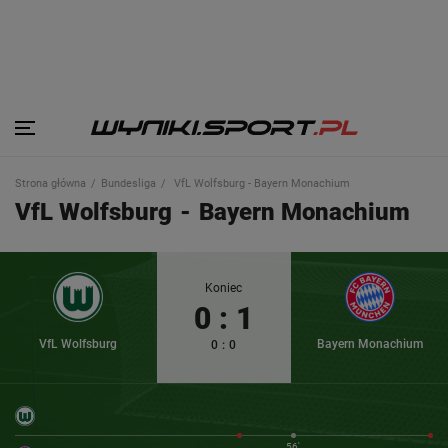
Strona główna
Bundesliga
VfL Wolfsburg - Bayern Monachium
VfL Wolfsburg
-
Bayern Monachium
Koniec
0
:
1
VfL Wolfsburg
Bayern Monachium
0
:
0
56'