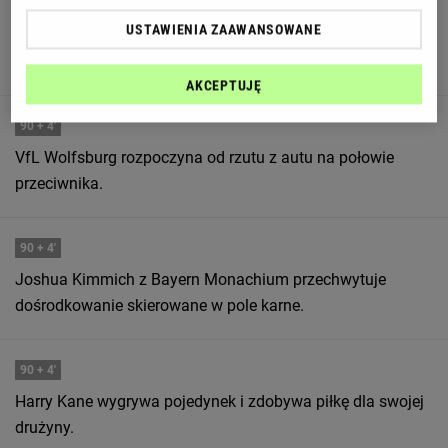
USTAWIENIA ZAAWANSOWANE
90
+ 4'
VfL Wolfsburg próbuja stworzyć jakąś akcję.
AKCEPTUJĘ
90
+ 4'
VfL Wolfsburg rozpoczyna od rzutu z autu na połowie
przeciwnika.
90
+ 4'
Joshua Kimmich z Bayern Monachium przechwytuje
dośrodkowanie skierowane w pole karne.
90
+ 4'
Harry Kane wygrywa pojedynek i zdobywa piłkę dla swojej
drużyny.