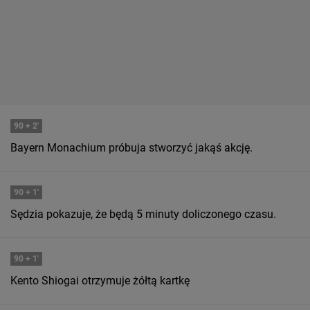
90
+ 2'
Bayern Monachium próbuja stworzyć jakąś akcję.
90
+ 1'
Sędzia pokazuje, że będą 5 minuty doliczonego czasu.
90
+ 1'
Kento Shiogai otrzymuje żółtą kartkę