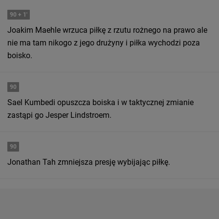
90
+ 1'
Joakim Maehle wrzuca piłkę z rzutu rożnego na prawo ale
nie ma tam nikogo z jego drużyny i piłka wychodzi poza
boisko.
90
Sael Kumbedi opuszcza boiska i w taktycznej zmianie
zastąpi go Jesper Lindstroem.
90
Jonathan Tah zmniejsza presję wybijając piłkę.