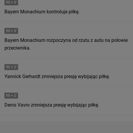
90
+ 3'
Bayern Monachium kontroluje piłkę.
90
+ 3'
Bayern Monachium rozpoczyna od rzutu z autu na połowie
przeciwnika.
90
+ 2'
Yannick Gerhardt zmniejsza presję wybijając piłkę.
90
+ 2'
Denis Vavro zmniejsza presję wybijając piłkę.