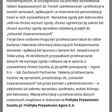
marketingowych, w szczególności na potrzeby wyświetlania
90
+ 5'
reklam dopasowanych do Twoich zainteresowań i preferencji w
swoich serwisach, aplikacjach i w Internecie lub personalizacji
Posiadanie piłki: VfL Wolfsburg: 31%, Bayern Monachium:
treści w nich wyświetlanych. Wyrażenie zgody jest dobrowolne.
69%.
Jeśli nie chcesz wyrazić zgody, chcesz ograniczyć jej zakres lub
chcesz wycofać zgodę uprzednio udzieloną przejdź do
„Ustawień Zaawansowanych”.
90
+ 5'
Twoje dane osobowe mogą być przetwarzane także do celów
Josip Stanisić wygrywa pojedynek i zdobywa piłkę dla
badania i mierzenia informacji dotyczących funkcjonowania
swojej drużyny.
serwisów i aplikacji lub łączone z danymi dot. świadczonych
Tobie usług. W określonych przypadkach przetwarzanie
danych nie wymaga zgody i odbywa się w oparciu o
uzasadniony interes Gazeta.pl, jej spółki powiązanej – Agora
S.A. – lub Zaufanych Partnerów. Takiemu przetwarzaniu
możesz się sprzeciwić, przechodząc do „Ustawień
Zaawansowanych” lub przez kontakt z administratorem – w
zależności od zakresu sprzeciwu i podmiotu, wobec którego
jest kierowany. Więcej informacji o przetwarzaniu danych
osobowych znajdziesz w dokumencie
Polityka Prywatności
Gazeta.pl
i
Polityka Prywatności Agora S.A.