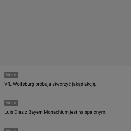
90
+ 4'
VfL Wolfsburg próbuja stworzyć jakąś akcję.
90
+ 4'
Luis Diaz z Bayern Monachium jest na spalonym.