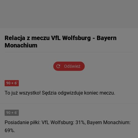
Relacja z meczu VfL Wolfsburg - Bayern
Monachium
Odśwież
90
+ 6'
To już wszystko! Sędzia odgwizduje koniec meczu.
90
+ 6'
Posiadanie piłki: VfL Wolfsburg: 31%, Bayern Monachium:
69%.