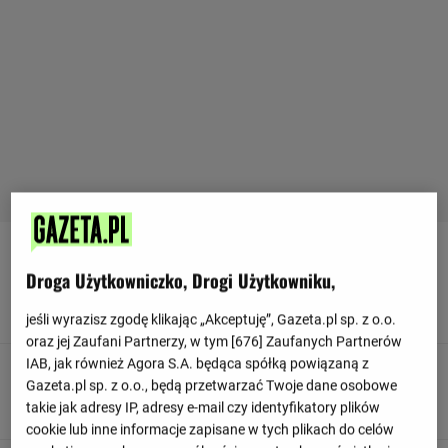
90
+ 5'
Droga Użytkowniczko, Drogi Użytkowniku,
Jonathan Tah z Bayern Monachium przechwytuje
dośrodkowanie skierowane w pole karne.
jeśli wyrazisz zgodę klikając „Akceptuję”, Gazeta.pl sp. z o.o.
oraz jej Zaufani Partnerzy, w tym [
676
] Zaufanych Partnerów
IAB, jak również Agora S.A. będąca spółką powiązaną z
90
+ 5'
Gazeta.pl sp. z o.o., będą przetwarzać Twoje dane osobowe
VfL Wolfsburg próbuja stworzyć jakąś akcję.
takie jak adresy IP, adresy e-mail czy identyfikatory plików
cookie lub inne informacje zapisane w tych plikach do celów