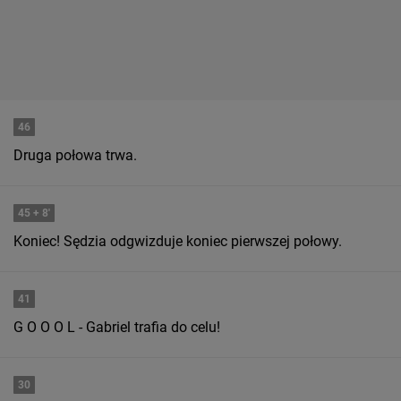
46
Druga połowa trwa.
45
+ 8'
Koniec! Sędzia odgwizduje koniec pierwszej połowy.
41
G O O O L - Gabriel trafia do celu!
30