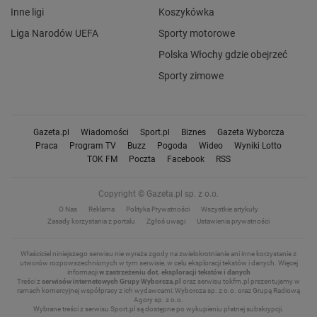
Inne ligi
Koszykówka
Liga Narodów UEFA
Sporty motorowe
Polska Włochy gdzie obejrzeć
Sporty zimowe
Gazeta.pl
Wiadomości
Sport.pl
Biznes
Gazeta Wyborcza
Praca
Program TV
Buzz
Pogoda
Wideo
Wyniki Lotto
TOK FM
Poczta
Facebook
RSS
Copyright © Gazeta.pl sp. z o.o.
O Nas
Reklama
Polityka Prywatności
Wszystkie artykuły
Zasady korzystania z portalu
Zgłoś uwagi
Ustawienia prywatności
Właściciel niniejszego serwisu nie wyraża zgody na zwielokrotnianie ani inne korzystanie z
utworów rozpowszechnionych w tym serwisie, w celu eksploracji tekstów i danych.
Więcej
informacji
w zastrzeżeniu dot. eksploracji tekstów i danych
Treści z
serwisów internetowych Grupy Wyborcza.pl
oraz serwisu tokfm.pl prezentujemy w
ramach komercyjnej współpracy z ich wydawcami: Wyborcza sp. z o.o. oraz Grupą Radiową
Agory sp. z o.o.
Wybrane treści z serwisu Sport.pl są dostępne po wykupieniu płatnej subskrypcji.