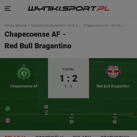
Strona główna
Campeonato Brasileiro Série A
Chapecoense AF - Red Bull Bragant
Chapecoense AF
-
Red Bull Bragantino
Koniec
1
:
2
Chapecoense AF
Red Bull Bragantino
1
:
1
23'
41'
73'