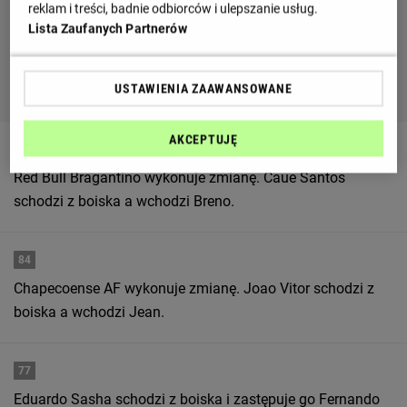
reklam i treści, badnie odbiorców i ulepszanie usług.
Lista Zaufanych Partnerów
USTAWIENIA ZAAWANSOWANE
AKCEPTUJĘ
84
Red Bull Bragantino wykonuje zmianę. Caue Santos
schodzi z boiska a wchodzi Breno.
84
Chapecoense AF wykonuje zmianę. Joao Vitor schodzi z
boiska a wchodzi Jean.
77
Eduardo Sasha schodzi z boiska i zastępuje go Fernando