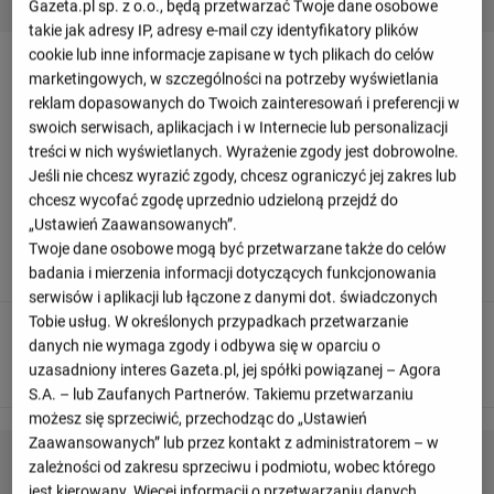
Gazeta.pl sp. z o.o., będą przetwarzać Twoje dane osobowe
takie jak adresy IP, adresy e-mail czy identyfikatory plików
cookie lub inne informacje zapisane w tych plikach do celów
Relacja z meczu Chapecoense AF - Red Bull
marketingowych, w szczególności na potrzeby wyświetlania
Bragantino
reklam dopasowanych do Twoich zainteresowań i preferencji w
swoich serwisach, aplikacjach i w Internecie lub personalizacji
treści w nich wyświetlanych. Wyrażenie zgody jest dobrowolne.
Odśwież
Jeśli nie chcesz wyrazić zgody, chcesz ograniczyć jej zakres lub
chcesz wycofać zgodę uprzednio udzieloną przejdź do
„Ustawień Zaawansowanych”.
90
+ 11'
Twoje dane osobowe mogą być przetwarzane także do celów
To już wszystko! Sędzia odgwizduje koniec meczu.
badania i mierzenia informacji dotyczących funkcjonowania
serwisów i aplikacji lub łączone z danymi dot. świadczonych
Tobie usług. W określonych przypadkach przetwarzanie
90
+ 5'
danych nie wymaga zgody i odbywa się w oparciu o
Ramires otrzymuje żółtą kartkę
uzasadniony interes Gazeta.pl, jej spółki powiązanej – Agora
S.A. – lub Zaufanych Partnerów. Takiemu przetwarzaniu
możesz się sprzeciwić, przechodząc do „Ustawień
Zaawansowanych” lub przez kontakt z administratorem – w
zależności od zakresu sprzeciwu i podmiotu, wobec którego
jest kierowany. Więcej informacji o przetwarzaniu danych