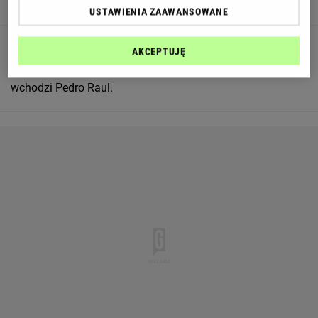
Jadsom otrzymuje żółtą kartkę od sędziego.
USTAWIENIA ZAAWANSOWANE
83
AKCEPTUJĘ
Corinthians wykonuje zmianę. Raniele schodzi z boiska a
wchodzi Pedro Raul.