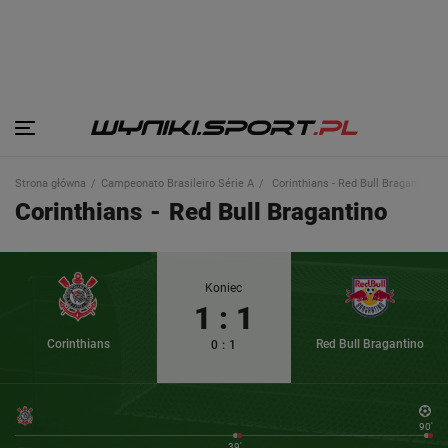
Strona główna
Campeonato Brasileiro Série A
Corinthians - Red Bull Bragantino
Corinthians
-
Red Bull Bragantino
Koniec
1
:
1
Corinthians
Red Bull Bragantino
0
:
1
90'
39'