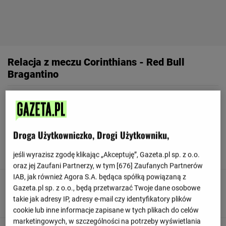
Relacja z meczu Corinthians - Red Bull
Bragantino
Odśwież
Droga Użytkowniczko, Drogi Użytkowniku,
90
+ 9'
To już wszystko! Sędzia odgwizduje koniec meczu.
jeśli wyrazisz zgodę klikając „Akceptuję”, Gazeta.pl sp. z o.o.
oraz jej Zaufani Partnerzy, w tym [
676
] Zaufanych Partnerów
IAB, jak również Agora S.A. będąca spółką powiązaną z
90
+ 9'
Gazeta.pl sp. z o.o., będą przetwarzać Twoje dane osobowe
takie jak adresy IP, adresy e-mail czy identyfikatory plików
Hugo Souza otrzymuje żółtą kartkę od sędziego.
cookie lub inne informacje zapisane w tych plikach do celów
marketingowych, w szczególności na potrzeby wyświetlania