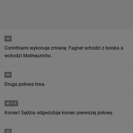
46
Corinthians wykonuje zmianę. Fagner schodzi z boiska a
wchodzi Matheuzinho.
46
Druga połowa trwa.
45
+ 4'
Koniec! Sędzia odgwizduje koniec pierwszej połowy.
39