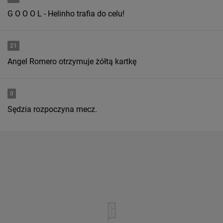
G O O O L - Helinho trafia do celu!
21
Angel Romero otrzymuje żółtą kartkę
0
Sędzia rozpoczyna mecz.