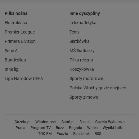
Piłka nożna
Inne dyscypliny
Ekstraklasa
Lekkoatletyka
Premier League
Tenis
Primera Division
Siatkówka
Serie A
MŚ Siatkarzy
Bundesliga
Piłka ręczna
Inne ligi
Koszykówka
Liga Narodów UEFA
Sporty motorowe
Polska Włochy gdzie obejrzeć
Sporty zimowe
Gazeta.pl
Wiadomości
Sport.pl
Biznes
Gazeta Wyborcza
Praca
Program TV
Buzz
Pogoda
Wideo
Wyniki Lotto
TOK FM
Poczta
Facebook
RSS