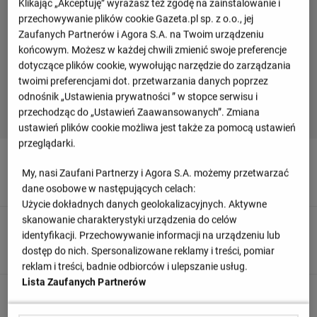
Klikając „Akceptuję” wyrażasz też zgodę na zainstalowanie i
przechowywanie plików cookie Gazeta.pl sp. z o.o., jej
Zaufanych Partnerów i Agora S.A. na Twoim urządzeniu
końcowym. Możesz w każdej chwili zmienić swoje preferencje
dotyczące plików cookie, wywołując narzędzie do zarządzania
twoimi preferencjami dot. przetwarzania danych poprzez
odnośnik „Ustawienia prywatności ” w stopce serwisu i
przechodząc do „Ustawień Zaawansowanych”. Zmiana
ustawień plików cookie możliwa jest także za pomocą ustawień
przeglądarki.
90
+ 6'
My, nasi Zaufani Partnerzy i Agora S.A. możemy przetwarzać
Nathan Mendes otrzymuje żółtą kartkę
dane osobowe w następujących celach:
Użycie dokładnych danych geolokalizacyjnych. Aktywne
skanowanie charakterystyki urządzenia do celów
90
+ 4'
identyfikacji. Przechowywanie informacji na urządzeniu lub
G O O O L - Talles Magno trafia do celu!
dostęp do nich. Spersonalizowane reklamy i treści, pomiar
reklam i treści, badnie odbiorców i ulepszanie usług.
Lista Zaufanych Partnerów
88