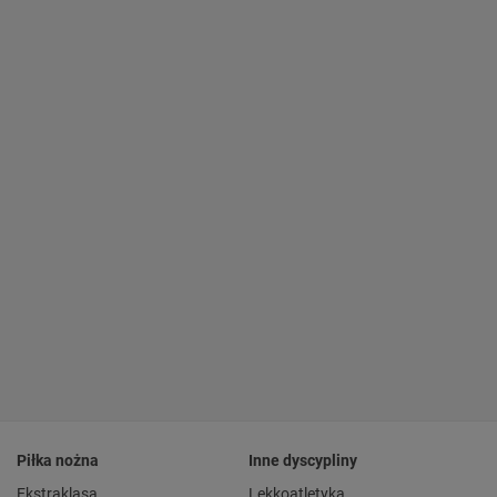
Piłka nożna
Inne dyscypliny
Ekstraklasa
Lekkoatletyka