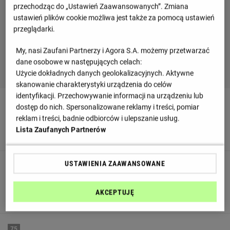
przechodząc do „Ustawień Zaawansowanych”. Zmiana
ustawień plików cookie możliwa jest także za pomocą ustawień
przeglądarki.
My, nasi Zaufani Partnerzy i Agora S.A. możemy przetwarzać
dane osobowe w następujących celach:
Użycie dokładnych danych geolokalizacyjnych. Aktywne
skanowanie charakterystyki urządzenia do celów
identyfikacji. Przechowywanie informacji na urządzeniu lub
83
dostęp do nich. Spersonalizowane reklamy i treści, pomiar
reklam i treści, badnie odbiorców i ulepszanie usług.
Jeremy Sarmiento schodzi z boiska i zastępuje go Samuel
Lista Zaufanych Partnerów
Silvera
USTAWIENIA ZAAWANSOWANE
82
Watford wykonuje zmianę. Marc Bola schodzi z boiska a
AKCEPTUJĘ
wchodzi Thomas Ince.
75