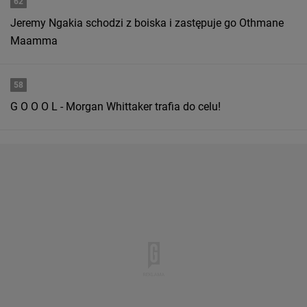
62
Jeremy Ngakia schodzi z boiska i zastępuje go Othmane
Maamma
58
G O O O L - Morgan Whittaker trafia do celu!