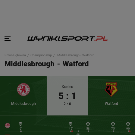
Strona główna
Championship
Middlesbrough - Watford
Middlesbrough
-
Watford
Koniec
5
:
1
Middlesbrough
Watford
2
:
0
6'
45'
58'
75'
90'
48'