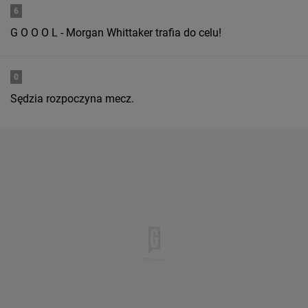
6
G O O O L - Morgan Whittaker trafia do celu!
0
Sędzia rozpoczyna mecz.