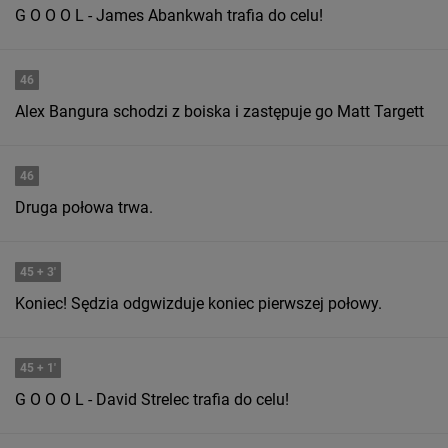
G O O O L - James Abankwah trafia do celu!
46
Alex Bangura schodzi z boiska i zastępuje go Matt Targett
46
Druga połowa trwa.
45
+ 3'
Koniec! Sędzia odgwizduje koniec pierwszej połowy.
45
+ 1'
G O O O L - David Strelec trafia do celu!