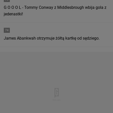
G O O O L - Tommy Conway z Middlesbrough wbija gola z
jedenastki!
74
James Abankwah otrzymuje żółtą kartkę od sędziego.