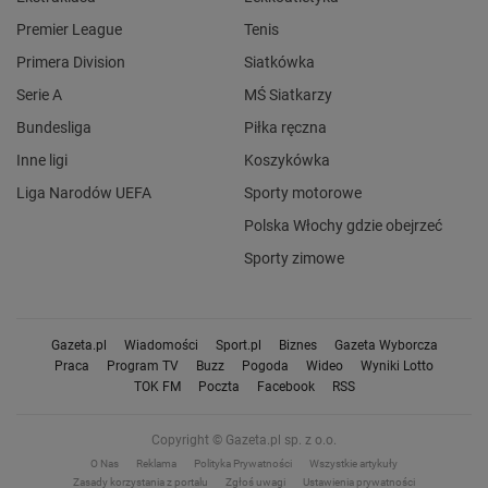
Premier League
Tenis
Primera Division
Siatkówka
Serie A
MŚ Siatkarzy
Bundesliga
Piłka ręczna
Inne ligi
Koszykówka
Liga Narodów UEFA
Sporty motorowe
Polska Włochy gdzie obejrzeć
Sporty zimowe
Gazeta.pl
Wiadomości
Sport.pl
Biznes
Gazeta Wyborcza
Praca
Program TV
Buzz
Pogoda
Wideo
Wyniki Lotto
TOK FM
Poczta
Facebook
RSS
Copyright © Gazeta.pl sp. z o.o.
O Nas
Reklama
Polityka Prywatności
Wszystkie artykuły
Zasady korzystania z portalu
Zgłoś uwagi
Ustawienia prywatności