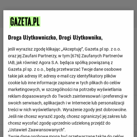
Droga Użytkowniczko, Drogi Użytkowniku,
Relacja z meczu Middlesbrough - Watford
jeśli wyrazisz zgodę klikając „Akceptuję”, Gazeta.pl sp. z o.o.
oraz jej Zaufani Partnerzy, w tym [
676
] Zaufanych Partnerów
Odśwież
IAB, jak również Agora S.A. będąca spółką powiązaną z
Gazeta.pl sp. z o.o., będą przetwarzać Twoje dane osobowe
90
+ 7'
takie jak adresy IP, adresy e-mail czy identyfikatory plików
cookie lub inne informacje zapisane w tych plikach do celów
To już wszystko! Sędzia odgwizduje koniec meczu.
marketingowych, w szczególności na potrzeby wyświetlania
reklam dopasowanych do Twoich zainteresowań i preferencji w
swoich serwisach, aplikacjach i w Internecie lub personalizacji
90
+ 2'
treści w nich wyświetlanych. Wyrażenie zgody jest dobrowolne.
G O O O L - Tommy Conway trafia do celu!
Jeśli nie chcesz wyrazić zgody, chcesz ograniczyć jej zakres lub
chcesz wycofać zgodę uprzednio udzieloną przejdź do
„Ustawień Zaawansowanych”.
Twoje dane osobowe mogą być przetwarzane także do celów