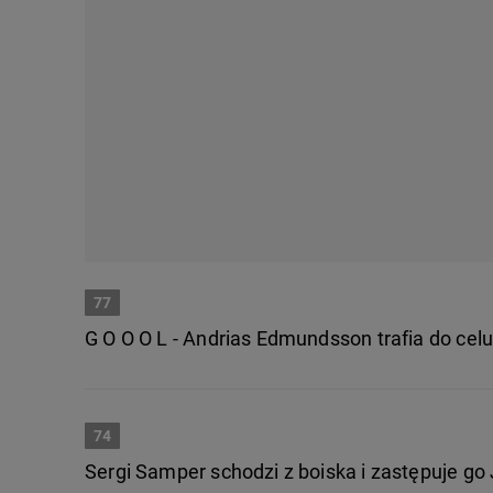
77
G O O O L - Andrias Edmundsson trafia do celu
74
Sergi Samper schodzi z boiska i zastępuje go