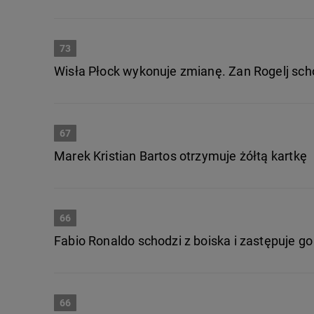
73
Wisła Płock wykonuje zmianę. Zan Rogelj scho
67
Marek Kristian Bartos otrzymuje żółtą kartkę
66
Fabio Ronaldo schodzi z boiska i zastępuje g
66