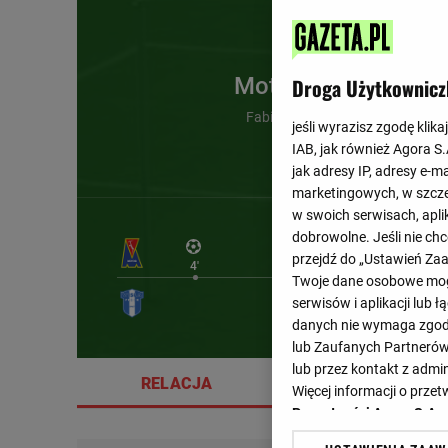
Motor Lublin
Droga Użytkownicz
Fabio Ronaldo (4')
jeśli wyrazisz zgodę klika
IAB, jak również Agora S
jak adresy IP, adresy e-m
marketingowych, w szcze
w swoich serwisach, aplik
dobrowolne. Jeśli nie ch
przejdź do „Ustawień Z
4'
Twoje dane osobowe mogą
serwisów i aplikacji lub
danych nie wymaga zgody 
lub Zaufanych Partnerów
lub przez kontakt z admi
RELACJA
SZCZEGÓŁY
Więcej informacji o prz
Prywatności Agora S.A.