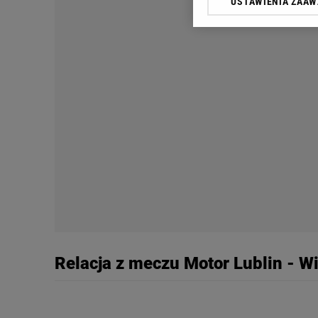
USTAWIENIA ZAA
Klikając „Akceptuję” wyra
Zaufanych Partnerów i A
dotyczące plików cookie,
odnośnik „Ustawienia pr
plików cookie możliwa je
My, nasi Zaufani Partne
Użycie dokładnych danych
Przechowywanie informacji
badnie odbiorców i uleps
Relacja z meczu Motor Lublin - W