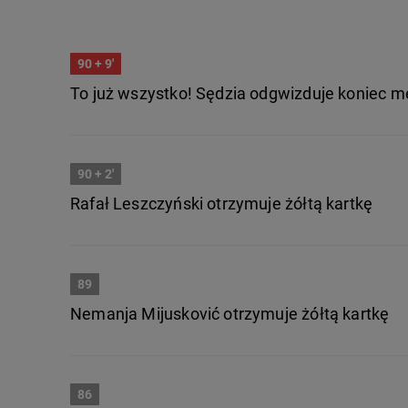
90
+ 9'
To już wszystko! Sędzia odgwizduje koniec m
90
+ 2'
Rafał Leszczyński otrzymuje żółtą kartkę
89
Nemanja Mijusković otrzymuje żółtą kartkę
86