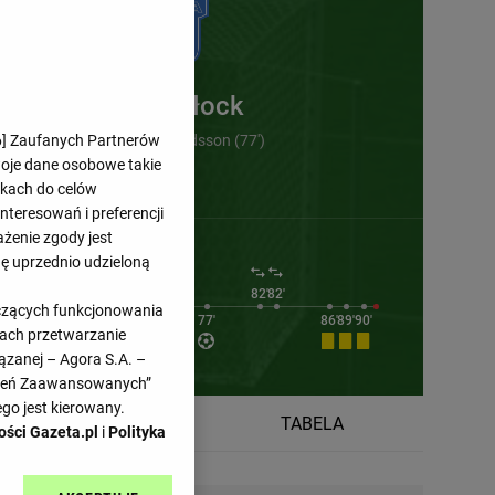
Wisła Płock
6
] Zaufanych Partnerów
Andrias Edmundsson (77')
woje dane osobowe takie
likach do celów
teresowań i preferencji
ażenie zgody jest
dę uprzednio udzieloną
66'
66'
67'
74'
82'
82'
yczących funkcjonowania
73'
77'
86'
89'
90'
kach przetwarzanie
ązanej – Agora S.A. –
awień Zaawansowanych”
go jest kierowany.
TERMINARZ
TABELA
ości Gazeta.pl
i
Polityka