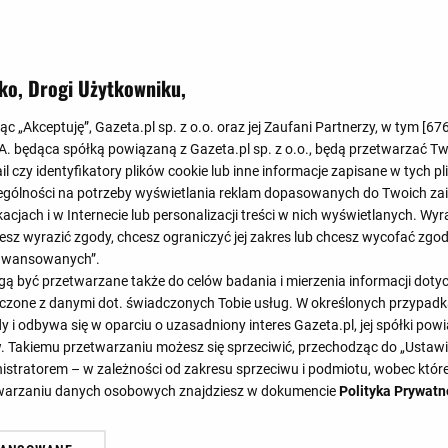
Koniec
1
:
1
ko, Drogi Użytkowniku,
1
:
0
jąc „Akceptuję”, Gazeta.pl sp. z o.o. oraz jej Zaufani Partnerzy, w tym [
67
.A. będąca spółką powiązaną z Gazeta.pl sp. z o.o., będą przetwarzać T
ail czy identyfikatory plików cookie lub inne informacje zapisane w tych p
gólności na potrzeby wyświetlania reklam dopasowanych do Twoich zain
acjach i w Internecie lub personalizacji treści w nich wyświetlanych. Wyr
cesz wyrazić zgody, chcesz ograniczyć jej zakres lub chcesz wycofać zgo
aawansowanych”.
30'
39'
57'
 być przetwarzane także do celów badania i mierzenia informacji dot
39'
40'
46'
46'
46'
51'
58'
 łączone z danymi dot. świadczonych Tobie usług. W określonych przypad
i odbywa się w oparciu o uzasadniony interes Gazeta.pl, jej spółki powi
. Takiemu przetwarzaniu możesz się sprzeciwić, przechodząc do „Ust
nistratorem – w zależności od zakresu sprzeciwu i podmiotu, wobec które
SKŁADY
STATYSTYKI
etwarzaniu danych osobowych znajdziesz w dokumencie
Polityka Prywatn