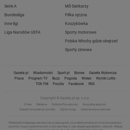
Serie A
MŚ Siatkarzy
Bundesliga
Piłka ręczna
Inne ligi
Koszykówka
Liga Narodów UEFA
Sporty motorowe
Polska Włochy gdzie obejrzeć
Sporty zimowe
Gazeta.pl
Wiadomości
Sport.pl
Biznes
Gazeta Wyborcza
Praca
Program TV
Buzz
Pogoda
Wideo
Wyniki Lotto
TOK FM
Poczta
Facebook
RSS
Copyright © Gazeta.pl sp. z o.o.
O Nas
Reklama
Polityka Prywatności
Wszystkie artykuły
Zasady korzystania z portalu
Zgłoś uwagi
Ustawienia prywatności
Właściciel niniejszego serwisu nie wyraża zgody na zwielokrotnianie ani inne korzystanie z
utworów rozpowszechnionych w tym serwisie, w celu eksploracji tekstów i danych.
Więcej