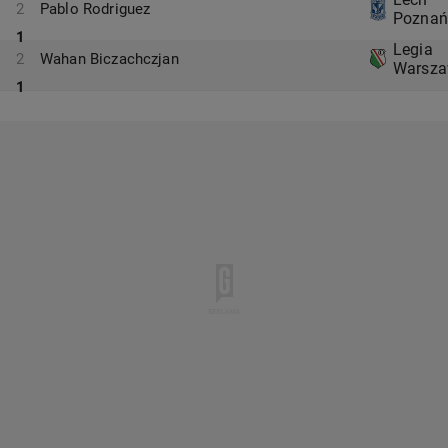
2
Pablo Rodriguez
Poznań
1
Legia
2
Wahan Biczachczjan
Warsz
1