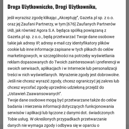
Droga Użytkowniczko, Drogi Użytkowniku,
jeśli wyrazisz zgodę klikając „Akceptuję”, Gazeta.pl sp. z o.o.
oraz jej Zaufani Partnerzy, w tym [
676
] Zaufanych Partnerów
IAB, jak również Agora S.A. będąca spółką powiązaną z
Gazeta.pl sp. z o.o., będą przetwarzać Twoje dane osobowe
takie jak adresy IP, adresy e-mail czy identyfikatory plików
cookie lub inne informacje zapisane w tych plikach do celów
marketingowych, w szczególności na potrzeby wyświetlania
reklam dopasowanych do Twoich zainteresowań i preferencji w
swoich serwisach, aplikacjach i w Internecie lub personalizacji
treści w nich wyświetlanych. Wyrażenie zgody jest dobrowolne.
Jeśli nie chcesz wyrazić zgody, chcesz ograniczyć jej zakres lub
chcesz wycofać zgodę uprzednio udzieloną przejdź do
Asysty
„Ustawień Zaawansowanych”.
Twoje dane osobowe mogą być przetwarzane także do celów
badania i mierzenia informacji dotyczących funkcjonowania
2026/2027
serwisów i aplikacji lub łączone z danymi dot. świadczonych
Tobie usług. W określonych przypadkach przetwarzanie
danych nie wymaga zgody i odbywa się w oparciu o
Legia