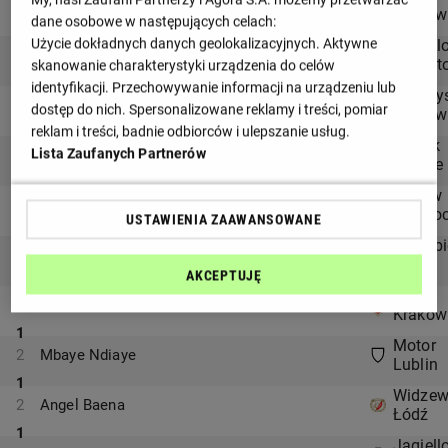
2
Raoul Giger
Kraków
dane osobowe w następujących celach:
1
Użycie dokładnych danych geolokalizacyjnych. Aktywne
Jagiell
2
Kajetan Szmyt
Białyst
skanowanie charakterystyki urządzenia do celów
1
identyfikacji. Przechowywanie informacji na urządzeniu lub
Wieczy
2
Kamil Dankowski
dostęp do nich. Spersonalizowane reklamy i treści, pomiar
Kraków
reklam i treści, badnie odbiorców i ulepszanie usług.
1
Górnik
Lista Zaufanych Partnerów
2
Josema
Zabrze
1
Raków
2
Jean Carlos
Często
USTAWIENIA ZAAWANSOWANE
1
Zagłębi
2
Mateusz Grzybek
Lubin
AKCEPTUJĘ
1
Wisła
2
Maxence Maisonneuve
Kraków
1
Motor
2
Mbaye Ndiaye
Lublin
1
Widze
2
Angel Baena
Łódź
1
Jagiell