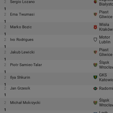
2
Sergio Lozano
Białyst
1
Piast
2
Ema Twumasi
Gliwice
1
Wisła
2
Marko Bozic
Kraków
1
Motor
2
Ivo Rodrigues
Lublin
1
Piast
2
Jakub Lewicki
Gliwice
1
Śląsk
2
Piotr Samiec-Talar
Wrocła
1
GKS
2
Ilya Shkurin
Katowi
1
2
Jan Grzesik
Radomi
1
Śląsk
2
Michał Mokrzycki
Wrocła
1
Lech