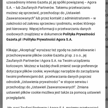
1
Paweł Wszołek
uzasadniony interes Gazeta.pl, jej spółki powiązanej – Agora
Warsz
2
S.A. – lub Zaufanych Partnerów. Takiemu przetwarzaniu
Pogoń
2
Benjamin Mendy
możesz się sprzeciwić, przechodząc do „Ustawień
Szczec
Zaawansowanych” lub przez kontakt z administratorem – w
1
Wieczy
zależności od zakresu sprzeciwu i podmiotu, wobec którego
2
Miki Villar
Kraków
jest kierowany. Więcej informacji o przetwarzaniu danych
1
osobowych znajdziesz w dokumencie
Polityka Prywatności
Pogoń
2
Paul Mukairu
Szczec
Gazeta.pl
i
Polityka Prywatności Agora S.A.
1
Widze
2
Jakub Sypek
Klikając „Akceptuję” wyrażasz też zgodę na zainstalowanie i
Łódź
przechowywanie plików cookie Gazeta.pl sp. z o.o., jej
1
Wisła
Zaufanych Partnerów i Agora S.A. na Twoim urządzeniu
2
Angel Rodado
Kraków
końcowym. Możesz w każdej chwili zmienić swoje preferencje
1
2
Luquinhas
Radomi
dotyczące plików cookie, wywołując narzędzie do zarządzania
twoimi preferencjami dot. przetwarzania danych poprzez
1
odnośnik „Ustawienia prywatności ” w stopce serwisu i
Piast
2
Ivan Lima
Gliwice
przechodząc do „Ustawień Zaawansowanych”. Zmiana
1
ustawień plików cookie możliwa jest także za pomocą ustawień
Lech
2
Luis Palma
przeglądarki.
Poznań
1
Wisła
My, nasi Zaufani Partnerzy i Agora S.A. możemy przetwarzać