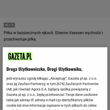
90
+ 5'
Piłka w bezpiecznych rękach. Etienne Vaessen wychodzi i
przechwytuje piłkę.
90
+ 5'
Dies Janse zmniejsza presję wybijając piłkę.
Droga Użytkowniczko, Drogi Użytkowniku,
jeśli wyrazisz zgodę klikając „Akceptuję”, Gazeta.pl sp. z o.o.
90
+ 5'
oraz jej Zaufani Partnerzy, w tym [
676
] Zaufanych Partnerów
FC Utrecht rozpoczyna od rzutu z autu na połowie
IAB, jak również Agora S.A. będąca spółką powiązaną z
przeciwnika.
Gazeta.pl sp. z o.o., będą przetwarzać Twoje dane osobowe
takie jak adresy IP, adresy e-mail czy identyfikatory plików
cookie lub inne informacje zapisane w tych plikach do celów
90
+ 5'