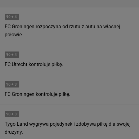
90
+ 4'
FC Groningen rozpoczyna od rzutu z autu na własnej
połowie
90
+ 4'
FC Utrecht kontroluje piłkę.
90
+ 3'
FC Groningen kontroluje piłkę.
90
+ 3'
Tygo Land wygrywa pojedynek i zdobywa piłkę dla swojej
drużyny.