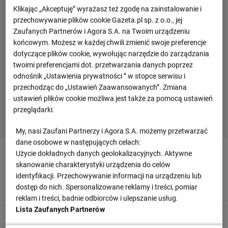
Klikając „Akceptuję” wyrażasz też zgodę na zainstalowanie i
przechowywanie plików cookie Gazeta.pl sp. z o.o., jej
Zaufanych Partnerów i Agora S.A. na Twoim urządzeniu
końcowym. Możesz w każdej chwili zmienić swoje preferencje
dotyczące plików cookie, wywołując narzędzie do zarządzania
twoimi preferencjami dot. przetwarzania danych poprzez
odnośnik „Ustawienia prywatności ” w stopce serwisu i
przechodząc do „Ustawień Zaawansowanych”. Zmiana
ustawień plików cookie możliwa jest także za pomocą ustawień
przeglądarki.
My, nasi Zaufani Partnerzy i Agora S.A. możemy przetwarzać
dane osobowe w następujących celach:
Użycie dokładnych danych geolokalizacyjnych. Aktywne
90
+ 5'
skanowanie charakterystyki urządzenia do celów
Dies Janse z FC Groningen przechwytuje dośrodkowanie
identyfikacji. Przechowywanie informacji na urządzeniu lub
skierowane w pole karne.
dostęp do nich. Spersonalizowane reklamy i treści, pomiar
reklam i treści, badnie odbiorców i ulepszanie usług.
Lista Zaufanych Partnerów
90
+ 5'