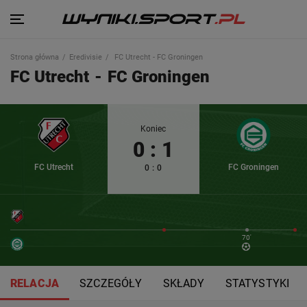
Strona główna
Eredivisie
FC Utrecht - FC Groningen
FC Utrecht
-
FC Groningen
Koniec
0
:
1
FC Utrecht
FC Groningen
0
:
0
70'
RELACJA
SZCZEGÓŁY
SKŁADY
STATYSTYKI