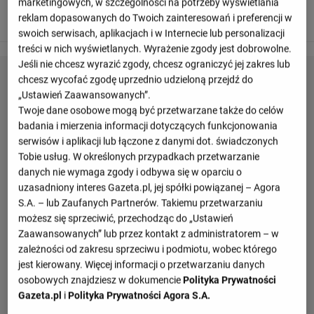
marketingowych, w szczególności na potrzeby wyświetlania
Posiadanie piłki: FC Utrecht: 44%, FC Groningen: 56%.
reklam dopasowanych do Twoich zainteresowań i preferencji w
swoich serwisach, aplikacjach i w Internecie lub personalizacji
treści w nich wyświetlanych. Wyrażenie zgody jest dobrowolne.
Jeśli nie chcesz wyrazić zgody, chcesz ograniczyć jej zakres lub
chcesz wycofać zgodę uprzednio udzieloną przejdź do
„Ustawień Zaawansowanych”.
Twoje dane osobowe mogą być przetwarzane także do celów
badania i mierzenia informacji dotyczących funkcjonowania
serwisów i aplikacji lub łączone z danymi dot. świadczonych
Tobie usług. W określonych przypadkach przetwarzanie
danych nie wymaga zgody i odbywa się w oparciu o
uzasadniony interes Gazeta.pl, jej spółki powiązanej – Agora
S.A. – lub Zaufanych Partnerów. Takiemu przetwarzaniu
możesz się sprzeciwić, przechodząc do „Ustawień
Zaawansowanych” lub przez kontakt z administratorem – w
zależności od zakresu sprzeciwu i podmiotu, wobec którego
jest kierowany. Więcej informacji o przetwarzaniu danych
osobowych znajdziesz w dokumencie
Polityka Prywatności
Gazeta.pl
i
Polityka Prywatności Agora S.A.