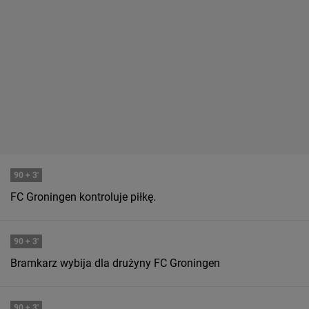
90
+ 3'
FC Groningen kontroluje piłkę.
90
+ 3'
Bramkarz wybija dla drużyny FC Groningen
90
+ 3'