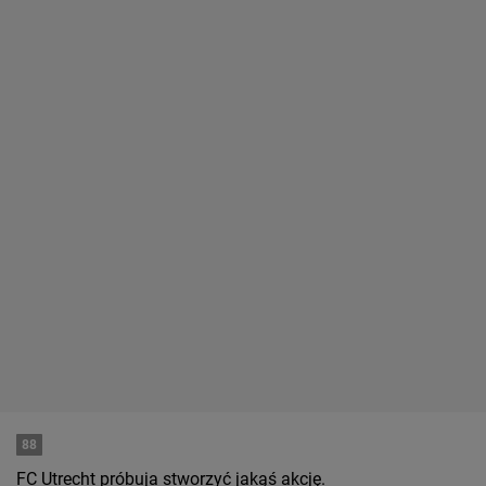
88
FC Utrecht próbuja stworzyć jakąś akcję.