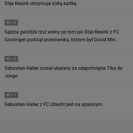
Stije Resink otrzymuje żółtą kartkę
90
+ 2'
Sędzia gwiżdże rzut wolny po tym jak Stije Resink z FC
Groningen podciął przeciwnika, którym był David Min.
90
+ 2'
Sebastien Haller został ukarany za odepchnięcie Tika de
Jonge
90
+ 1'
Sebastien Haller z FC Utrecht jest na spalonym.