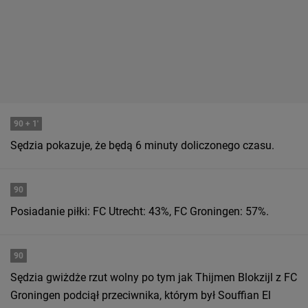
90
+ 1'
Sędzia pokazuje, że będą 6 minuty doliczonego czasu.
90
Posiadanie piłki: FC Utrecht: 43%, FC Groningen: 57%.
90
Sędzia gwiżdże rzut wolny po tym jak Thijmen Blokzijl z FC
Groningen podciął przeciwnika, którym był Souffian El