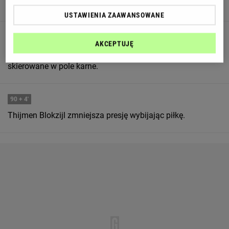
FC Utrecht próbuja stworzyć jakąś akcję.
USTAWIENIA ZAAWANSOWANE
90
+ 4'
AKCEPTUJĘ
Gjivai Zechiel z FC Utrecht przechwytuje dośrodkowanie
skierowane w pole karne.
90
+ 4'
Thijmen Blokzijl zmniejsza presję wybijając piłkę.