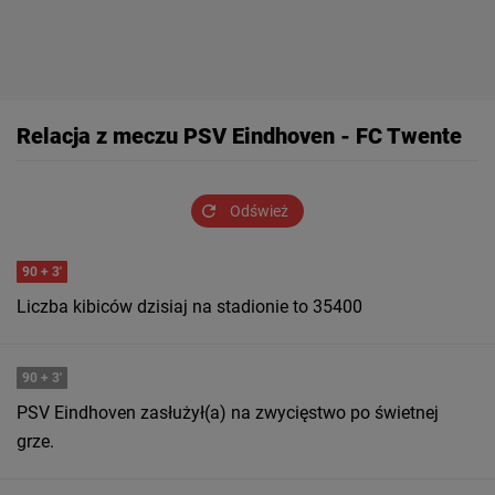
Relacja z meczu PSV Eindhoven - FC Twente
Odśwież
90
+ 3'
Liczba kibiców dzisiaj na stadionie to 35400
90
+ 3'
PSV Eindhoven zasłużył(a) na zwycięstwo po świetnej
grze.