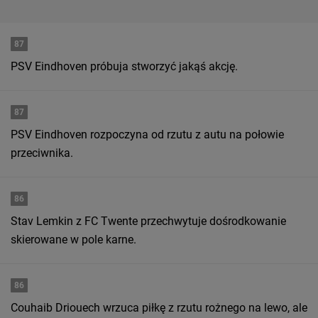
87
PSV Eindhoven próbuja stworzyć jakąś akcję.
87
PSV Eindhoven rozpoczyna od rzutu z autu na połowie
przeciwnika.
86
Stav Lemkin z FC Twente przechwytuje dośrodkowanie
skierowane w pole karne.
86
Couhaib Driouech wrzuca piłkę z rzutu rożnego na lewo, ale