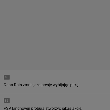
86
Daan Rots zmniejsza presję wybijając piłkę.
86
PSV Eindhoven próbuja stworzyć jakąś akcję.