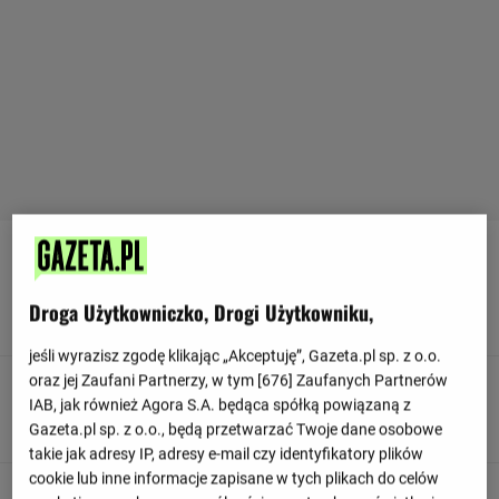
90
+ 3'
Anass Salah-Eddine z PSV Eindhoven przechwytuje
Droga Użytkowniczko, Drogi Użytkowniku,
dośrodkowanie skierowane w pole karne.
jeśli wyrazisz zgodę klikając „Akceptuję”, Gazeta.pl sp. z o.o.
oraz jej Zaufani Partnerzy, w tym [
676
] Zaufanych Partnerów
90
+ 2'
IAB, jak również Agora S.A. będąca spółką powiązaną z
FC Twente rozpoczyna kontratak.
Gazeta.pl sp. z o.o., będą przetwarzać Twoje dane osobowe
takie jak adresy IP, adresy e-mail czy identyfikatory plików
cookie lub inne informacje zapisane w tych plikach do celów
90
+ 2'