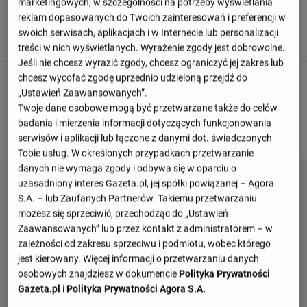
marketingowych, w szczególności na potrzeby wyświetlania
reklam dopasowanych do Twoich zainteresowań i preferencji w
Daan Rots wygrywa pojedynek i zdobywa piłkę dla swojej
swoich serwisach, aplikacjach i w Internecie lub personalizacji
drużyny.
treści w nich wyświetlanych. Wyrażenie zgody jest dobrowolne.
Jeśli nie chcesz wyrazić zgody, chcesz ograniczyć jej zakres lub
chcesz wycofać zgodę uprzednio udzieloną przejdź do
90
+ 2'
„Ustawień Zaawansowanych”.
Joey Veerman z PSV Eindhoven wykonuje krótko rzut rożny
Twoje dane osobowe mogą być przetwarzane także do celów
z lewej strony.
badania i mierzenia informacji dotyczących funkcjonowania
serwisów i aplikacji lub łączone z danymi dot. świadczonych
Tobie usług. W określonych przypadkach przetwarzanie
danych nie wymaga zgody i odbywa się w oparciu o
uzasadniony interes Gazeta.pl, jej spółki powiązanej – Agora
S.A. – lub Zaufanych Partnerów. Takiemu przetwarzaniu
możesz się sprzeciwić, przechodząc do „Ustawień
Zaawansowanych” lub przez kontakt z administratorem – w
zależności od zakresu sprzeciwu i podmiotu, wobec którego
jest kierowany. Więcej informacji o przetwarzaniu danych
osobowych znajdziesz w dokumencie
Polityka Prywatności
Gazeta.pl
i
Polityka Prywatności Agora S.A.