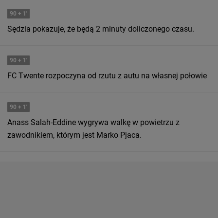
90
+ 1'
Sędzia pokazuje, że będą 2 minuty doliczonego czasu.
90
+ 1'
FC Twente rozpoczyna od rzutu z autu na własnej połowie
90
+ 1'
Anass Salah-Eddine wygrywa walkę w powietrzu z
zawodnikiem, którym jest Marko Pjaca.