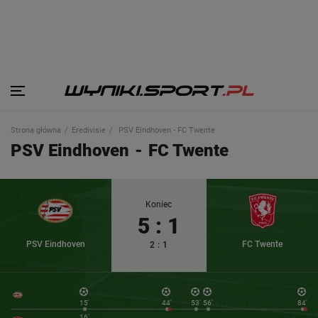
Strona główna
Eredivisie
PSV Eindhoven - FC Twente
PSV Eindhoven
-
FC Twente
Koniec
5
:
1
PSV Eindhoven
FC Twente
2
:
1
15'
44'
53'
56'
84'
16'