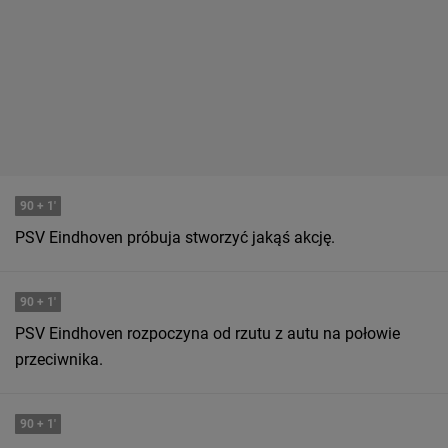
90
+ 1'
PSV Eindhoven próbuja stworzyć jakąś akcję.
90
+ 1'
PSV Eindhoven rozpoczyna od rzutu z autu na połowie
przeciwnika.
90
+ 1'