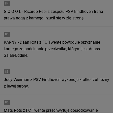
84
G O O O L - Ricardo Pepi z zespołu PSV Eindhoven trafia
prawą nogą z karnego! rzucił się w złą stronę.
83
KARNY - Daan Rots z FC Twente powoduje przyznanie
karnego za podcinanie przeciwnika, którym jest Anass
Salah-Eddine.
83
Joey Veerman z PSV Eindhoven wykonuje krótko rzut rożny
z lewej strony.
83
Mats Rots z FC Twente przechwytuje dośrodkowanie