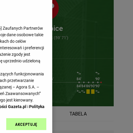
Pardubice
6
] Zaufanych Partnerów
woje dane osobowe takie
Vojtech Patrak (59' 71')
likach do celów
teresowań i preferencji
ażenie zgody jest
dę uprzednio udzieloną
yczących funkcjonowania
2'
76'
84'
90'
kach przetwarzanie
67'
71'
75'
84'
84'
86'
90'
90'
ązanej – Agora S.A. –
awień Zaawansowanych”
go jest kierowany.
ości Gazeta.pl
i
Polityka
RMINARZ
TABELA
AKCEPTUJĘ
l sp. z o.o., jej
ić swoje preferencje