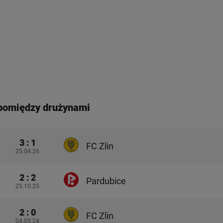
pomiędzy drużynami
3 : 1
FC Zlin
25.04.26
2 : 2
Pardubice
25.10.25
2 : 0
FC Zlin
04.05.24