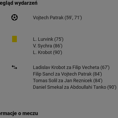
egląd wydarzeń
Vojtech Patrak (59', 71')
L. Lurvink
(75')
V. Sychra
(86')
L. Krobot
(90')
Ladislav Krobot za Filip Vecheta (67')
Filip Sancl za Vojtech Patrak (84')
Tomas Solil za Jan Reznicek (84')
Daniel Smekal za Abdoullahi Tanko (90')
ormacje o meczu