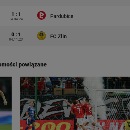
1 : 1
Pardubice
14.04.24
0 : 1
FC Zlin
04.11.23
omości powiązane