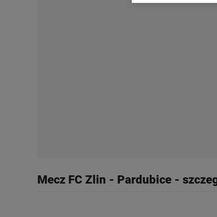
dotyczące plików cookie,
odnośnik „Ustawienia pr
plików cookie możliwa je
My, nasi Zaufani Partne
Użycie dokładnych danych
Przechowywanie informacji
badnie odbiorców i uleps
Mecz FC Zlin - Pardubice - szcze