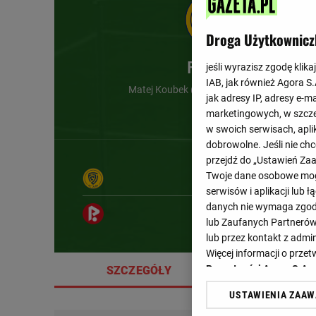
Droga Użytkownicz
FC Zlin
jeśli wyrazisz zgodę klika
IAB, jak również Agora S
Matej Koubek (54') , Marian Pisoja (62')
jak adresy IP, adresy e-m
marketingowych, w szcze
w swoich serwisach, aplik
dobrowolne. Jeśli nie ch
przejdź do „Ustawień Z
Twoje dane osobowe mogą
serwisów i aplikacji lub
danych nie wymaga zgody 
lub Zaufanych Partnerów
lub przez kontakt z admi
Więcej informacji o prz
Prywatności Agora S.A.
SZCZEGÓŁY
SKŁA
USTAWIENIA ZAA
Klikając „Akceptuję” wyra
Zaufanych Partnerów i A