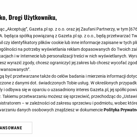
Koniec
2
:
2
ko, Drogi Użytkowniku,
jąc „Akceptuję”, Gazeta.pl sp. z o.o. oraz jej Zaufani Partnerzy, w tym [
67
0
:
0
.A. będąca spółką powiązaną z Gazeta.pl sp. z o.o., będą przetwarzać T
ail czy identyfikatory plików cookie lub inne informacje zapisane w tych p
gólności na potrzeby wyświetlania reklam dopasowanych do Twoich zain
acjach i w Internecie lub personalizacji treści w nich wyświetlanych. Wyr
cesz wyrazić zgody, chcesz ograniczyć jej zakres lub chcesz wycofać zgo
aawansowanych”.
 być przetwarzane także do celów badania i mierzenia informacji dot
45'
46'
46'
54'
6
 łączone z danymi dot. świadczonych Tobie usług. W określonych przypad
59'
i odbywa się w oparciu o uzasadniony interes Gazeta.pl, jej spółki powi
. Takiemu przetwarzaniu możesz się sprzeciwić, przechodząc do „Ust
nistratorem – w zależności od zakresu sprzeciwu i podmiotu, wobec które
etwarzaniu danych osobowych znajdziesz w dokumencie
Polityka Prywatn
DY
STATYSTYKI
TE
WANSOWANE
żasz też zgodę na zainstalowanie i przechowywanie plików cookie Gazeta.p
gora S.A. na Twoim urządzeniu końcowym. Możesz w każdej chwili zmien