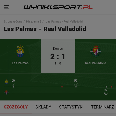
Strona główna
Hiszpania 2
Las Palmas - Real Valladolid
Las Palmas
-
Real Valladolid
Koniec
2
:
1
Las Palmas
Real Valladolid
1
:
0
2'
56'
80'
SZCZEGÓŁY
SKŁADY
STATYSTYKI
TERMINARZ