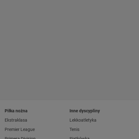
Piłka nożna
Inne dyscypliny
Ekstraklasa
Lekkoatletyka
Premier League
Tenis
Primera Division
Siatkówka