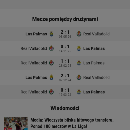
Mecze pomiędzy drużynami
2 : 1
Las Palmas
Real Valladolid
03.05.26
0 : 1
Real Valladolid
Las Palmas
14.11.25
1 : 1
Real Valladolid
Las Palmas
28.02.25
2 : 1
Las Palmas
Real Valladolid
07.12.24
0 : 1
Real Valladolid
Las Palmas
19.03.22
Wiadomości
Media: Wieczysta bliska hitowego transferu.
Ponad 100 meczów w La Liga!