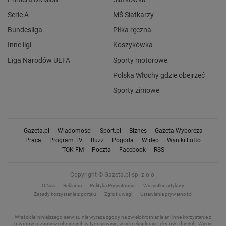
Serie A
MŚ Siatkarzy
Bundesliga
Piłka ręczna
Inne ligi
Koszykówka
Liga Narodów UEFA
Sporty motorowe
Polska Włochy gdzie obejrzeć
Sporty zimowe
Gazeta.pl
Wiadomości
Sport.pl
Biznes
Gazeta Wyborcza
Praca
Program TV
Buzz
Pogoda
Wideo
Wyniki Lotto
TOK FM
Poczta
Facebook
RSS
Copyright © Gazeta.pl sp. z o.o.
O Nas
Reklama
Polityka Prywatności
Wszystkie artykuły
Zasady korzystania z portalu
Zgłoś uwagi
Ustawienia prywatności
Właściciel niniejszego serwisu nie wyraża zgody na zwielokrotnianie ani inne korzystanie z
utworów rozpowszechnionych w tym serwisie, w celu eksploracji tekstów i danych.
Więcej