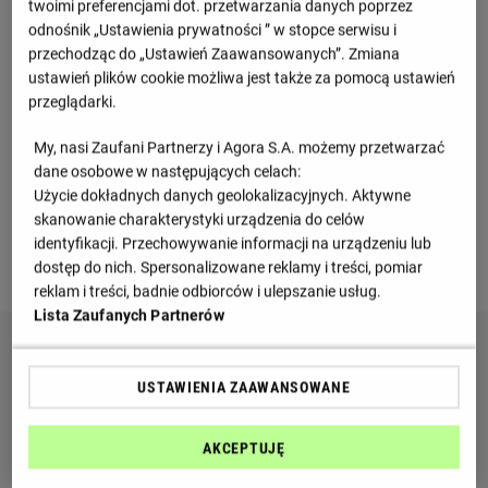
twoimi preferencjami dot. przetwarzania danych poprzez
J. Herzog
H. San Modesto
odnośnik „Ustawienia prywatności ” w stopce serwisu i
(85') za E. Clemente
(70') za C. Clerc
przechodząc do „Ustawień Zaawansowanych”. Zmiana
I. Gil
I. Alani
ustawień plików cookie możliwa jest także za pomocą ustawień
(85') za M. Fuster
(74') za J. Ponceau
przeglądarki.
Informacje o meczu
My, nasi Zaufani Partnerzy i Agora S.A. możemy przetwarzać
dane osobowe w następujących celach:
LaLiga2, 38 kolejka
Użycie dokładnych danych geolokalizacyjnych. Aktywne
skanowanie charakterystyki urządzenia do celów
Niedziela 03.05.2026, godzina 19:00
identyfikacji. Przechowywanie informacji na urządzeniu lub
dostęp do nich. Spersonalizowane reklamy i treści, pomiar
de Gran Canaria
reklam i treści, badnie odbiorców i ulepszanie usług.
Lista Zaufanych Partnerów
USTAWIENIA ZAAWANSOWANE
AKCEPTUJĘ