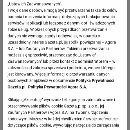
„Ustawień Zaawansowanych”.
Mecz Las Palmas - Real Valladolid -
Twoje dane osobowe mogą być przetwarzane także do celów
szczegóły
badania i mierzenia informacji dotyczących funkcjonowania
serwisów i aplikacji lub łączone z danymi dot. świadczonych
Tobie usług. W określonych przypadkach przetwarzanie
Przegląd wydarzeń
danych nie wymaga zgody i odbywa się w oparciu o
uzasadniony interes Gazeta.pl, jej spółki powiązanej – Agora
Jese
Stipe Biuk
S.A. – lub Zaufanych Partnerów. Takiemu przetwarzaniu
(2')
(80')
możesz się sprzeciwić, przechodząc do „Ustawień
Estanis Pedrola
Zaawansowanych” lub przez kontakt z administratorem – w
(56')
zależności od zakresu sprzeciwu i podmiotu, wobec którego
S. Barcia
J. Ponceau
jest kierowany. Więcej informacji o przetwarzaniu danych
(90')
(32')
osobowych znajdziesz w dokumencie
Polityka Prywatności
C. Michelin
Gazeta.pl
i
Polityka Prywatności Agora S.A.
(50')
Klikając „Akceptuję” wyrażasz też zgodę na zainstalowanie i
T. Miyashiro
J. Latasa
(66') za A. Garcia
(65') za L. Sanseviero
przechowywanie plików cookie Gazeta.pl sp. z o.o., jej
Zaufanych Partnerów i Agora S.A. na Twoim urządzeniu
I. Bravo
A. Ndiaye
(74') za Jese
(65') za V. Meseguer
końcowym. Możesz w każdej chwili zmienić swoje preferencje
M. Park
R. Martinez
dotyczące plików cookie, wywołując narzędzie do zarządzania
(74') za E. Pedrola
(70') za M. Jaouab