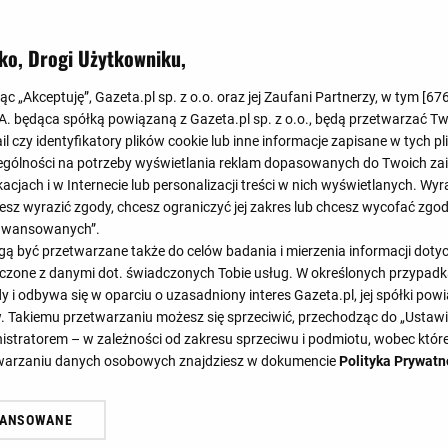
Koniec
1
:
2
ko, Drogi Użytkowniku,
jąc „Akceptuję”, Gazeta.pl sp. z o.o. oraz jej Zaufani Partnerzy, w tym [
67
0
:
1
.A. będąca spółką powiązaną z Gazeta.pl sp. z o.o., będą przetwarzać T
ail czy identyfikatory plików cookie lub inne informacje zapisane w tych p
gólności na potrzeby wyświetlania reklam dopasowanych do Twoich zain
acjach i w Internecie lub personalizacji treści w nich wyświetlanych. Wyr
cesz wyrazić zgody, chcesz ograniczyć jej zakres lub chcesz wycofać zgo
aawansowanych”.
 być przetwarzane także do celów badania i mierzenia informacji dot
46'
 łączone z danymi dot. świadczonych Tobie usług. W określonych przypad
45'
58'
i odbywa się w oparciu o uzasadniony interes Gazeta.pl, jej spółki powi
. Takiemu przetwarzaniu możesz się sprzeciwić, przechodząc do „Ust
nistratorem – w zależności od zakresu sprzeciwu i podmiotu, wobec które
etwarzaniu danych osobowych znajdziesz w dokumencie
Polityka Prywatn
DY
STATYSTYKI
TE
WANSOWANE
żasz też zgodę na zainstalowanie i przechowywanie plików cookie Gazeta.p