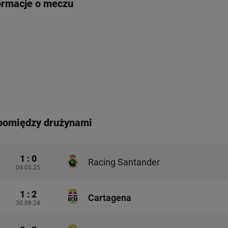
ormacje o meczu
pomiędzy drużynami
1 : 0
Racing Santander
04.05.25
1 : 2
Cartagena
30.09.24