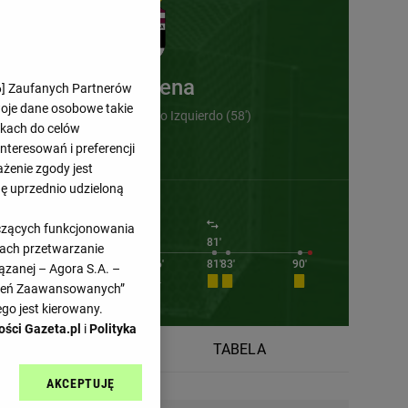
Cartagena
6
] Zaufanych Partnerów
woje dane osobowe takie
Luis Munoz (45') , Jairo Izquierdo (58')
likach do celów
teresowań i preferencji
ażenie zgody jest
dę uprzednio udzieloną
yczących funkcjonowania
67'
68'
68'
74'
81'
kach przetwarzanie
70'
70'
72'
76'
76'
81'
83'
90'
ązanej – Agora S.A. –
awień Zaawansowanych”
go jest kierowany.
ości Gazeta.pl
i
Polityka
RMINARZ
TABELA
AKCEPTUJĘ
l sp. z o.o., jej