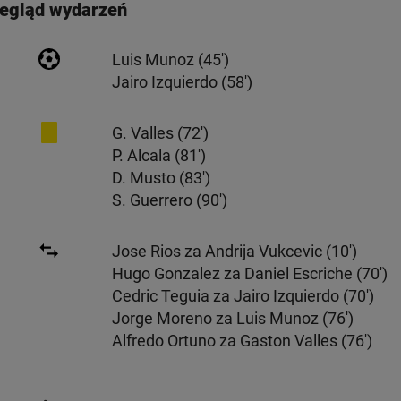
egląd wydarzeń
Luis Munoz (45')
Jairo Izquierdo (58')
G. Valles
(72')
P. Alcala
(81')
D. Musto
(83')
S. Guerrero
(90')
Jose Rios za Andrija Vukcevic (10')
Hugo Gonzalez za Daniel Escriche (70')
Cedric Teguia za Jairo Izquierdo (70')
Jorge Moreno za Luis Munoz (76')
Alfredo Ortuno za Gaston Valles (76')