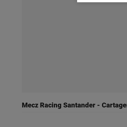
Zaufanych Partnerów i A
dotyczące plików cookie,
odnośnik „Ustawienia pr
plików cookie możliwa je
My, nasi Zaufani Partne
Użycie dokładnych danych
Przechowywanie informacji
badnie odbiorców i uleps
Mecz Racing Santander - Cartage