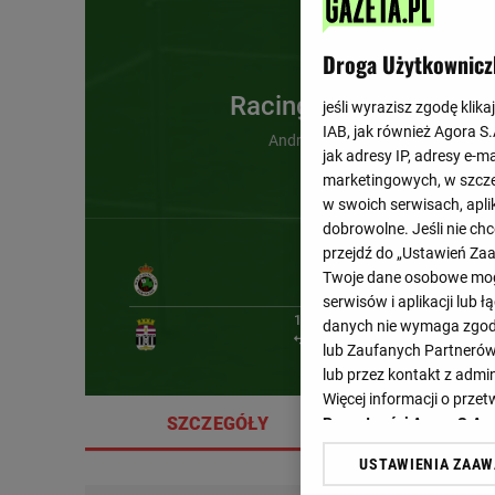
Droga Użytkownicz
Racing Santander
jeśli wyrazisz zgodę klika
IAB, jak również Agora S
Andres Martin (74')
jak adresy IP, adresy e-m
marketingowych, w szcze
w swoich serwisach, aplik
dobrowolne. Jeśli nie ch
przejdź do „Ustawień Z
Twoje dane osobowe mogą
serwisów i aplikacji lub
10'
danych nie wymaga zgody 
lub Zaufanych Partnerów
lub przez kontakt z admi
Więcej informacji o prz
SZCZEGÓŁY
SKŁA
Prywatności Agora S.A.
USTAWIENIA ZAA
Klikając „Akceptuję” wyra