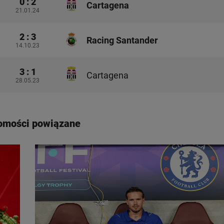
0 : 2
Cartagena
21.01.24
2 : 3
Racing Santander
14.10.23
3 : 1
Cartagena
28.05.23
omości powiązane