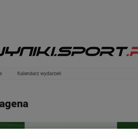
e
Kalendarz wydarzeń
tagena