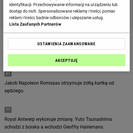
identyfikacji. Przechowywanie informacji na urządzeniu lub
dostęp do nich. Spersonalizowane reklamy i treści, pomiar
reklam i treści, badnie odbiorców i ulepszanie usług.
Lista Zaufanych Partnerów
86
USTAWIENIA ZAAWANSOWANE
Karny zawodnika z Royal Antwerp zostaje zablokowany
przez bramkarza.
AKCEPTUJĘ
81
Jakob Napoleon Romsaas otrzymuje żółtą kartkę od
sędziego.
77
Royal Antwerp wykonuje zmianę. Yuto Tsunashima
schodzi z boiska a wchodzi Geoffry Hairemans.