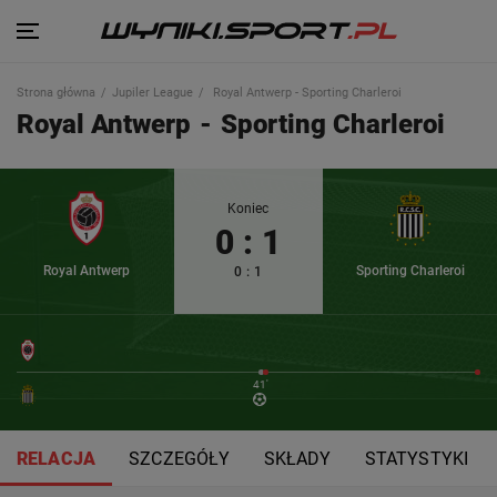
Strona główna
Jupiler League
Royal Antwerp - Sporting Charleroi
Royal Antwerp
-
Sporting Charleroi
Koniec
0
:
1
Royal Antwerp
Sporting Charleroi
0
:
1
41'
RELACJA
SZCZEGÓŁY
SKŁADY
STATYSTYKI