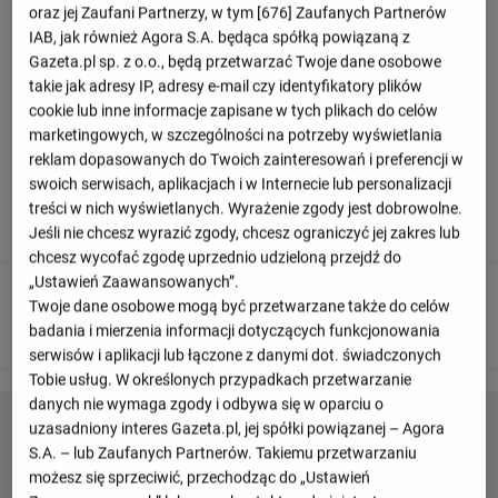
oraz jej Zaufani Partnerzy, w tym [
676
] Zaufanych Partnerów
Relacja z meczu Royal Antwerp - Sporting
IAB, jak również Agora S.A. będąca spółką powiązaną z
Charleroi
Gazeta.pl sp. z o.o., będą przetwarzać Twoje dane osobowe
takie jak adresy IP, adresy e-mail czy identyfikatory plików
cookie lub inne informacje zapisane w tych plikach do celów
Odśwież
marketingowych, w szczególności na potrzeby wyświetlania
reklam dopasowanych do Twoich zainteresowań i preferencji w
swoich serwisach, aplikacjach i w Internecie lub personalizacji
90
+ 5'
treści w nich wyświetlanych. Wyrażenie zgody jest dobrowolne.
To już wszystko! Sędzia odgwizduje koniec meczu.
Jeśli nie chcesz wyrazić zgody, chcesz ograniczyć jej zakres lub
chcesz wycofać zgodę uprzednio udzieloną przejdź do
„Ustawień Zaawansowanych”.
90
Twoje dane osobowe mogą być przetwarzane także do celów
Mohamed Kone otrzymuje żółtą kartkę
badania i mierzenia informacji dotyczących funkcjonowania
serwisów i aplikacji lub łączone z danymi dot. świadczonych
Tobie usług. W określonych przypadkach przetwarzanie
danych nie wymaga zgody i odbywa się w oparciu o
uzasadniony interes Gazeta.pl, jej spółki powiązanej – Agora
S.A. – lub Zaufanych Partnerów. Takiemu przetwarzaniu
możesz się sprzeciwić, przechodząc do „Ustawień