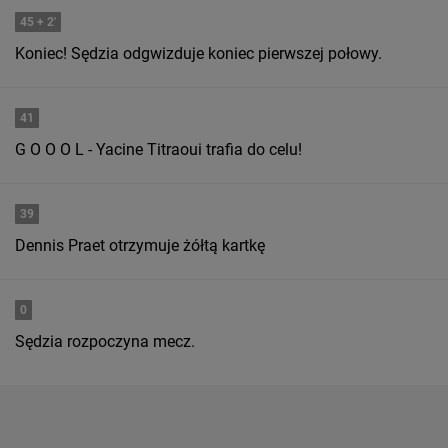
45
+ 2'
Koniec! Sędzia odgwizduje koniec pierwszej połowy.
41
G O O O L - Yacine Titraoui trafia do celu!
39
Dennis Praet otrzymuje żółtą kartkę
0
Sędzia rozpoczyna mecz.