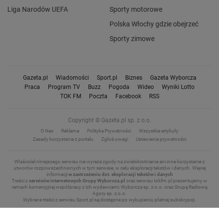
Liga Narodów UEFA
Sporty motorowe
Polska Włochy gdzie obejrzeć
Sporty zimowe
Gazeta.pl
Wiadomości
Sport.pl
Biznes
Gazeta Wyborcza
Praca
Program TV
Buzz
Pogoda
Wideo
Wyniki Lotto
TOK FM
Poczta
Facebook
RSS
Copyright © Gazeta.pl sp. z o.o.
O Nas
Reklama
Polityka Prywatności
Wszystkie artykuły
Zasady korzystania z portalu
Zgłoś uwagi
Ustawienia prywatności
Właściciel niniejszego serwisu nie wyraża zgody na zwielokrotnianie ani inne korzystanie z
utworów rozpowszechnionych w tym serwisie, w celu eksploracji tekstów i danych.
Więcej
informacji
w zastrzeżeniu dot. eksploracji tekstów i danych
Treści z
serwisów internetowych Grupy Wyborcza.pl
oraz serwisu tokfm.pl prezentujemy w
ramach komercyjnej współpracy z ich wydawcami: Wyborcza sp. z o.o. oraz Grupą Radiową
Agory sp. z o.o.
Wybrane treści z serwisu Sport.pl są dostępne po wykupieniu płatnej subskrypcji.