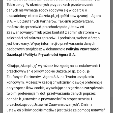
Tobie usług. W określonych przypadkach przetwarzanie
danych nie wymaga zgody i odbywa się w oparciu o
uzasadniony interes Gazeta.pl, jej spółki powiązanej – Agora
S.A. – lub Zaufanych Partnerów. Takiemu przetwarzaniu
możesz się sprzeciwić, przechodząc do „Ustawień
Mecz Dynamo Makhachkala - Gimnasia LP -
Zaawansowanych” lub przez kontakt z administratorem – w
szczegóły
zależności od zakresu sprzeciwu i podmiotu, wobec którego
jest kierowany. Więcej informacji o przetwarzaniu danych
osobowych znajdziesz w dokumencie
Polityka Prywatności
Gazeta.pl
i
Polityka Prywatności Agora S.A.
Przegląd wydarzeń
Klikając „Akceptuję” wyrażasz też zgodę na zainstalowanie i
Informacje o meczu
przechowywanie plików cookie Gazeta.pl sp. z o.o., jej
Zaufanych Partnerów i Agora S.A. na Twoim urządzeniu
Klubowe mecze towarzyskie
końcowym. Możesz w każdej chwili zmienić swoje preferencje
dotyczące plików cookie, wywołując narzędzie do zarządzania
Wtorek 07.07.2026, godzina 12:00
twoimi preferencjami dot. przetwarzania danych poprzez
odnośnik „Ustawienia prywatności ” w stopce serwisu i
przechodząc do „Ustawień Zaawansowanych”. Zmiana
ustawień plików cookie możliwa jest także za pomocą ustawień