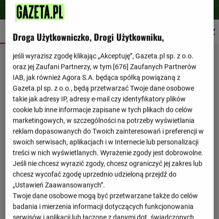
SZCZEGÓŁY
SKŁADY
STATYSTYKI
TERMINARZ
Droga Użytkowniczko, Drogi Użytkowniku,
jeśli wyrazisz zgodę klikając „Akceptuję”, Gazeta.pl sp. z o.o.
oraz jej Zaufani Partnerzy, w tym [
676
] Zaufanych Partnerów
IAB, jak również Agora S.A. będąca spółką powiązaną z
Gazeta.pl sp. z o.o., będą przetwarzać Twoje dane osobowe
takie jak adresy IP, adresy e-mail czy identyfikatory plików
cookie lub inne informacje zapisane w tych plikach do celów
marketingowych, w szczególności na potrzeby wyświetlania
reklam dopasowanych do Twoich zainteresowań i preferencji w
swoich serwisach, aplikacjach i w Internecie lub personalizacji
treści w nich wyświetlanych. Wyrażenie zgody jest dobrowolne.
Jeśli nie chcesz wyrazić zgody, chcesz ograniczyć jej zakres lub
chcesz wycofać zgodę uprzednio udzieloną przejdź do
„Ustawień Zaawansowanych”.
Twoje dane osobowe mogą być przetwarzane także do celów
badania i mierzenia informacji dotyczących funkcjonowania
serwisów i aplikacji lub łączone z danymi dot. świadczonych