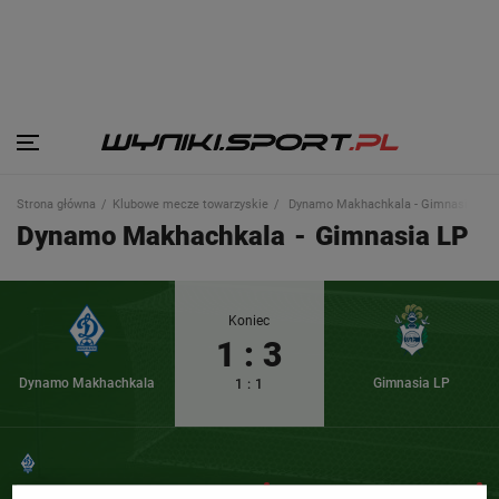
Strona główna
Klubowe mecze towarzyskie
Dynamo Makhachkala - Gimnasia LP
Dynamo Makhachkala
-
Gimnasia LP
Koniec
1
:
3
Dynamo Makhachkala
Gimnasia LP
1
:
1