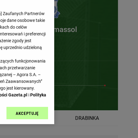
6
] Zaufanych Partnerów
woje dane osobowe takie
likach do celów
Apollon Limassol
teresowań i preferencji
ażenie zgody jest
dę uprzednio udzieloną
yczących funkcjonowania
kach przetwarzanie
ązanej – Agora S.A. –
awień Zaawansowanych”
go jest kierowany.
ości Gazeta.pl
i
Polityka
AKCEPTUJĘ
l sp. z o.o., jej
TABELA
DRABINKA
ić swoje preferencje
arzania danych poprzez
ych”. Zmiana ustawień