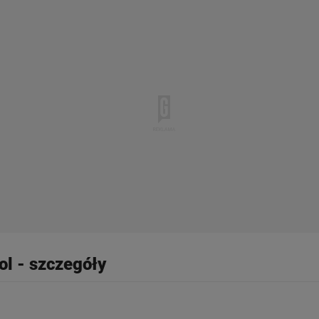
st także za pomocą ustawień przeglądarki.
rzy i Agora S.A. możemy przetwarzać dane osobowe w następujących cel
 geolokalizacyjnych. Aktywne skanowanie charakterystyki urządzenia do
 na urządzeniu lub dostęp do nich. Spersonalizowane reklamy i treści, p
zanie usług.
Lista Zaufanych Partnerów
ol - szczegóły