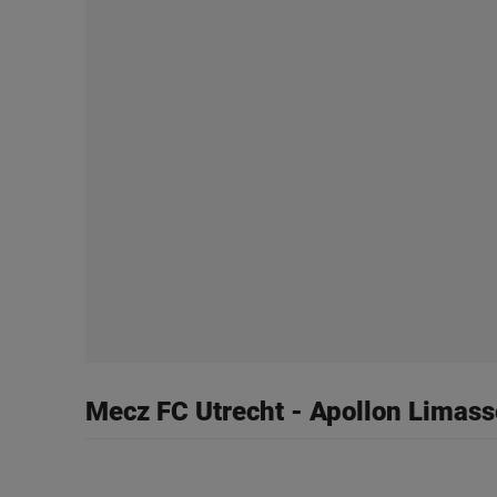
plików cookie możliwa je
My, nasi Zaufani Partne
Użycie dokładnych danych
Przechowywanie informacji
badnie odbiorców i uleps
Mecz FC Utrecht - Apollon Limass