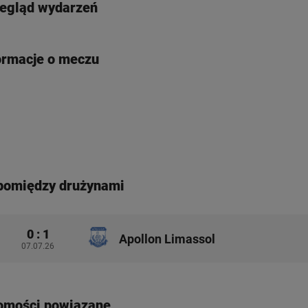
egląd wydarzeń
ormacje o meczu
pomiędzy drużynami
0 : 1
Apollon Limassol
07.07.26
omości powiązane