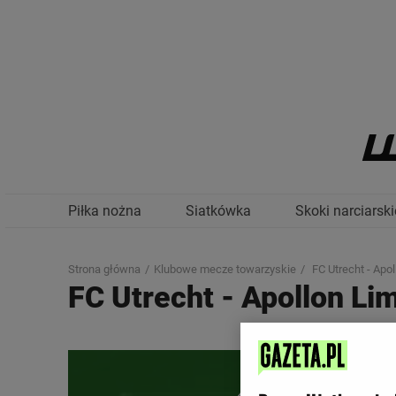
Piłka nożna
Siatkówka
Skoki narciarski
Strona główna
Klubowe mecze towarzyskie
FC Utrecht - Apo
FC Utrecht
-
Apollon Li