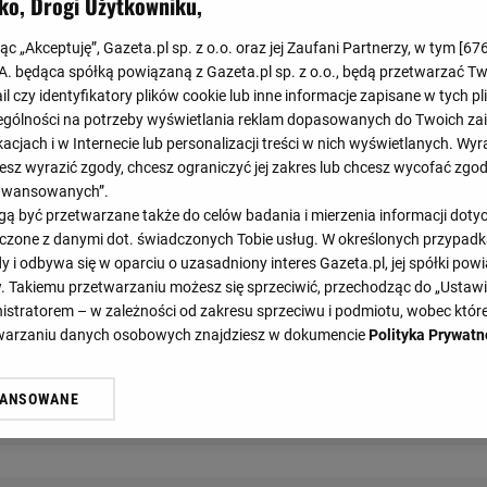
ko, Drogi Użytkowniku,
Koniec
0
:
1
jąc „Akceptuję”, Gazeta.pl sp. z o.o. oraz jej Zaufani Partnerzy, w tym [
67
.A. będąca spółką powiązaną z Gazeta.pl sp. z o.o., będą przetwarzać T
ail czy identyfikatory plików cookie lub inne informacje zapisane w tych p
0
:
0
gólności na potrzeby wyświetlania reklam dopasowanych do Twoich zain
acjach i w Internecie lub personalizacji treści w nich wyświetlanych. Wyr
cesz wyrazić zgody, chcesz ograniczyć jej zakres lub chcesz wycofać zgo
aawansowanych”.
 być przetwarzane także do celów badania i mierzenia informacji dot
 łączone z danymi dot. świadczonych Tobie usług. W określonych przypad
i odbywa się w oparciu o uzasadniony interes Gazeta.pl, jej spółki powi
. Takiemu przetwarzaniu możesz się sprzeciwić, przechodząc do „Ust
nistratorem – w zależności od zakresu sprzeciwu i podmiotu, wobec które
etwarzaniu danych osobowych znajdziesz w dokumencie
Polityka Prywatn
WANSOWANE
żasz też zgodę na zainstalowanie i przechowywanie plików cookie Gazeta.p
STATYSTYKI
TERMINARZ
gora S.A. na Twoim urządzeniu końcowym. Możesz w każdej chwili zmien
 wywołując narzędzie do zarządzania twoimi preferencjami dot. przetw
ywatności ” w stopce serwisu i przechodząc do „Ustawień Zaawansowan