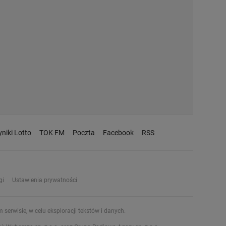
niki Lotto
TOK FM
Poczta
Facebook
RSS
gi
Ustawienia prywatności
serwisie, w celu eksploracji tekstów i danych.