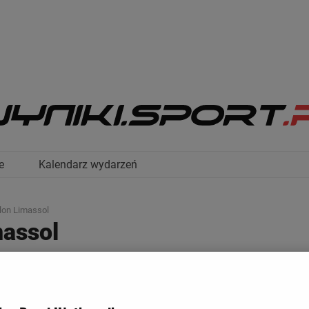
e
Kalendarz wydarzeń
llon Limassol
massol