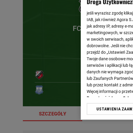
Droga Użytkownicz
jeśli wyrazisz zgodę klika
IAB, jak również Agora S
jak adresy IP, adresy e-m
FC Utrecht
marketingowych, w szcze
w swoich serwisach, aplik
dobrowolne. Jeśli nie ch
przejdź do „Ustawień Z
Twoje dane osobowe mogą
serwisów i aplikacji lub
danych nie wymaga zgody 
lub Zaufanych Partnerów
lub przez kontakt z admi
Więcej informacji o prz
Prywatności Agora S.A.
USTAWIENIA ZAA
Klikając „Akceptuję” wyra
SZCZEGÓŁY
SKŁADY
Zaufanych Partnerów i A
dotyczące plików cookie,
odnośnik „Ustawienia pr