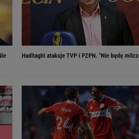
Nie
Haditaghi atakuje TVP i PZPN. "Nie będę milcz