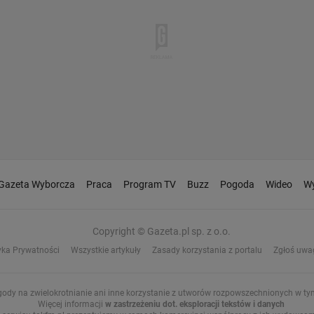
Gazeta Wyborcza
Praca
Program TV
Buzz
Pogoda
Wideo
Wy
Copyright © Gazeta.pl sp. z o.o.
yka Prywatności
Wszystkie artykuły
Zasady korzystania z portalu
Zgłoś uwa
gody na zwielokrotnianie ani inne korzystanie z utworów rozpowszechnionych w tym 
Więcej informacji
w zastrzeżeniu dot. eksploracji tekstów i danych