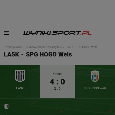
Strona główna
Klubowe mecze towarzyskie
LASK - SPG HOGO Wels
LASK
-
SPG HOGO Wels
Koniec
4
:
0
LASK
SPG HOGO Wels
2
:
0