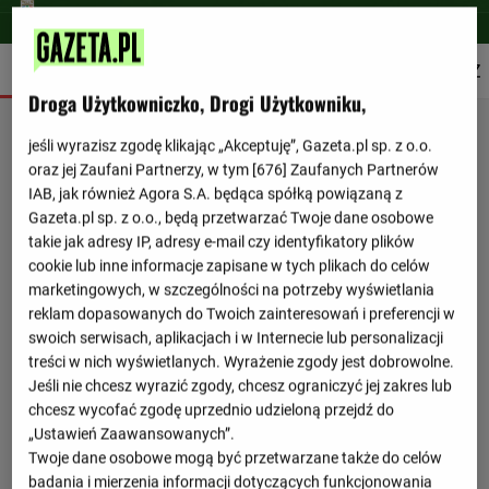
SZCZEGÓŁY
SKŁADY
STATYSTYKI
TERMINARZ
Droga Użytkowniczko, Drogi Użytkowniku,
jeśli wyrazisz zgodę klikając „Akceptuję”, Gazeta.pl sp. z o.o.
oraz jej Zaufani Partnerzy, w tym [
676
] Zaufanych Partnerów
IAB, jak również Agora S.A. będąca spółką powiązaną z
Gazeta.pl sp. z o.o., będą przetwarzać Twoje dane osobowe
takie jak adresy IP, adresy e-mail czy identyfikatory plików
cookie lub inne informacje zapisane w tych plikach do celów
marketingowych, w szczególności na potrzeby wyświetlania
reklam dopasowanych do Twoich zainteresowań i preferencji w
swoich serwisach, aplikacjach i w Internecie lub personalizacji
treści w nich wyświetlanych. Wyrażenie zgody jest dobrowolne.
Jeśli nie chcesz wyrazić zgody, chcesz ograniczyć jej zakres lub
chcesz wycofać zgodę uprzednio udzieloną przejdź do
„Ustawień Zaawansowanych”.
Twoje dane osobowe mogą być przetwarzane także do celów
badania i mierzenia informacji dotyczących funkcjonowania