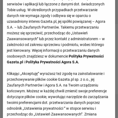
serwisów i aplikacji lub łączone z danymi dot. świadczonych
Tobie usług. W określonych przypadkach przetwarzanie
danych nie wymaga zgody i odbywa się w oparciu o
uzasadniony interes Gazeta.pl, jej spółki powiązanej – Agora
S.A. – lub Zaufanych Partnerów. Takiemu przetwarzaniu
Mecz LASK - SPG HOGO Wels - szczegóły
możesz się sprzeciwić, przechodząc do „Ustawień
Zaawansowanych” lub przez kontakt z administratorem – w
zależności od zakresu sprzeciwu i podmiotu, wobec którego
Przegląd wydarzeń
jest kierowany. Więcej informacji o przetwarzaniu danych
osobowych znajdziesz w dokumencie
Polityka Prywatności
Gazeta.pl
i
Polityka Prywatności Agora S.A.
Informacje o meczu
Klikając „Akceptuję” wyrażasz też zgodę na zainstalowanie i
Klubowe mecze towarzyskie
przechowywanie plików cookie Gazeta.pl sp. z o.o., jej
Zaufanych Partnerów i Agora S.A. na Twoim urządzeniu
Sobota 05.07.2025, godzina 08:00
końcowym. Możesz w każdej chwili zmienić swoje preferencje
dotyczące plików cookie, wywołując narzędzie do zarządzania
twoimi preferencjami dot. przetwarzania danych poprzez
odnośnik „Ustawienia prywatności ” w stopce serwisu i
przechodząc do „Ustawień Zaawansowanych”. Zmiana