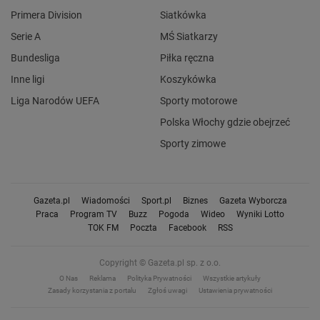
Primera Division
Siatkówka
Serie A
MŚ Siatkarzy
Bundesliga
Piłka ręczna
Inne ligi
Koszykówka
Liga Narodów UEFA
Sporty motorowe
Polska Włochy gdzie obejrzeć
Sporty zimowe
Gazeta.pl
Wiadomości
Sport.pl
Biznes
Gazeta Wyborcza
Praca
Program TV
Buzz
Pogoda
Wideo
Wyniki Lotto
TOK FM
Poczta
Facebook
RSS
Copyright © Gazeta.pl sp. z o.o.
O Nas
Reklama
Polityka Prywatności
Wszystkie artykuły
Zasady korzystania z portalu
Zgłoś uwagi
Ustawienia prywatności