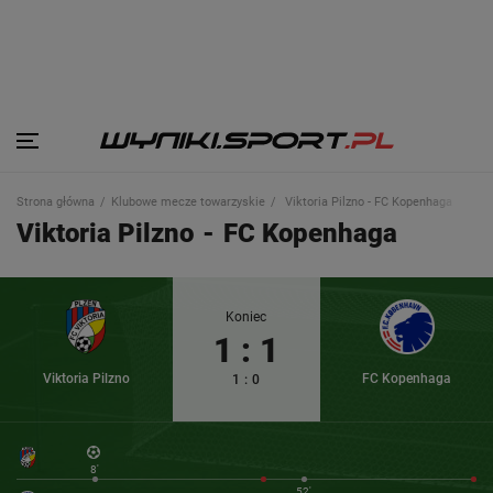
Strona główna
Klubowe mecze towarzyskie
Viktoria Pilzno - FC Kopenhaga
Viktoria Pilzno
-
FC Kopenhaga
Koniec
1
:
1
Viktoria Pilzno
FC Kopenhaga
1
:
0
8'
52'