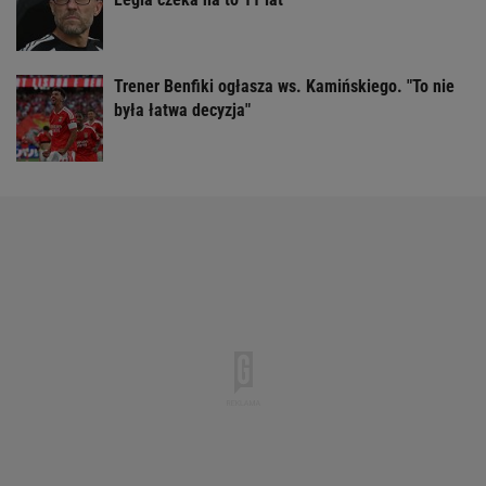
Trener Benfiki ogłasza ws. Kamińskiego. "To nie
była łatwa decyzja"