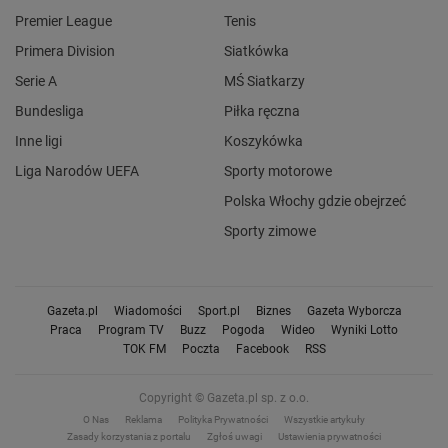
Premier League
Tenis
Primera Division
Siatkówka
Serie A
MŚ Siatkarzy
Bundesliga
Piłka ręczna
Inne ligi
Koszykówka
Liga Narodów UEFA
Sporty motorowe
Polska Włochy gdzie obejrzeć
Sporty zimowe
Gazeta.pl
Wiadomości
Sport.pl
Biznes
Gazeta Wyborcza
Praca
Program TV
Buzz
Pogoda
Wideo
Wyniki Lotto
TOK FM
Poczta
Facebook
RSS
Copyright © Gazeta.pl sp. z o.o.
O Nas
Reklama
Polityka Prywatności
Wszystkie artykuły
Zasady korzystania z portalu
Zgłoś uwagi
Ustawienia prywatności