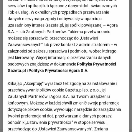
serwisów i aplikacji lub łączone z danymi dot. świadczonych
Tobie usług. W określonych przypadkach przetwarzanie
danych nie wymaga zgody i odbywa się w oparciu o
uzasadniony interes Gazeta.pl, jej spółki powiązanej – Agora
S.A. – lub Zaufanych Partnerów. Takiemu przetwarzaniu
Mecz Viktoria Pilzno - FC Kopenhaga -
możesz się sprzeciwić, przechodząc do „Ustawień
szczegóły
Zaawansowanych” lub przez kontakt z administratorem – w
zależności od zakresu sprzeciwu i podmiotu, wobec którego
jest kierowany. Więcej informacji o przetwarzaniu danych
osobowych znajdziesz w dokumencie
Polityka Prywatności
Przegląd wydarzeń
Gazeta.pl
i
Polityka Prywatności Agora S.A.
Cheick Souare
William Clem
(8')
(52')
Klikając „Akceptuję” wyrażasz też zgodę na zainstalowanie i
przechowywanie plików cookie Gazeta.pl sp. z o.o., jej
Informacje o meczu
Zaufanych Partnerów i Agora S.A. na Twoim urządzeniu
końcowym. Możesz w każdej chwili zmienić swoje preferencje
Klubowe mecze towarzyskie
dotyczące plików cookie, wywołując narzędzie do zarządzania
twoimi preferencjami dot. przetwarzania danych poprzez
Wtorek 07.07.2026, godzina 16:00
odnośnik „Ustawienia prywatności ” w stopce serwisu i
przechodząc do „Ustawień Zaawansowanych”. Zmiana