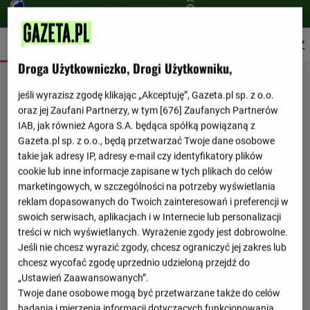
SZCZEGÓŁY
SKŁADY
STATYSTYKI
TERMINARZ
Droga Użytkowniczko, Drogi Użytkowniku,
jeśli wyrazisz zgodę klikając „Akceptuję”, Gazeta.pl sp. z o.o.
oraz jej Zaufani Partnerzy, w tym [
676
] Zaufanych Partnerów
IAB, jak również Agora S.A. będąca spółką powiązaną z
Gazeta.pl sp. z o.o., będą przetwarzać Twoje dane osobowe
takie jak adresy IP, adresy e-mail czy identyfikatory plików
cookie lub inne informacje zapisane w tych plikach do celów
marketingowych, w szczególności na potrzeby wyświetlania
reklam dopasowanych do Twoich zainteresowań i preferencji w
swoich serwisach, aplikacjach i w Internecie lub personalizacji
treści w nich wyświetlanych. Wyrażenie zgody jest dobrowolne.
Jeśli nie chcesz wyrazić zgody, chcesz ograniczyć jej zakres lub
chcesz wycofać zgodę uprzednio udzieloną przejdź do
„Ustawień Zaawansowanych”.
Twoje dane osobowe mogą być przetwarzane także do celów
badania i mierzenia informacji dotyczących funkcjonowania