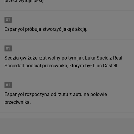
przechwytuje piłkę.
81
Espanyol próbuja stworzyć jakąś akcję.
81
Sędzia gwiżdże rzut wolny po tym jak Luka Sucić z Real
Sociedad podciął przeciwnika, którym był Lluc Castell.
81
Espanyol rozpoczyna od rzutu z autu na połowie
przeciwnika.