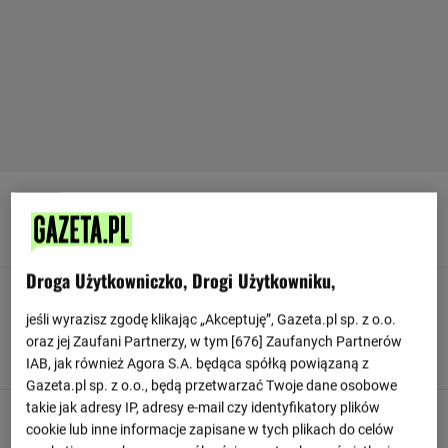
90
+ 5'
Bramkarz wybija dla drużyny Espanyol
Droga Użytkowniczko, Drogi Użytkowniku,
90
+ 4'
jeśli wyrazisz zgodę klikając „Akceptuję”, Gazeta.pl sp. z o.o.
Dobra próbę wykonuje Tyrhys Dolan. Skierował piłkę na
oraz jej Zaufani Partnerzy, w tym [
676
] Zaufanych Partnerów
bramkę, ale bramkarz broni.
IAB, jak również Agora S.A. będąca spółką powiązaną z
Gazeta.pl sp. z o.o., będą przetwarzać Twoje dane osobowe
takie jak adresy IP, adresy e-mail czy identyfikatory plików
90
+ 3'
cookie lub inne informacje zapisane w tych plikach do celów