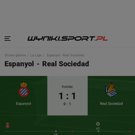
Strona główna
La Liga
Espanyol - Real Sociedad
Espanyol
-
Real Sociedad
Koniec
1
:
1
Espanyol
Real Sociedad
0
:
1
65'
28'