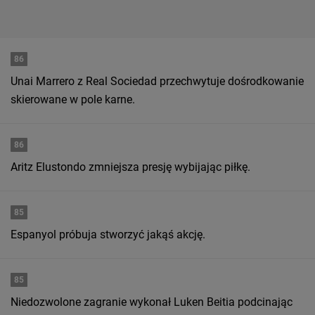
86
Unai Marrero z Real Sociedad przechwytuje dośrodkowanie
skierowane w pole karne.
86
Aritz Elustondo zmniejsza presję wybijając piłkę.
85
Espanyol próbuja stworzyć jakąś akcję.
85
Niedozwolone zagranie wykonał Luken Beitia podcinając