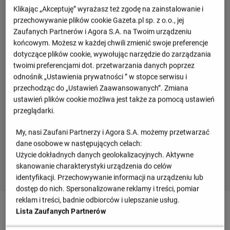
Klikając „Akceptuję” wyrażasz też zgodę na zainstalowanie i
przechowywanie plików cookie Gazeta.pl sp. z o.o., jej
Zaufanych Partnerów i Agora S.A. na Twoim urządzeniu
końcowym. Możesz w każdej chwili zmienić swoje preferencje
dotyczące plików cookie, wywołując narzędzie do zarządzania
twoimi preferencjami dot. przetwarzania danych poprzez
odnośnik „Ustawienia prywatności ” w stopce serwisu i
przechodząc do „Ustawień Zaawansowanych”. Zmiana
ustawień plików cookie możliwa jest także za pomocą ustawień
przeglądarki.
My, nasi Zaufani Partnerzy i Agora S.A. możemy przetwarzać
dane osobowe w następujących celach:
Użycie dokładnych danych geolokalizacyjnych. Aktywne
skanowanie charakterystyki urządzenia do celów
identyfikacji. Przechowywanie informacji na urządzeniu lub
dostęp do nich. Spersonalizowane reklamy i treści, pomiar
reklam i treści, badnie odbiorców i ulepszanie usług.
90
+ 3'
Lista Zaufanych Partnerów
Pablo Marin z Real Sociedad wykonuje rzut rożny z prawej