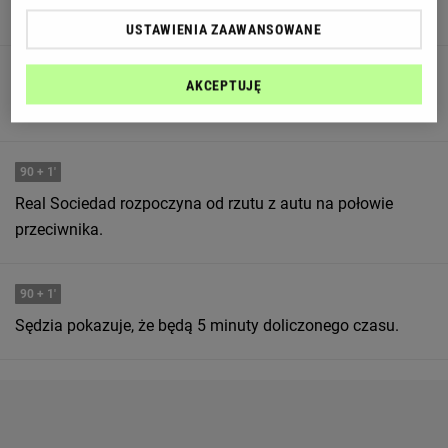
strony.
USTAWIENIA ZAAWANSOWANE
90
+ 2'
AKCEPTUJĘ
Real Sociedad próbuja stworzyć jakąś akcję.
90
+ 1'
Real Sociedad rozpoczyna od rzutu z autu na połowie
przeciwnika.
90
+ 1'
Sędzia pokazuje, że będą 5 minuty doliczonego czasu.