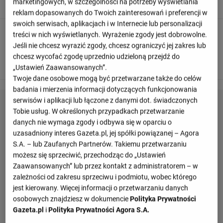
Espanyol próbuja stworzyć jakąś akcję.
marketingowych, w szczególności na potrzeby wyświetlania
reklam dopasowanych do Twoich zainteresowań i preferencji w
swoich serwisach, aplikacjach i w Internecie lub personalizacji
90
+ 3'
treści w nich wyświetlanych. Wyrażenie zgody jest dobrowolne.
Jeśli nie chcesz wyrazić zgody, chcesz ograniczyć jej zakres lub
Real Sociedad rozpoczyna od rzutu z autu na własnej
chcesz wycofać zgodę uprzednio udzieloną przejdź do
połowie
„Ustawień Zaawansowanych”.
Twoje dane osobowe mogą być przetwarzane także do celów
badania i mierzenia informacji dotyczących funkcjonowania
serwisów i aplikacji lub łączone z danymi dot. świadczonych
Tobie usług. W określonych przypadkach przetwarzanie
danych nie wymaga zgody i odbywa się w oparciu o
uzasadniony interes Gazeta.pl, jej spółki powiązanej – Agora
S.A. – lub Zaufanych Partnerów. Takiemu przetwarzaniu
możesz się sprzeciwić, przechodząc do „Ustawień
Zaawansowanych” lub przez kontakt z administratorem – w
zależności od zakresu sprzeciwu i podmiotu, wobec którego
jest kierowany. Więcej informacji o przetwarzaniu danych
osobowych znajdziesz w dokumencie
Polityka Prywatności
Gazeta.pl
i
Polityka Prywatności Agora S.A.