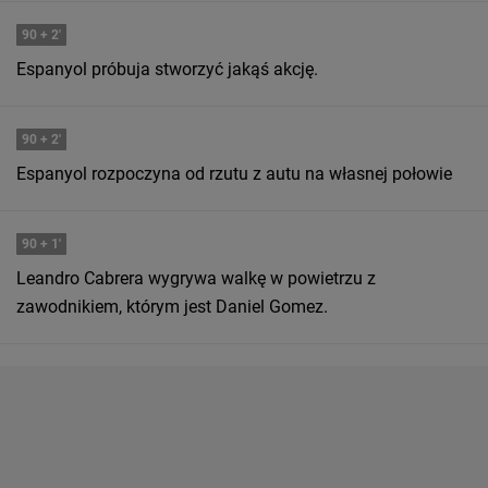
90
+ 2'
Espanyol próbuja stworzyć jakąś akcję.
90
+ 2'
Espanyol rozpoczyna od rzutu z autu na własnej połowie
90
+ 1'
Leandro Cabrera wygrywa walkę w powietrzu z
zawodnikiem, którym jest Daniel Gomez.