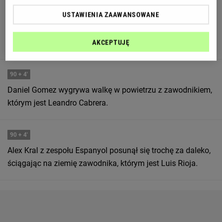
90
+ 4'
USTAWIENIA ZAAWANSOWANE
Valencia CF rozpoczyna od rzutu z autu na połowie
przeciwnika.
AKCEPTUJĘ
90
+ 4'
Daniel Gomez wygrywa walkę w powietrzu z zawodnikiem,
którym jest Leandro Cabrera.
90
+ 4'
Alex Kral z zespołu Espanyol posunął się trochę za daleko,
ściągając na ziemię zawodnika, którym jest Luis Rioja.