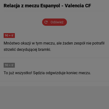
Relacja z meczu Espanyol - Valencia CF
Odśwież
90
+ 6'
Mnóstwo okazji w tym meczu, ale żaden zespół nie potrafił
strzelić decydującej bramki.
90
+ 6'
To już wszystko! Sędzia odgwizduje koniec meczu.