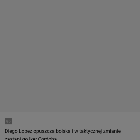
85
Diego Lopez opuszcza boiska i w taktycznej zmianie
zastąpi go Iker Cordoba.