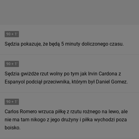
90
+ 1'
Sędzia pokazuje, że będą 5 minuty doliczonego czasu.
90
+ 1'
Sędzia gwiżdże rzut wolny po tym jak Irvin Cardona z
Espanyol podciął przeciwnika, którym był Daniel Gomez.
90
+ 1'
Carlos Romero wrzuca piłkę z rzutu rożnego na lewo, ale
nie ma tam nikogo z jego drużyny i piłka wychodzi poza
boisko.