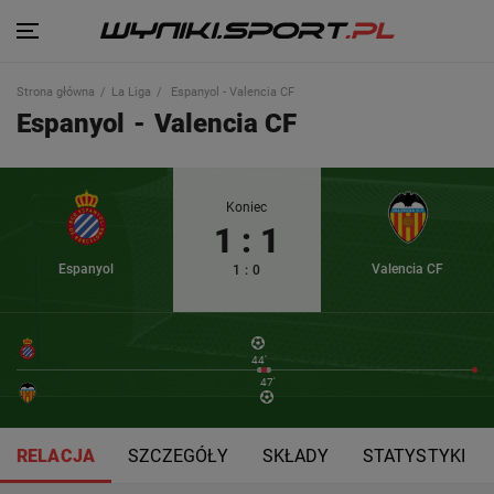
Strona główna
La Liga
Espanyol - Valencia CF
Espanyol
-
Valencia CF
Koniec
1
:
1
Espanyol
Valencia CF
1
:
0
44'
47'
RELACJA
SZCZEGÓŁY
SKŁADY
STATYSTYKI