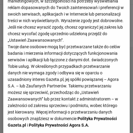
marketingowych, w szczególności na potrzeby wyświetlania
reklam dopasowanych do Twoich zainteresowań i preferencji w
90
+ 5'
swoich serwisach, aplikacjach i w Internecie lub personalizacji
treści w nich wyświetlanych. Wyrażenie zgody jest dobrowolne.
Dobra próbę wykonuje Hugo Guillamon. Skierował piłkę na
Jeśli nie chcesz wyrazić zgody, chcesz ograniczyć jej zakres lub
bramkę, ale bramkarz broni.
chcesz wycofać zgodę uprzednio udzieloną przejdź do
„Ustawień Zaawansowanych”.
Twoje dane osobowe mogą być przetwarzane także do celów
badania i mierzenia informacji dotyczących funkcjonowania
serwisów i aplikacji lub łączone z danymi dot. świadczonych
Tobie usług. W określonych przypadkach przetwarzanie
danych nie wymaga zgody i odbywa się w oparciu o
uzasadniony interes Gazeta.pl, jej spółki powiązanej – Agora
S.A. – lub Zaufanych Partnerów. Takiemu przetwarzaniu
możesz się sprzeciwić, przechodząc do „Ustawień
Zaawansowanych” lub przez kontakt z administratorem – w
zależności od zakresu sprzeciwu i podmiotu, wobec którego
jest kierowany. Więcej informacji o przetwarzaniu danych
osobowych znajdziesz w dokumencie
Polityka Prywatności
Gazeta.pl
i
Polityka Prywatności Agora S.A.