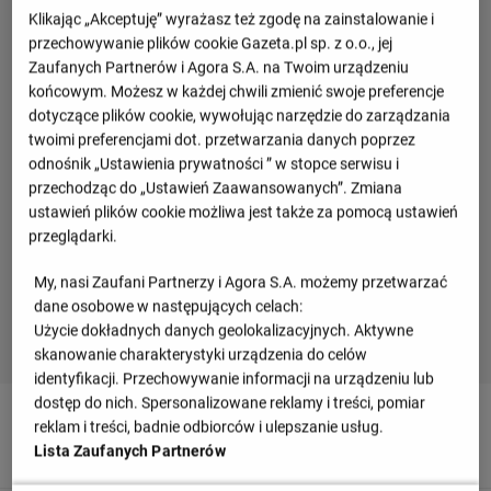
Klikając „Akceptuję” wyrażasz też zgodę na zainstalowanie i
przechowywanie plików cookie Gazeta.pl sp. z o.o., jej
Zaufanych Partnerów i Agora S.A. na Twoim urządzeniu
końcowym. Możesz w każdej chwili zmienić swoje preferencje
dotyczące plików cookie, wywołując narzędzie do zarządzania
twoimi preferencjami dot. przetwarzania danych poprzez
odnośnik „Ustawienia prywatności ” w stopce serwisu i
przechodząc do „Ustawień Zaawansowanych”. Zmiana
ustawień plików cookie możliwa jest także za pomocą ustawień
przeglądarki.
My, nasi Zaufani Partnerzy i Agora S.A. możemy przetwarzać
dane osobowe w następujących celach:
Użycie dokładnych danych geolokalizacyjnych. Aktywne
skanowanie charakterystyki urządzenia do celów
identyfikacji. Przechowywanie informacji na urządzeniu lub
dostęp do nich. Spersonalizowane reklamy i treści, pomiar
90
+ 5'
reklam i treści, badnie odbiorców i ulepszanie usług.
Sergi Canos strzela, ale jest zablokowany.
Lista Zaufanych Partnerów