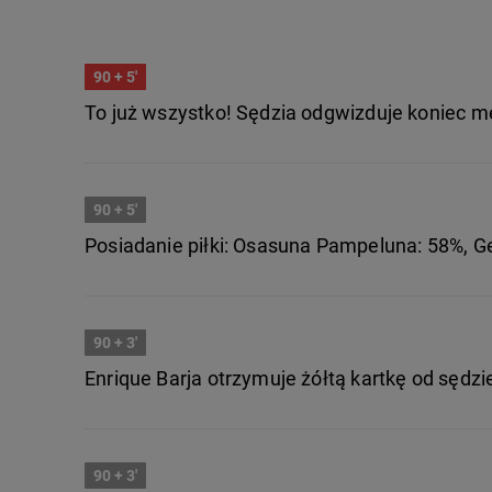
90
+ 5'
To już wszystko! Sędzia odgwizduje koniec m
90
+ 5'
Posiadanie piłki: Osasuna Pampeluna: 58%, G
90
+ 3'
Enrique Barja otrzymuje żółtą kartkę od sędzi
90
+ 3'