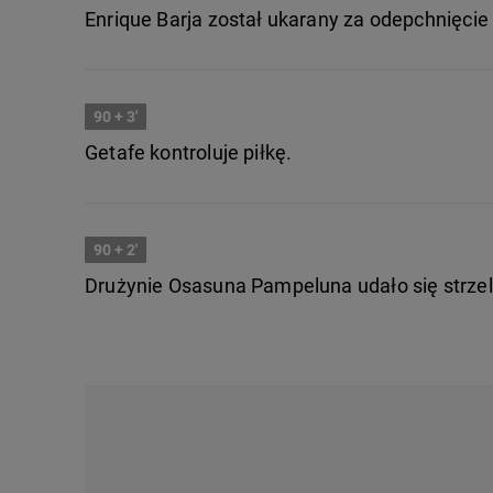
Enrique Barja został ukarany za odepchnięcie
90
+ 3'
Getafe kontroluje piłkę.
90
+ 2'
Drużynie Osasuna Pampeluna udało się strze