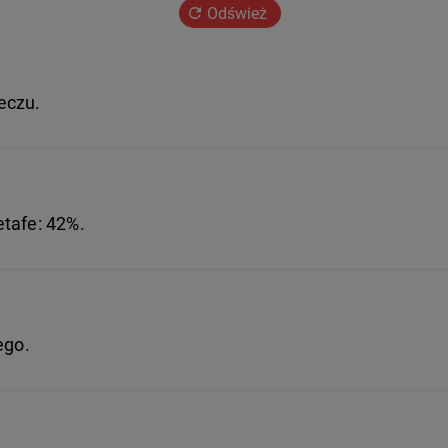
Odśwież
eczu.
etafe: 42%.
ego.