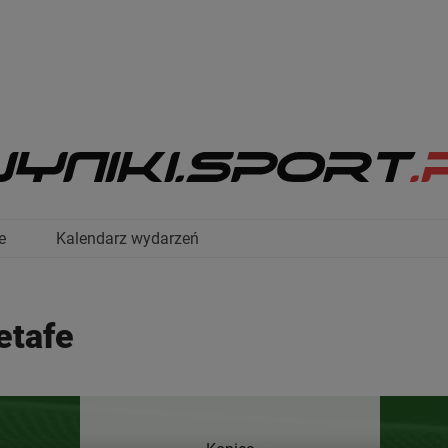
e
Kalendarz wydarzeń
etafe