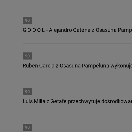
90
G O O O L - Alejandro Catena z Osasuna Pam
90
Ruben Garcia z Osasuna Pampeluna wykonuje r
90
Luis Milla z Getafe przechwytuje dośrodkowa
90