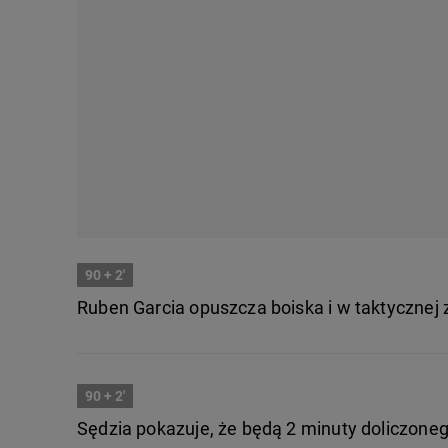
90
+ 2'
Ruben Garcia opuszcza boiska i w taktycznej 
90
+ 2'
Sędzia pokazuje, że będą 2 minuty doliczone