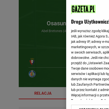
Droga Użytkownicz
Osasuna Pampeluna
Abel Bretones (45') , Alejandro Catena (90')
jeśli wyrazisz zgodę klika
IAB, jak również Agora S
jak adresy IP, adresy e-m
marketingowych, w szcze
w swoich serwisach, aplik
dobrowolne. Jeśli nie ch
przejdź do „Ustawień Z
Twoje dane osobowe mogą
23'
serwisów i aplikacji lub
danych nie wymaga zgody 
lub Zaufanych Partnerów
lub przez kontakt z admi
RELACJA
SZCZEGÓŁY
Więcej informacji o prz
Prywatności Agora S.A.