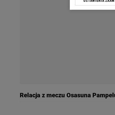
USTAWIENIA ZAA
Klikając „Akceptuję” wyra
Zaufanych Partnerów i A
dotyczące plików cookie,
odnośnik „Ustawienia pr
plików cookie możliwa je
My, nasi Zaufani Partne
Użycie dokładnych danych
Przechowywanie informacji
badnie odbiorców i uleps
Relacja z meczu Osasuna Pampel