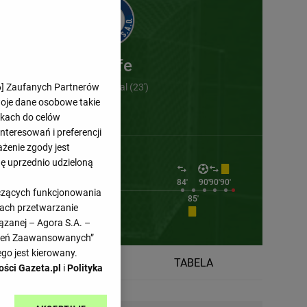
Getafe
6
] Zaufanych Partnerów
Borja Mayoral (23')
woje dane osobowe takie
likach do celów
teresowań i preferencji
ażenie zgody jest
dę uprzednio udzieloną
66'
84'
90'
90'
90'
yczących funkcjonowania
65'
66'
74'
75'
85'
kach przetwarzanie
ązanej – Agora S.A. –
awień Zaawansowanych”
go jest kierowany.
TERMINARZ
TABELA
ości Gazeta.pl
i
Polityka