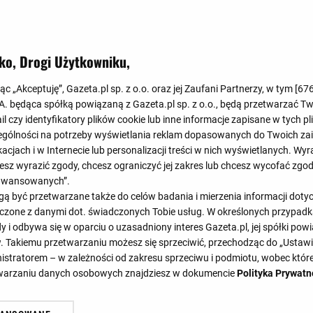
Koniec
2
:
1
ko, Drogi Użytkowniku,
1
:
1
jąc „Akceptuję”, Gazeta.pl sp. z o.o. oraz jej Zaufani Partnerzy, w tym [
67
.A. będąca spółką powiązaną z Gazeta.pl sp. z o.o., będą przetwarzać T
ail czy identyfikatory plików cookie lub inne informacje zapisane w tych p
gólności na potrzeby wyświetlania reklam dopasowanych do Twoich zain
acjach i w Internecie lub personalizacji treści w nich wyświetlanych. Wyr
cesz wyrazić zgody, chcesz ograniczyć jej zakres lub chcesz wycofać zgo
aawansowanych”.
45'
46'
 być przetwarzane także do celów badania i mierzenia informacji dot
37'
46'
46'
 łączone z danymi dot. świadczonych Tobie usług. W określonych przypad
i odbywa się w oparciu o uzasadniony interes Gazeta.pl, jej spółki powi
. Takiemu przetwarzaniu możesz się sprzeciwić, przechodząc do „Ust
nistratorem – w zależności od zakresu sprzeciwu i podmiotu, wobec które
SKŁADY
STATYSTYKI
etwarzaniu danych osobowych znajdziesz w dokumencie
Polityka Prywatn