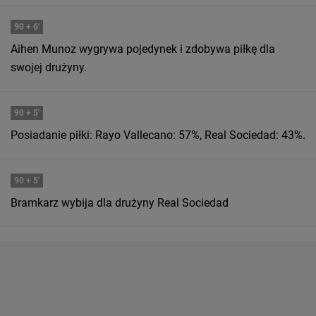
90
+ 6'
Aihen Munoz wygrywa pojedynek i zdobywa piłkę dla
swojej drużyny.
90
+ 5'
Posiadanie piłki: Rayo Vallecano: 57%, Real Sociedad: 43%.
90
+ 5'
Bramkarz wybija dla drużyny Real Sociedad