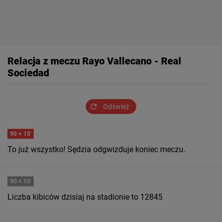
Relacja z meczu Rayo Vallecano - Real
Sociedad
Odśwież
90
+ 15'
To już wszystko! Sędzia odgwizduje koniec meczu.
90
+ 15'
Liczba kibiców dzisiaj na stadionie to 12845