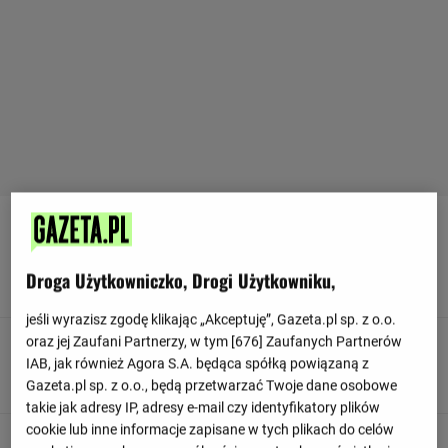
90
+ 15'
Krosowe podanie, które wykonał Florian Lejeune z Rayo
Droga Użytkowniczko, Drogi Użytkowniku,
Vallecano udanie dotarło w pole karne do kolegi z drużyny.
jeśli wyrazisz zgodę klikając „Akceptuję”, Gazeta.pl sp. z o.o.
oraz jej Zaufani Partnerzy, w tym [
676
] Zaufanych Partnerów
90
+ 15'
IAB, jak również Agora S.A. będąca spółką powiązaną z
Rayo Vallecano próbuja stworzyć jakąś akcję.
Gazeta.pl sp. z o.o., będą przetwarzać Twoje dane osobowe
takie jak adresy IP, adresy e-mail czy identyfikatory plików
cookie lub inne informacje zapisane w tych plikach do celów
90
+ 15'