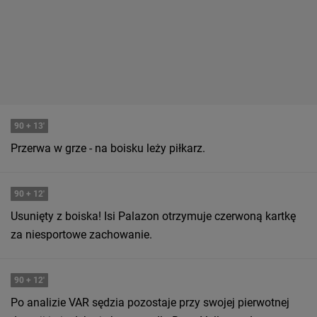
90
+ 13'
Przerwa w grze - na boisku leży piłkarz.
90
+ 12'
Usunięty z boiska! Isi Palazon otrzymuje czerwoną kartkę
za niesportowe zachowanie.
90
+ 12'
Po analizie VAR sędzia pozostaje przy swojej pierwotnej