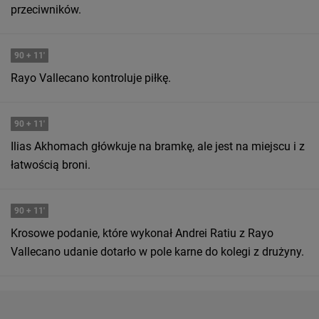
przeciwników.
90
+ 11'
Rayo Vallecano kontroluje piłkę.
90
+ 11'
Ilias Akhomach główkuje na bramkę, ale jest na miejscu i z
łatwością broni.
90
+ 11'
Krosowe podanie, które wykonał Andrei Ratiu z Rayo
Vallecano udanie dotarło w pole karne do kolegi z drużyny.