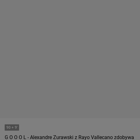
90
+ 9'
G O O O L - Alexandre Zurawski z Rayo Vallecano zdobywa