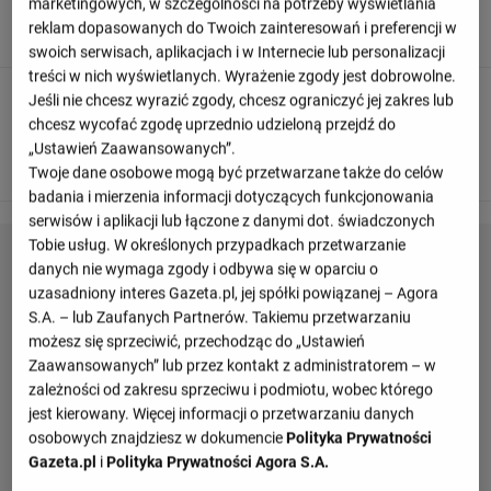
marketingowych, w szczególności na potrzeby wyświetlania
reklam dopasowanych do Twoich zainteresowań i preferencji w
Rayo Vallecano kontroluje piłkę.
swoich serwisach, aplikacjach i w Internecie lub personalizacji
treści w nich wyświetlanych. Wyrażenie zgody jest dobrowolne.
Jeśli nie chcesz wyrazić zgody, chcesz ograniczyć jej zakres lub
90
+ 14'
chcesz wycofać zgodę uprzednio udzieloną przejdź do
Dobra próbę wykonuje Carlos Soler. Skierował piłkę na
„Ustawień Zaawansowanych”.
bramkę, ale bramkarz broni.
Twoje dane osobowe mogą być przetwarzane także do celów
badania i mierzenia informacji dotyczących funkcjonowania
serwisów i aplikacji lub łączone z danymi dot. świadczonych
Tobie usług. W określonych przypadkach przetwarzanie
danych nie wymaga zgody i odbywa się w oparciu o
uzasadniony interes Gazeta.pl, jej spółki powiązanej – Agora
S.A. – lub Zaufanych Partnerów. Takiemu przetwarzaniu
możesz się sprzeciwić, przechodząc do „Ustawień
Zaawansowanych” lub przez kontakt z administratorem – w
zależności od zakresu sprzeciwu i podmiotu, wobec którego
jest kierowany. Więcej informacji o przetwarzaniu danych
osobowych znajdziesz w dokumencie
Polityka Prywatności
Gazeta.pl
i
Polityka Prywatności Agora S.A.