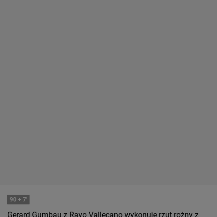
90
+ 7'
Gerard Gumbau z Rayo Vallecano wykonuje rzut rożny z