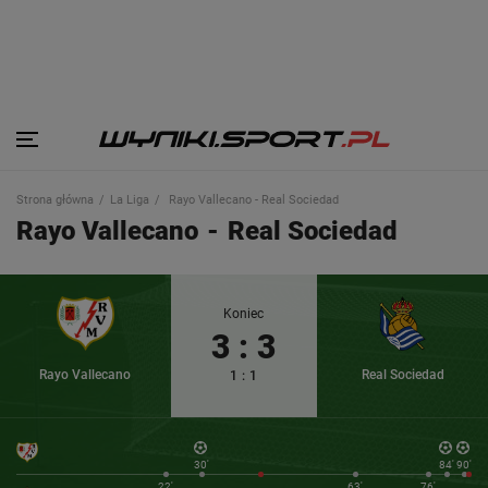
Strona główna
La Liga
Rayo Vallecano - Real Sociedad
Rayo Vallecano
-
Real Sociedad
Koniec
3
:
3
Rayo Vallecano
Real Sociedad
1
:
1
30'
84'
90'
22'
63'
76'