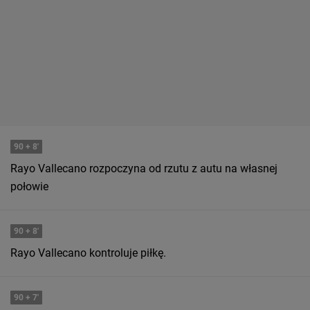
90
+ 8'
Rayo Vallecano rozpoczyna od rzutu z autu na własnej
połowie
90
+ 8'
Rayo Vallecano kontroluje piłkę.
90
+ 7'