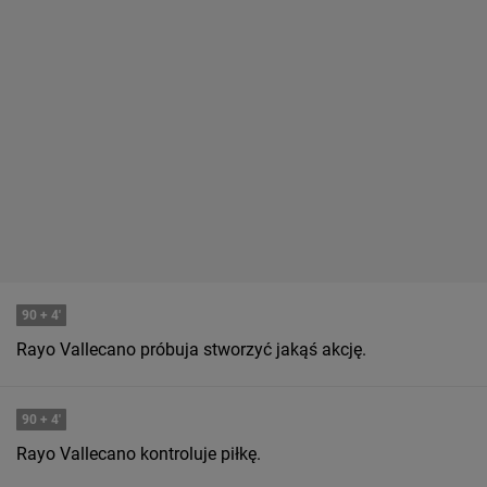
90
+ 4'
Rayo Vallecano próbuja stworzyć jakąś akcję.
90
+ 4'
Rayo Vallecano kontroluje piłkę.