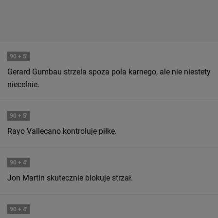
90
+ 5'
Gerard Gumbau strzela spoza pola karnego, ale nie niestety
niecelnie.
90
+ 5'
Rayo Vallecano kontroluje piłkę.
90
+ 4'
Jon Martin skutecznie blokuje strzał.
90
+ 4'