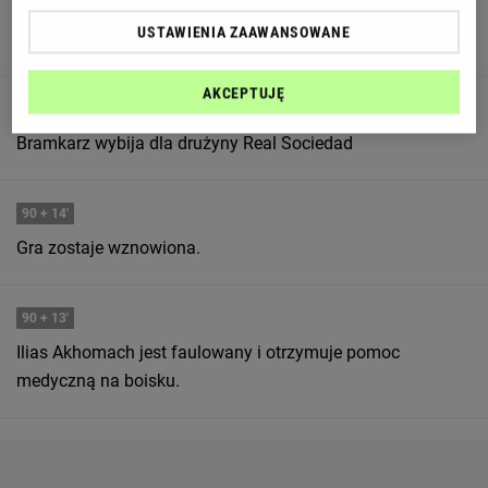
Real Sociedad jest w trakcie akcji zagrażającej bramce
USTAWIENIA ZAAWANSOWANE
przeciwników.
AKCEPTUJĘ
90
+ 14'
Bramkarz wybija dla drużyny Real Sociedad
90
+ 14'
Gra zostaje wznowiona.
90
+ 13'
Ilias Akhomach jest faulowany i otrzymuje pomoc
medyczną na boisku.