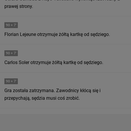
prawej strony.
90
+ 7'
Florian Lejeune otrzymuje żółtą kartkę od sędziego.
90
+ 7'
Carlos Soler otrzymuje żółtą kartkę od sędziego.
90
+ 7'
Gra została zatrzymana. Zawodnicy kłócą się i
przepychają, sędzia musi coś zrobić.