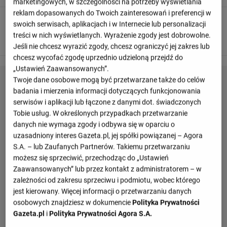
marketingowych, w szczególności na potrzeby wyświetlania
reklam dopasowanych do Twoich zainteresowań i preferencji w
90
+ 6'
swoich serwisach, aplikacjach i w Internecie lub personalizacji
treści w nich wyświetlanych. Wyrażenie zgody jest dobrowolne.
Deportivo Alaves kontroluje piłkę.
Jeśli nie chcesz wyrazić zgody, chcesz ograniczyć jej zakres lub
chcesz wycofać zgodę uprzednio udzieloną przejdź do
„Ustawień Zaawansowanych”.
Twoje dane osobowe mogą być przetwarzane także do celów
badania i mierzenia informacji dotyczących funkcjonowania
serwisów i aplikacji lub łączone z danymi dot. świadczonych
Tobie usług. W określonych przypadkach przetwarzanie
danych nie wymaga zgody i odbywa się w oparciu o
uzasadniony interes Gazeta.pl, jej spółki powiązanej – Agora
S.A. – lub Zaufanych Partnerów. Takiemu przetwarzaniu
możesz się sprzeciwić, przechodząc do „Ustawień
Zaawansowanych” lub przez kontakt z administratorem – w
zależności od zakresu sprzeciwu i podmiotu, wobec którego
jest kierowany. Więcej informacji o przetwarzaniu danych
osobowych znajdziesz w dokumencie
Polityka Prywatności
Gazeta.pl
i
Polityka Prywatności Agora S.A.