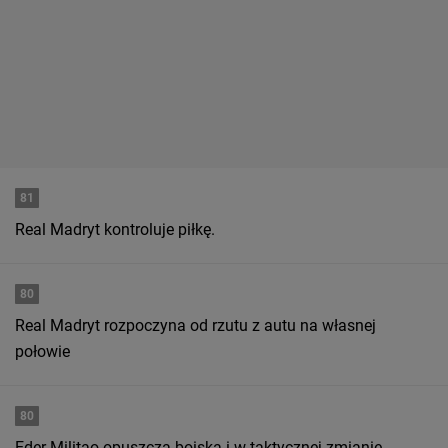
81
Real Madryt kontroluje piłkę.
80
Real Madryt rozpoczyna od rzutu z autu na własnej
połowie
80
Eder Militao opuszcza boiska i w taktycznej zmianie