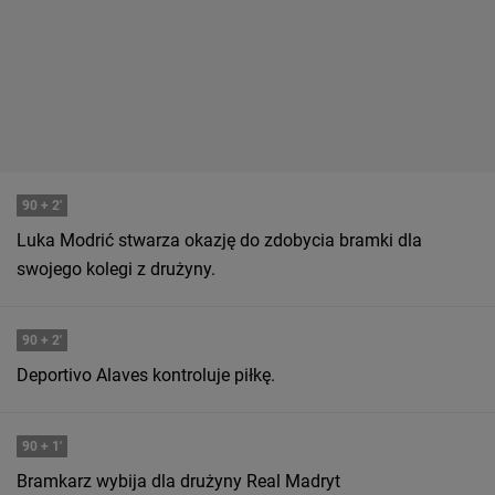
90
+ 2'
Luka Modrić stwarza okazję do zdobycia bramki dla
swojego kolegi z drużyny.
90
+ 2'
Deportivo Alaves kontroluje piłkę.
90
+ 1'
Bramkarz wybija dla drużyny Real Madryt