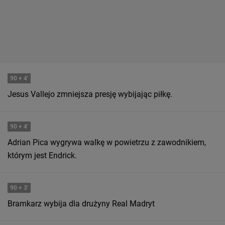
90
+ 4'
Jesus Vallejo zmniejsza presję wybijając piłkę.
90
+ 4'
Adrian Pica wygrywa walkę w powietrzu z zawodnikiem,
którym jest Endrick.
90
+ 3'
Bramkarz wybija dla drużyny Real Madryt