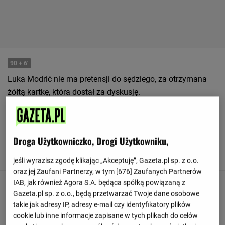
90
+ 6'
Luka Modrić nie ma pretensji do sędziego, za otrzymana
żółtą kartkę, która dostał za dyskusję.
90
+ 6'
Droga Użytkowniczko, Drogi Użytkowniku,
Ander Guevara strzela spoza pola karnego, ale nie niestety
niecelnie.
jeśli wyrazisz zgodę klikając „Akceptuję”, Gazeta.pl sp. z o.o.
oraz jej Zaufani Partnerzy, w tym [
676
] Zaufanych Partnerów
IAB, jak również Agora S.A. będąca spółką powiązaną z
90
+ 6'
Gazeta.pl sp. z o.o., będą przetwarzać Twoje dane osobowe
Kike Garcia wygrywa walkę w powietrzu z zawodnikiem,
takie jak adresy IP, adresy e-mail czy identyfikatory plików
którym jest Jesus Vallejo.
cookie lub inne informacje zapisane w tych plikach do celów