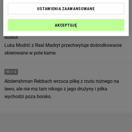
90
+ 5'
USTAWIENIA ZAAWANSOWANE
Antonio Sivera zmniejsza presję wybijając piłkę.
AKCEPTUJĘ
90
+ 4'
Luka Modrić z Real Madryt przechwytuje dośrodkowanie
skierowane w pole karne.
90
+ 4'
Abderrahman Rebbach wrzuca piłkę z rzutu rożnego na
lewo, ale nie ma tam nikogo z jego drużyny i piłka
wychodzi poza boisko.