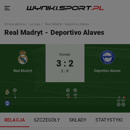
Strona główna
La Liga
Real Madryt - Deportivo Alaves
Real Madryt
-
Deportivo Alaves
Koniec
3
:
2
Real Madryt
Deportivo Alaves
2
:
0
1'
40'
48'
85'
86'
RELACJA
SZCZEGÓŁY
SKŁADY
STATYSTYKI