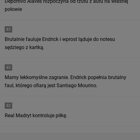
Deportivo Alaves rozpoczyna od rzutu z autu na własnej
połowie
83
Brutalnie fauluje Endrick i wprost ląduje do notesu
sędziego z kartką.
83
Mamy lekkomyślne zagranie. Endrick popełnia brutalny
faul, którego ofiarą jest Santiago Mourino.
82
Real Madryt kontroluje piłkę.