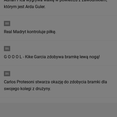
którym jest Arda Guler.
88
Real Madryt kontroluje piłkę.
86
G O O O L - Kike Garcia zdobywa bramkę lewą nogą!
86
Carlos Protesoni stwarza okazję do zdobycia bramki dla
swojego kolegi z drużyny.