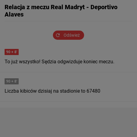
Relacja z meczu Real Madryt - Deportivo
Alaves
Odśwież
90
+ 8'
To już wszystko! Sędzia odgwizduje koniec meczu.
90
+ 8'
Liczba kibiców dzisiaj na stadionie to 67480