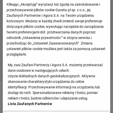
Klikając „Akceptuję” wyrażasz też zgodę na zainstalowanie i
przechowywanie plików cookie Gazeta.pl sp. z o.o., jej
Zaufanych Partnerów i Agora S.A. na Twoim urządzeniu
końcowym. Możesz w każdej chwili zmienić swoje preferencje
dotyczące plików cookie, wywołując narzędzie do zarządzania
twoimi preferencjami dot. przetwarzania danych poprzez
odnośnik „Ustawienia prywatności ” w stopce serwisu i
przechodząc do „Ustawień Zaawansowanych”. Zmiana
ustawień plików cookie możliwa jest także za pomocą ustawień
przeglądarki.
My, nasi Zaufani Partnerzy i Agora S.A. możemy przetwarzać
dane osobowe w następujących celach:
Użycie dokładnych danych geolokalizacyjnych. Aktywne
skanowanie charakterystyki urządzenia do celów
identyfikacji. Przechowywanie informacji na urządzeniu lub
90
+ 5'
dostęp do nich. Spersonalizowane reklamy i treści, pomiar
Mamy lekkomyślne zagranie. Tomas Conechny popełnia
reklam i treści, badnie odbiorców i ulepszanie usług.
brutalny faul, którego ofiarą jest Francisco Garcia.
Lista Zaufanych Partnerów