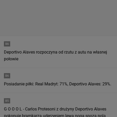
86
Deportivo Alaves rozpoczyna od rzutu z autu na własnej
połowie
86
Posiadanie piłki: Real Madryt: 71%, Deportivo Alaves: 29%.
85
G O O O L - Carlos Protesoni z drużyny Deportivo Alaves
pokonuje bramkarza uderzeniem lewą nogą spoza pola