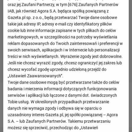
oraz jej Zaufani Partnerzy, w tym [
676
] Zaufanych Partnerów
IAB, jak również Agora S.A. będąca spółką powiązaną z
Gazeta.pl sp. z o.o., będą przetwarzać Twoje dane osobowe
takie jak adresy IP, adresy e-mail czy identyfikatory plików
cookie lub inne informacje zapisane w tych plikach do celów
marketingowych, w szczególności na potrzeby wyświetlania
reklam dopasowanych do Twoich zainteresowań i preferencji w
swoich serwisach, aplikacjach i w Internecie lub personalizacji
treści w nich wyświetlanych. Wyrażenie zgody jest dobrowolne.
Jeśli nie chcesz wyrazić zgody, chcesz ograniczyć jej zakres lub
chcesz wycofać zgodę uprzednio udzieloną przejdź do
„Ustawień Zaawansowanych”.
Twoje dane osobowe mogą być przetwarzane także do celów
badania i mierzenia informacji dotyczących funkcjonowania
Faulowany
serwisów i aplikacji lub łączone z danymi dot. świadczonych
Tobie usług. W określonych przypadkach przetwarzanie
danych nie wymaga zgody i odbywa się w oparciu o
uzasadniony interes Gazeta.pl, jej spółki powiązanej – Agora
2025/2026
S.A. – lub Zaufanych Partnerów. Takiemu przetwarzaniu
możesz się sprzeciwić, przechodząc do „Ustawień