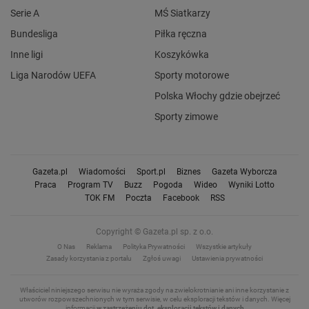
Serie A
MŚ Siatkarzy
Bundesliga
Piłka ręczna
Inne ligi
Koszykówka
Liga Narodów UEFA
Sporty motorowe
Polska Włochy gdzie obejrzeć
Sporty zimowe
Gazeta.pl
Wiadomości
Sport.pl
Biznes
Gazeta Wyborcza
Praca
Program TV
Buzz
Pogoda
Wideo
Wyniki Lotto
TOK FM
Poczta
Facebook
RSS
Copyright © Gazeta.pl sp. z o.o.
O Nas
Reklama
Polityka Prywatności
Wszystkie artykuły
Zasady korzystania z portalu
Zgłoś uwagi
Ustawienia prywatności
Właściciel niniejszego serwisu nie wyraża zgody na zwielokrotnianie ani inne korzystanie z
utworów rozpowszechnionych w tym serwisie, w celu eksploracji tekstów i danych.
Więcej
informacji
w zastrzeżeniu dot. eksploracji tekstów i danych