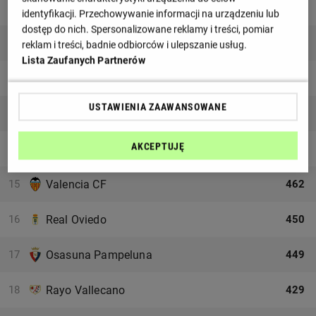
10
Celta Vigo
481
identyfikacji. Przechowywanie informacji na urządzeniu lub
dostęp do nich. Spersonalizowane reklamy i treści, pomiar
11
Real Sociedad
479
reklam i treści, badnie odbiorców i ulepszanie usług.
Lista Zaufanych Partnerów
12
Mallorca
477
USTAWIENIA ZAAWANSOWANE
13
FC Barcelona
465
AKCEPTUJĘ
13
Villarreal
465
15
Valencia CF
462
16
Real Oviedo
450
17
Osasuna Pampeluna
449
18
Rayo Vallecano
429