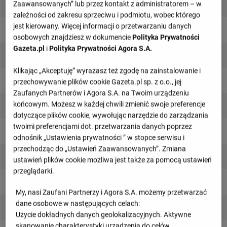
1
Elche
Zaawansowanych” lub przez kontakt z administratorem – w
579
zależności od zakresu sprzeciwu i podmiotu, wobec którego
jest kierowany. Więcej informacji o przetwarzaniu danych
2
Real Madryt
564
osobowych znajdziesz w dokumencie
Polityka Prywatności
Gazeta.pl
i
Polityka Prywatności Agora S.A.
3
Getafe
560
Klikając „Akceptuję” wyrażasz też zgodę na zainstalowanie i
4
Girona
552
przechowywanie plików cookie Gazeta.pl sp. z o.o., jej
Zaufanych Partnerów i Agora S.A. na Twoim urządzeniu
końcowym. Możesz w każdej chwili zmienić swoje preferencje
5
Deportivo Alaves
522
dotyczące plików cookie, wywołując narzędzie do zarządzania
twoimi preferencjami dot. przetwarzania danych poprzez
6
Sevilla FC
499
odnośnik „Ustawienia prywatności ” w stopce serwisu i
przechodząc do „Ustawień Zaawansowanych”. Zmiana
6
Real Betis
499
ustawień plików cookie możliwa jest także za pomocą ustawień
przeglądarki.
8
Levante
496
My, nasi Zaufani Partnerzy i Agora S.A. możemy przetwarzać
dane osobowe w następujących celach:
9
Espanyol
487
Użycie dokładnych danych geolokalizacyjnych. Aktywne
skanowanie charakterystyki urządzenia do celów