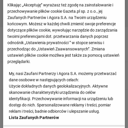
Klikając „Akceptuję” wyrażasz też zgodę na zainstalowanie i
przechowywanie plików cookie Gazeta.pl sp. z o.o., jej
Zaufanych Partnerów i Agora S.A. na Twoim urządzeniu
końcowym. Możesz w każdej chwili zmienić swoje preferencje
dotyczące plików cookie, wywołując narzędzie do zarządzania
90
+ 3'
twoimi preferencjami dot. przetwarzania danych poprzez
odnośnik „Ustawienia prywatności ” w stopce serwisu i
Jeszcze jedna interwencja Fabiańskiego na koniec meczu,
przechodząc do „Ustawień Zaawansowanych”. Zmiana
po strzale Granita Xhaki.
ustawień plików cookie możliwa jest także za pomocą ustawień
przeglądarki.
90
+ 2'
My, nasi Zaufani Partnerzy i Agora S.A. możemy przetwarzać
Trzy minuty doliczone do tego meczu.
dane osobowe w następujących celach:
Użycie dokładnych danych geolokalizacyjnych. Aktywne
skanowanie charakterystyki urządzenia do celów
90
+ 1'
identyfikacji. Przechowywanie informacji na urządzeniu lub
dostęp do nich. Spersonalizowane reklamy i treści, pomiar
Kolejny rzut rożny i kolejny gol dla Bayeru! Po
reklam i treści, badnie odbiorców i ulepszanie usług.
dośrodkowaniu Hofmanna do siatki trafia głową z kilku
Lista Zaufanych Partnerów
metrów Victor Boniface! Fabiański nie miał szans, 2:0 dla