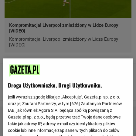
Kompromitacja! Liverpool zmiażdżony w Lidze Europy
[WIDEO]
Kompromitacja! Liverpool zmiażdżony w Lidze Europy
[WIDEO]
23:01
Wyniki pierwszych ćwierćfinałów Ligi Konferencji:
Droga Użytkowniczko, Drogi Użytkowniku,
Rewanże za tydzień.
jeśli wyrazisz zgodę klikając „Akceptuję”, Gazeta.pl sp. z o.o.
oraz jej Zaufani Partnerzy, w tym [
676
] Zaufanych Partnerów
IAB, jak również Agora S.A. będąca spółką powiązaną z
Gazeta.pl sp. z o.o., będą przetwarzać Twoje dane osobowe
takie jak adresy IP, adresy e-mail czy identyfikatory plików
cookie lub inne informacje zapisane w tych plikach do celów