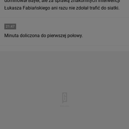
dominował Bayer, ale za sprawą znakomitych interwencji
Łukasza Fabiańskiego ani razu nie zdołał trafić do siatki.
21:47
Minuta doliczona do pierwszej połowy.