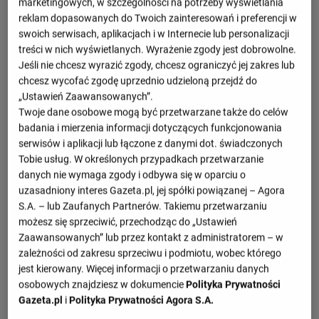
marketingowych, w szczególności na potrzeby wyświetlania
reklam dopasowanych do Twoich zainteresowań i preferencji w
swoich serwisach, aplikacjach i w Internecie lub personalizacji
treści w nich wyświetlanych. Wyrażenie zgody jest dobrowolne.
Jeśli nie chcesz wyrazić zgody, chcesz ograniczyć jej zakres lub
chcesz wycofać zgodę uprzednio udzieloną przejdź do
„Ustawień Zaawansowanych”.
Twoje dane osobowe mogą być przetwarzane także do celów
badania i mierzenia informacji dotyczących funkcjonowania
serwisów i aplikacji lub łączone z danymi dot. świadczonych
Tobie usług. W określonych przypadkach przetwarzanie
danych nie wymaga zgody i odbywa się w oparciu o
uzasadniony interes Gazeta.pl, jej spółki powiązanej – Agora
S.A. – lub Zaufanych Partnerów. Takiemu przetwarzaniu
możesz się sprzeciwić, przechodząc do „Ustawień
Zaawansowanych” lub przez kontakt z administratorem – w
zależności od zakresu sprzeciwu i podmiotu, wobec którego
jest kierowany. Więcej informacji o przetwarzaniu danych
osobowych znajdziesz w dokumencie
Polityka Prywatności
Gazeta.pl
i
Polityka Prywatności Agora S.A.