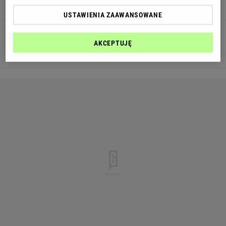
Bayeru Leverkusen.
USTAWIENIA ZAAWANSOWANE
90
AKCEPTUJĘ
GOOOOOOOOOOOOOOOOOOL!!! Victor Boniface na 2:0!