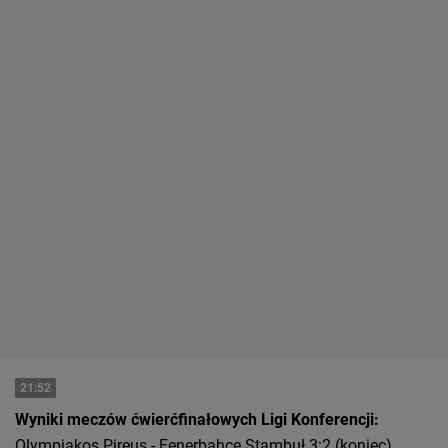
21:52
Wyniki meczów ćwierćfinałowych Ligi Konferencji:
Olympiakos Pireus - Fenerbahce Stambuł 3:2 (koniec)