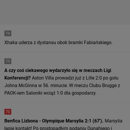
74
Xhaka uderza z dystansu obok bramki Fabiańskiego.
73
A czy coś ciekawego wydarzyło się w meczach Ligi
Konferencji?
Aston Villa prowadzi już z Lille 2:0 po golu
Johna McGinna w 56. minucie. W meczu Clubu Brugge z
PAOK-iem Saloniki wciąż 1:0 dla gospodarzy.
72
Benfica Lizbona - Olympique Marsylia 2:1 (67').
Marsylia
łapie kontakt! Po prostopadłym podaniu Ounahiego i