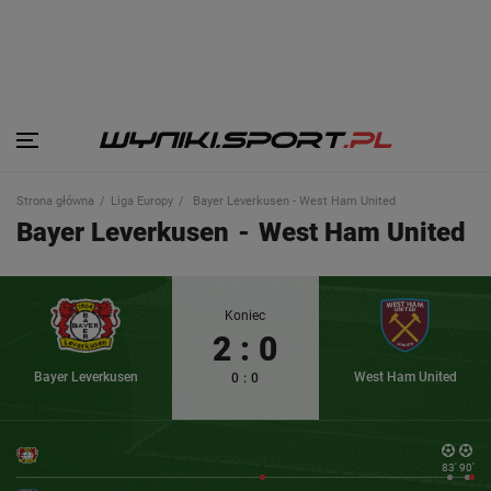
Strona główna
Liga Europy
Bayer Leverkusen - West Ham United
Bayer Leverkusen
-
West Ham United
Koniec
2
:
0
Bayer Leverkusen
West Ham United
0
:
0
83'
90'