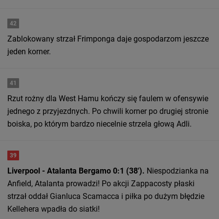
42
Zablokowany strzał Frimponga daje gospodarzom jeszcze
jeden korner.
41
Rzut rożny dla West Hamu kończy się faulem w ofensywie
jednego z przyjezdnych. Po chwili korner po drugiej stronie
boiska, po którym bardzo niecelnie strzela głową Adli.
39
Liverpool - Atalanta Bergamo 0:1 (38').
Niespodzianka na
Anfield, Atalanta prowadzi! Po akcji Zappacosty płaski
strzał oddał Gianluca Scamacca i piłka po dużym błędzie
Kellehera wpadła do siatki!