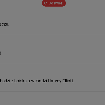
Odśwież
eczu.
ę
odzi z boiska a wchodzi Harvey Elliott.