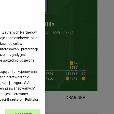
Aston Villa
6
] Zaufanych Partnerów
Emiliano Buendia (61') , John McGinn (79')
woje dane osobowe takie
likach do celów
teresowań i preferencji
ażenie zgody jest
dę uprzednio udzieloną
71'
71'
75'
85'
86'
yczących funkcjonowania
71'
71'
77'
79'
85'
86'
86'
90'
kach przetwarzanie
ązanej – Agora S.A. –
awień Zaawansowanych”
go jest kierowany.
TABELA
DRABINKA
ości Gazeta.pl
i
Polityka