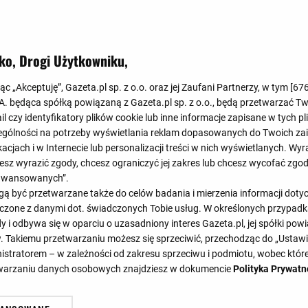
Koniec
0
:
2
ko, Drogi Użytkowniku,
0
:
0
jąc „Akceptuję”, Gazeta.pl sp. z o.o. oraz jej Zaufani Partnerzy, w tym [
67
.A. będąca spółką powiązaną z Gazeta.pl sp. z o.o., będą przetwarzać T
ail czy identyfikatory plików cookie lub inne informacje zapisane w tych p
gólności na potrzeby wyświetlania reklam dopasowanych do Twoich zain
acjach i w Internecie lub personalizacji treści w nich wyświetlanych. Wyr
cesz wyrazić zgody, chcesz ograniczyć jej zakres lub chcesz wycofać zgo
aawansowanych”.
46'
49'
 być przetwarzane także do celów badania i mierzenia informacji dot
61'
 łączone z danymi dot. świadczonych Tobie usług. W określonych przypad
i odbywa się w oparciu o uzasadniony interes Gazeta.pl, jej spółki powi
. Takiemu przetwarzaniu możesz się sprzeciwić, przechodząc do „Ust
nistratorem – w zależności od zakresu sprzeciwu i podmiotu, wobec które
SKŁADY
STATYSTYKI
TERMINARZ
etwarzaniu danych osobowych znajdziesz w dokumencie
Polityka Prywatn