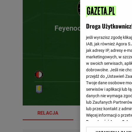
Droga Użytkownicz
Feyenoord Rotterdam
jeśli wyrazisz zgodę klika
IAB, jak również Agora S
jak adresy IP, adresy e-m
marketingowych, w szcze
w swoich serwisach, aplik
dobrowolne. Jeśli nie ch
przejdź do „Ustawień Z
13'
Twoje dane osobowe mogą
serwisów i aplikacji lub
danych nie wymaga zgody 
lub Zaufanych Partnerów
lub przez kontakt z admi
RELACJA
SZCZEGÓŁY
Więcej informacji o prz
Prywatności Agora S.A.