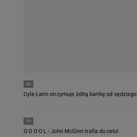
85
Cyle Larin otrzymuje żółtą kartkę od sędziego
79
G O O O L - John McGinn trafia do celu!