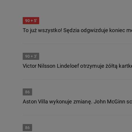
90
+ 5'
To już wszystko! Sędzia odgwizduje koniec m
90
+ 3'
Victor Nilsson Lindeloef otrzymuje żółtą kartk
86
Aston Villa wykonuje zmianę. John McGinn sch
86