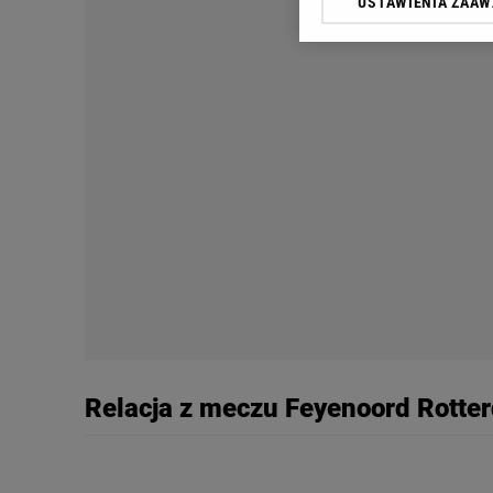
USTAWIENIA ZAA
Klikając „Akceptuję” wyra
Zaufanych Partnerów i A
dotyczące plików cookie,
odnośnik „Ustawienia pr
plików cookie możliwa je
My, nasi Zaufani Partne
Użycie dokładnych danych
Przechowywanie informacji
badnie odbiorców i uleps
Relacja z meczu Feyenoord Rotter