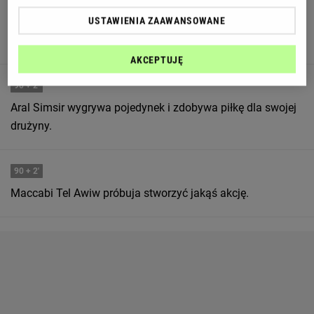
90
+ 2'
USTAWIENIA ZAAWANSOWANE
Martin Erlić zmniejsza presję wybijając piłkę.
AKCEPTUJĘ
90
+ 2'
Aral Simsir wygrywa pojedynek i zdobywa piłkę dla swojej
drużyny.
90
+ 2'
Maccabi Tel Awiw próbuja stworzyć jakąś akcję.