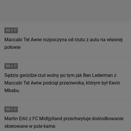
90
+ 1'
Maccabi Tel Awiw rozpoczyna od rzutu z autu na własnej
połowie
90
+ 1'
Sędzia gwiżdże rzut wolny po tym jak Ben Lederman z
Maccabi Tel Awiw podciął przeciwnika, którym był Kevin
Mbabu.
90
+ 1'
Martin Erlić z FC Midtjylland przechwytuje dośrodkowanie
skierowane w pole karne.