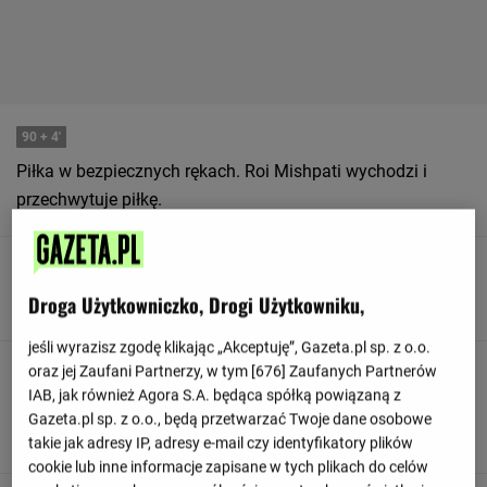
90
+ 4'
Piłka w bezpiecznych rękach. Roi Mishpati wychodzi i
przechwytuje piłkę.
90
+ 3'
Droga Użytkowniczko, Drogi Użytkowniku,
Bramkarz wybija dla drużyny FC Midtjylland
jeśli wyrazisz zgodę klikając „Akceptuję”, Gazeta.pl sp. z o.o.
oraz jej Zaufani Partnerzy, w tym [
676
] Zaufanych Partnerów
90
+ 3'
IAB, jak również Agora S.A. będąca spółką powiązaną z
Ido Shahar strzela spoza pola karnego, ale nie niestety
Gazeta.pl sp. z o.o., będą przetwarzać Twoje dane osobowe
niecelnie.
takie jak adresy IP, adresy e-mail czy identyfikatory plików
cookie lub inne informacje zapisane w tych plikach do celów