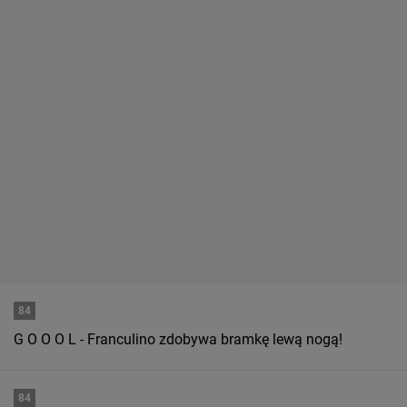
84
G O O O L - Franculino zdobywa bramkę lewą nogą!
84