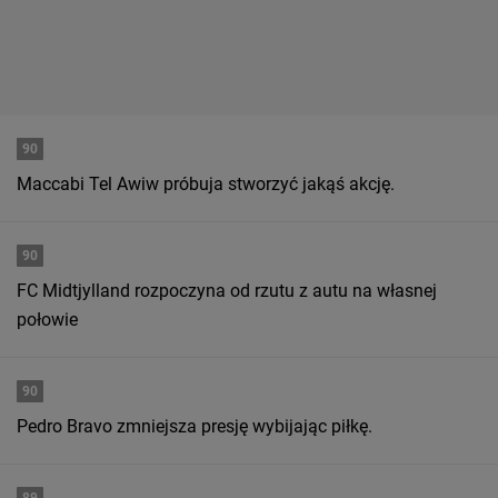
90
Maccabi Tel Awiw próbuja stworzyć jakąś akcję.
90
FC Midtjylland rozpoczyna od rzutu z autu na własnej
połowie
90
Pedro Bravo zmniejsza presję wybijając piłkę.