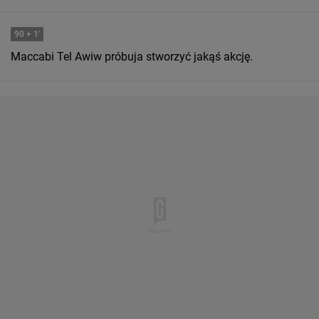
90
+ 1'
Maccabi Tel Awiw próbuja stworzyć jakąś akcję.