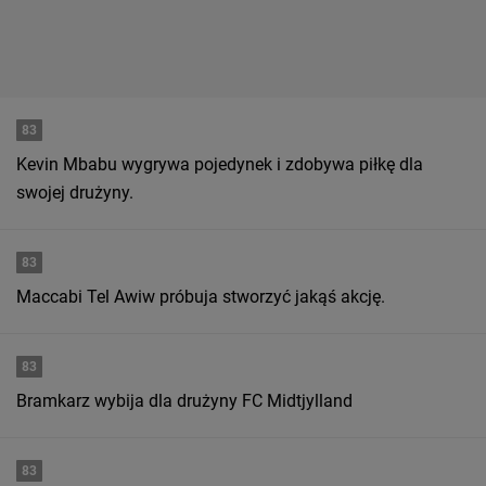
83
Kevin Mbabu wygrywa pojedynek i zdobywa piłkę dla
swojej drużyny.
83
Maccabi Tel Awiw próbuja stworzyć jakąś akcję.
83
Bramkarz wybija dla drużyny FC Midtjylland
83