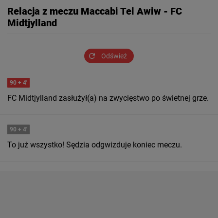
Relacja z meczu Maccabi Tel Awiw - FC
Midtjylland
Odśwież
90
+ 4'
FC Midtjylland zasłużył(a) na zwycięstwo po świetnej grze.
90
+ 4'
To już wszystko! Sędzia odgwizduje koniec meczu.