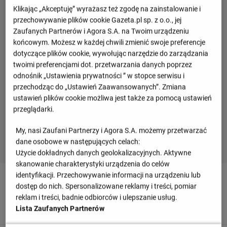
Klikając „Akceptuję” wyrażasz też zgodę na zainstalowanie i
przechowywanie plików cookie Gazeta.pl sp. z o.o., jej
Zaufanych Partnerów i Agora S.A. na Twoim urządzeniu
końcowym. Możesz w każdej chwili zmienić swoje preferencje
dotyczące plików cookie, wywołując narzędzie do zarządzania
twoimi preferencjami dot. przetwarzania danych poprzez
odnośnik „Ustawienia prywatności ” w stopce serwisu i
przechodząc do „Ustawień Zaawansowanych”. Zmiana
ustawień plików cookie możliwa jest także za pomocą ustawień
przeglądarki.
My, nasi Zaufani Partnerzy i Agora S.A. możemy przetwarzać
dane osobowe w następujących celach:
Użycie dokładnych danych geolokalizacyjnych. Aktywne
skanowanie charakterystyki urządzenia do celów
identyfikacji. Przechowywanie informacji na urządzeniu lub
90
+ 2'
dostęp do nich. Spersonalizowane reklamy i treści, pomiar
Mamy lekkomyślne zagranie. Han-Beom Lee popełnia
reklam i treści, badnie odbiorców i ulepszanie usług.
brutalny faul, którego ofiarą jest Ben Lederman.
Lista Zaufanych Partnerów