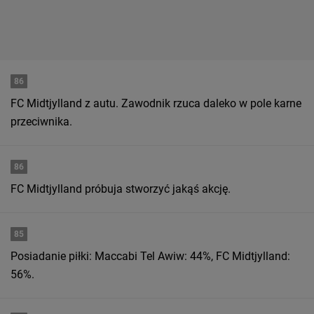
86
FC Midtjylland z autu. Zawodnik rzuca daleko w pole karne
przeciwnika.
86
FC Midtjylland próbuja stworzyć jakąś akcję.
85
Posiadanie piłki: Maccabi Tel Awiw: 44%, FC Midtjylland:
56%.