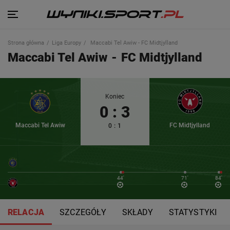
Strona główna
Liga Europy
Maccabi Tel Awiw - FC Midtjylland
Maccabi Tel Awiw
-
FC Midtjylland
Koniec
0
:
3
Maccabi Tel Awiw
FC Midtjylland
0
:
1
44'
71'
84'
RELACJA
SZCZEGÓŁY
SKŁADY
STATYSTYKI