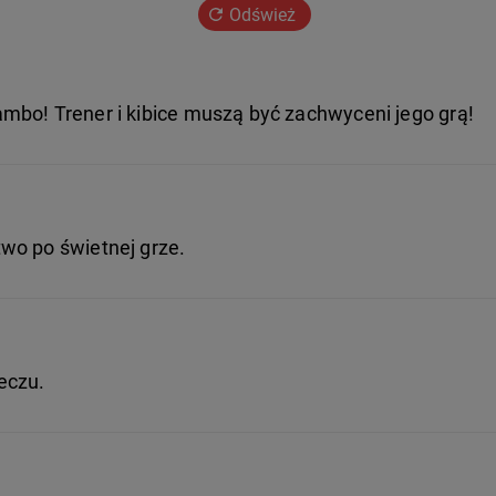
Odśwież
mbo! Trener i kibice muszą być zachwyceni jego grą!
wo po świetnej grze.
eczu.