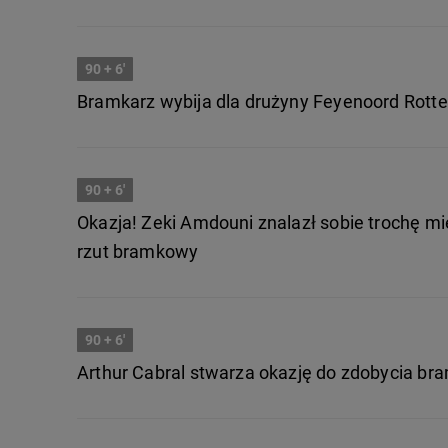
90
+ 6'
Bramkarz wybija dla drużyny Feyenoord Rott
90
+ 6'
Okazja! Zeki Amdouni znalazł sobie trochę mi
rzut bramkowy
90
+ 6'
Arthur Cabral stwarza okazję do zdobycia bra