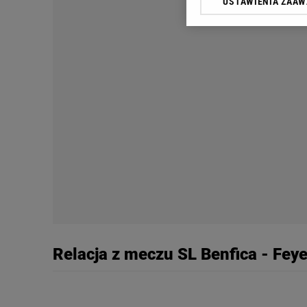
USTAWIENIA ZAA
Klikając „Akceptuję” wyra
Zaufanych Partnerów i A
dotyczące plików cookie,
odnośnik „Ustawienia pr
plików cookie możliwa je
My, nasi Zaufani Partne
Użycie dokładnych danych
Przechowywanie informacji
badnie odbiorców i uleps
Relacja z meczu SL Benfica - Fey