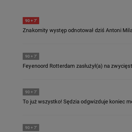
90
+ 7'
Znakomity występ odnotował dziś Antoni Mila
90
+ 7'
Feyenoord Rotterdam zasłużył(a) na zwycięst
90
+ 7'
To już wszystko! Sędzia odgwizduje koniec m
90
+ 7'