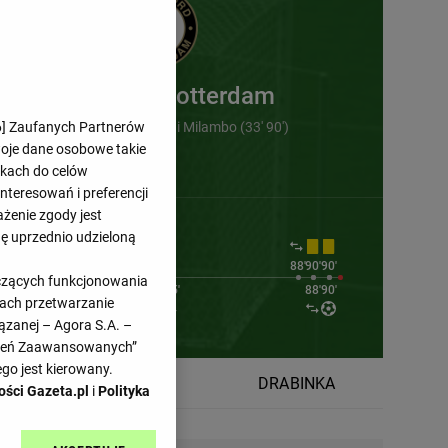
Feyenoord Rotterdam
6
] Zaufanych Partnerów
Ayase Ueda (12') , Antoni Milambo (33' 90')
woje dane osobowe takie
likach do celów
teresowań i preferencji
ażenie zgody jest
dę uprzednio udzieloną
65'
65'
66'
72'
72'
88'
90'
90'
yczących funkcjonowania
75'
75'
88'
90'
kach przetwarzanie
ązanej – Agora S.A. –
awień Zaawansowanych”
go jest kierowany.
TABELA
DRABINKA
ości Gazeta.pl
i
Polityka