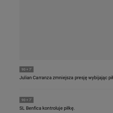
90
+ 7'
Julian Carranza zmniejsza presję wybijając pi
90
+ 7'
SL Benfica kontroluje piłkę.