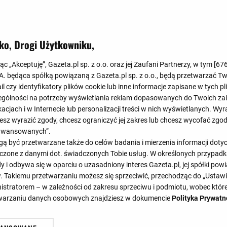
Koniec
1
:
3
ko, Drogi Użytkowniku,
0
:
2
jąc „Akceptuję”, Gazeta.pl sp. z o.o. oraz jej Zaufani Partnerzy, w tym [
67
.A. będąca spółką powiązaną z Gazeta.pl sp. z o.o., będą przetwarzać T
ail czy identyfikatory plików cookie lub inne informacje zapisane w tych p
gólności na potrzeby wyświetlania reklam dopasowanych do Twoich zain
acjach i w Internecie lub personalizacji treści w nich wyświetlanych. Wyr
cesz wyrazić zgody, chcesz ograniczyć jej zakres lub chcesz wycofać zgo
aawansowanych”.
 być przetwarzane także do celów badania i mierzenia informacji dot
33'
39'
59'
 łączone z danymi dot. świadczonych Tobie usług. W określonych przypad
i odbywa się w oparciu o uzasadniony interes Gazeta.pl, jej spółki powi
. Takiemu przetwarzaniu możesz się sprzeciwić, przechodząc do „Ust
nistratorem – w zależności od zakresu sprzeciwu i podmiotu, wobec które
SKŁADY
STATYSTYKI
TERMINARZ
etwarzaniu danych osobowych znajdziesz w dokumencie
Polityka Prywatn