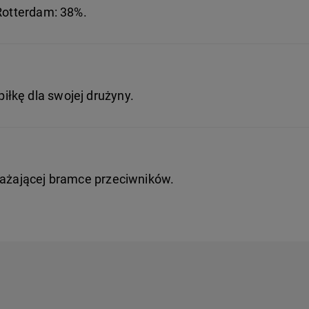
 Rotterdam: 38%.
łkę dla swojej drużyny.
rażającej bramce przeciwników.