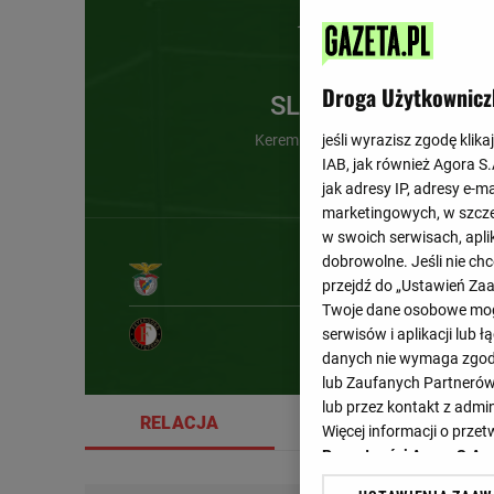
Droga Użytkownicz
SL Benfica
Kerem Akturkoglu (66')
jeśli wyrazisz zgodę klika
IAB, jak również Agora S
jak adresy IP, adresy e-m
marketingowych, w szcze
w swoich serwisach, aplik
dobrowolne. Jeśli nie ch
przejdź do „Ustawień Z
Twoje dane osobowe mogą
12'
serwisów i aplikacji lub
danych nie wymaga zgody 
lub Zaufanych Partnerów
lub przez kontakt z admi
RELACJA
SZCZEGÓŁY
Więcej informacji o prz
Prywatności Agora S.A.