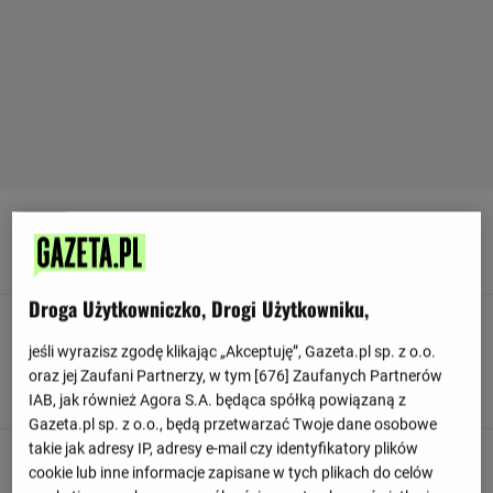
90
+ 7'
Posiadanie piłki: Lille: 54%, Olympique Lyon: 46%.
Droga Użytkowniczko, Drogi Użytkowniku,
90
+ 6'
jeśli wyrazisz zgodę klikając „Akceptuję”, Gazeta.pl sp. z o.o.
Nabil Bentaleb strzela spoza pola karnego, ale nie niestety
oraz jej Zaufani Partnerzy, w tym [
676
] Zaufanych Partnerów
niecelnie.
IAB, jak również Agora S.A. będąca spółką powiązaną z
Gazeta.pl sp. z o.o., będą przetwarzać Twoje dane osobowe
takie jak adresy IP, adresy e-mail czy identyfikatory plików
90
+ 6'
cookie lub inne informacje zapisane w tych plikach do celów