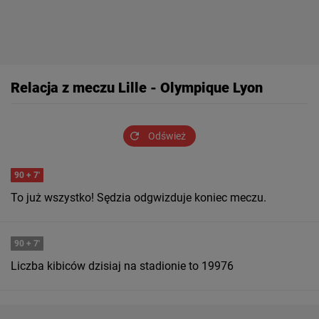
Relacja z meczu Lille - Olympique Lyon
Odśwież
90
+ 7'
To już wszystko! Sędzia odgwizduje koniec meczu.
90
+ 7'
Liczba kibiców dzisiaj na stadionie to 19976