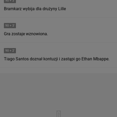
90
+ 3'
Bramkarz wybija dla drużyny Lille
90
+ 3'
Gra zostaje wznowiona.
90
+ 2'
Tiago Santos doznał kontuzji i zastąpi go Ethan Mbappe.