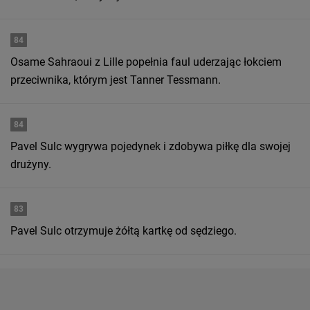
84
Osame Sahraoui z Lille popełnia faul uderzając łokciem
przeciwnika, którym jest Tanner Tessmann.
84
Pavel Sulc wygrywa pojedynek i zdobywa piłkę dla swojej
drużyny.
83
Pavel Sulc otrzymuje żółtą kartkę od sędziego.