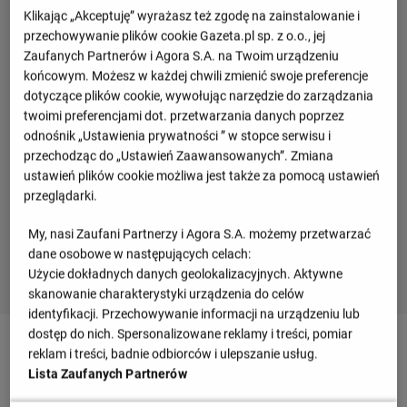
Klikając „Akceptuję” wyrażasz też zgodę na zainstalowanie i
przechowywanie plików cookie Gazeta.pl sp. z o.o., jej
Zaufanych Partnerów i Agora S.A. na Twoim urządzeniu
końcowym. Możesz w każdej chwili zmienić swoje preferencje
dotyczące plików cookie, wywołując narzędzie do zarządzania
twoimi preferencjami dot. przetwarzania danych poprzez
odnośnik „Ustawienia prywatności ” w stopce serwisu i
przechodząc do „Ustawień Zaawansowanych”. Zmiana
ustawień plików cookie możliwa jest także za pomocą ustawień
przeglądarki.
My, nasi Zaufani Partnerzy i Agora S.A. możemy przetwarzać
dane osobowe w następujących celach:
Użycie dokładnych danych geolokalizacyjnych. Aktywne
skanowanie charakterystyki urządzenia do celów
identyfikacji. Przechowywanie informacji na urządzeniu lub
dostęp do nich. Spersonalizowane reklamy i treści, pomiar
90
+ 6'
reklam i treści, badnie odbiorców i ulepszanie usług.
Krosowe podanie, które wykonał Matias Fernandez-Pardo z
Lista Zaufanych Partnerów
Lille udanie dotarło w pole karne do kolegi z drużyny.