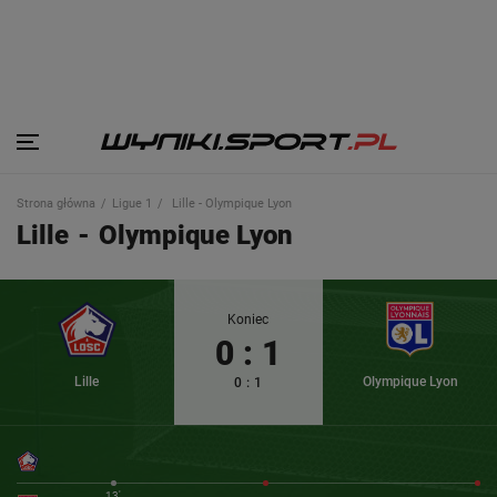
Strona główna
Ligue 1
Lille - Olympique Lyon
Lille
-
Olympique Lyon
Koniec
0
:
1
Lille
Olympique Lyon
0
:
1
13'