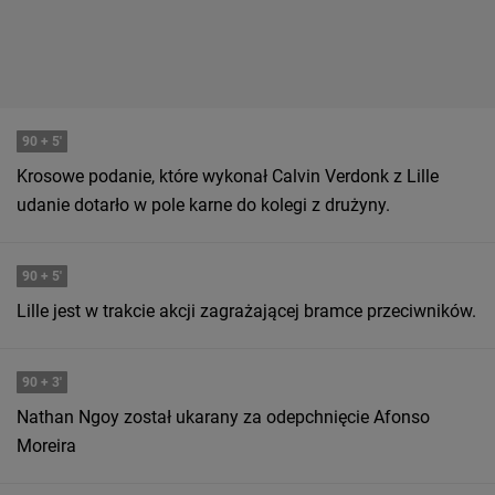
90
+ 5'
Krosowe podanie, które wykonał Calvin Verdonk z Lille
udanie dotarło w pole karne do kolegi z drużyny.
90
+ 5'
Lille jest w trakcie akcji zagrażającej bramce przeciwników.
90
+ 3'
Nathan Ngoy został ukarany za odepchnięcie Afonso
Moreira