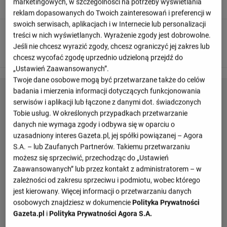
Clinton Mata skutecznie blokuje strzał.
marketingowych, w szczególności na potrzeby wyświetlania
reklam dopasowanych do Twoich zainteresowań i preferencji w
swoich serwisach, aplikacjach i w Internecie lub personalizacji
90
+ 6'
treści w nich wyświetlanych. Wyrażenie zgody jest dobrowolne.
Jeśli nie chcesz wyrazić zgody, chcesz ograniczyć jej zakres lub
Nathan Ngoy strzela, ale jest zablokowany.
chcesz wycofać zgodę uprzednio udzieloną przejdź do
„Ustawień Zaawansowanych”.
Twoje dane osobowe mogą być przetwarzane także do celów
badania i mierzenia informacji dotyczących funkcjonowania
serwisów i aplikacji lub łączone z danymi dot. świadczonych
Tobie usług. W określonych przypadkach przetwarzanie
danych nie wymaga zgody i odbywa się w oparciu o
uzasadniony interes Gazeta.pl, jej spółki powiązanej – Agora
S.A. – lub Zaufanych Partnerów. Takiemu przetwarzaniu
możesz się sprzeciwić, przechodząc do „Ustawień
Zaawansowanych” lub przez kontakt z administratorem – w
zależności od zakresu sprzeciwu i podmiotu, wobec którego
jest kierowany. Więcej informacji o przetwarzaniu danych
osobowych znajdziesz w dokumencie
Polityka Prywatności
Gazeta.pl
i
Polityka Prywatności Agora S.A.