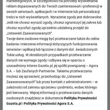
marketingowych, w szczególności na potrzeby wyświetlania
lewej strony.
reklam dopasowanych do Twoich zainteresowań i preferencji w
swoich serwisach, aplikacjach i w Internecie lub personalizacji
treści w nich wyświetlanych. Wyrażenie zgody jest dobrowolne.
90
+ 4'
Jeśli nie chcesz wyrazić zgody, chcesz ograniczyć jej zakres lub
chcesz wycofać zgodę uprzednio udzieloną przejdź do
Thilo Kehrer usuwa zagrożenie, ale jest zmuszony do
„Ustawień Zaawansowanych”.
wybicia piłki na róg...
Twoje dane osobowe mogą być przetwarzane także do celów
badania i mierzenia informacji dotyczących funkcjonowania
serwisów i aplikacji lub łączone z danymi dot. świadczonych
90
+ 4'
Tobie usług. W określonych przypadkach przetwarzanie
Piłkę w pole karne podaje Dimitri Payet z Olympique
danych nie wymaga zgody i odbywa się w oparciu o
Marsylia ...
uzasadniony interes Gazeta.pl, jej spółki powiązanej – Agora
S.A. – lub Zaufanych Partnerów. Takiemu przetwarzaniu
możesz się sprzeciwić, przechodząc do „Ustawień
Zaawansowanych” lub przez kontakt z administratorem – w
zależności od zakresu sprzeciwu i podmiotu, wobec którego
jest kierowany. Więcej informacji o przetwarzaniu danych
osobowych znajdziesz w dokumencie
Polityka Prywatności
Gazeta.pl
i
Polityka Prywatności Agora S.A.