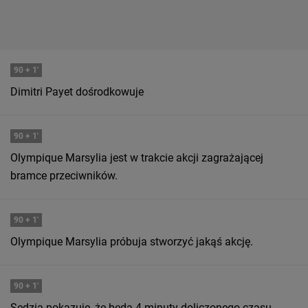
90
+ 1'
Dimitri Payet dośrodkowuje
90
+ 1'
Olympique Marsylia jest w trakcie akcji zagrażającej
bramce przeciwników.
90
+ 1'
Olympique Marsylia próbuja stworzyć jakąś akcję.
90
+ 1'
Sędzia pokazuje, że będą 4 minuty doliczonego czasu.