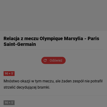
Relacja z meczu Olympique Marsylia - Paris
Saint-Germain
Odśwież
90
+ 5'
Mnóstwo okazji w tym meczu, ale żaden zespół nie potrafił
strzelić decydującej bramki.
90
+ 5'