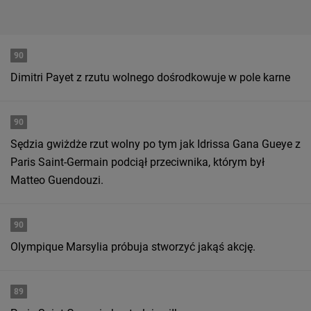
90
Dimitri Payet z rzutu wolnego dośrodkowuje w pole karne
90
Sędzia gwiżdże rzut wolny po tym jak Idrissa Gana Gueye z
Paris Saint-Germain podciął przeciwnika, którym był
Matteo Guendouzi.
90
Olympique Marsylia próbuja stworzyć jakąś akcję.
89