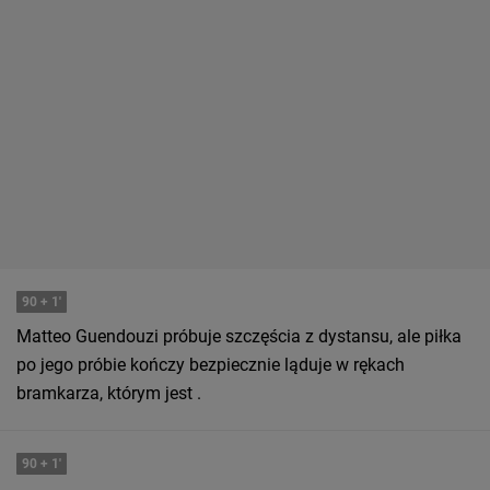
90
+ 1'
Matteo Guendouzi próbuje szczęścia z dystansu, ale piłka
po jego próbie kończy bezpiecznie ląduje w rękach
bramkarza, którym jest .
90
+ 1'