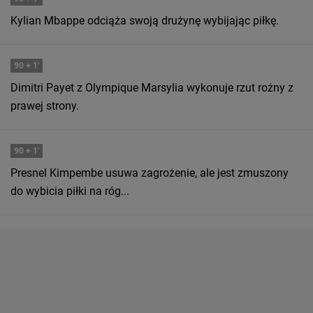
Kylian Mbappe odciąża swoją drużynę wybijając piłkę.
90
+ 1'
Dimitri Payet z Olympique Marsylia wykonuje rzut rożny z
prawej strony.
90
+ 1'
Presnel Kimpembe usuwa zagrożenie, ale jest zmuszony
do wybicia piłki na róg...