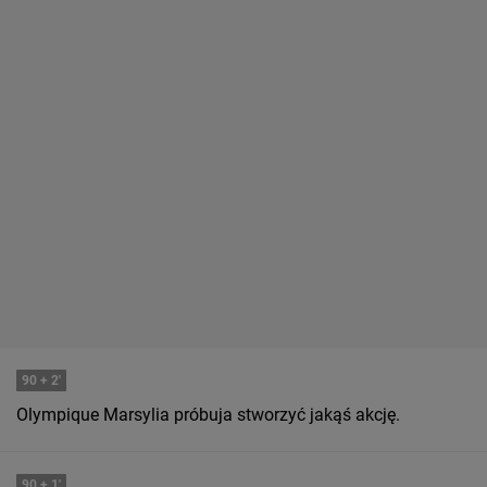
90
+ 2'
Olympique Marsylia próbuja stworzyć jakąś akcję.
90
+ 1'