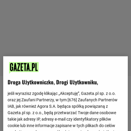
Droga Użytkowniczko, Drogi Użytkowniku,
90
+ 5'
jeśli wyrazisz zgodę klikając „Akceptuję”, Gazeta.pl sp. z o.o.
William Saliba z Olympique Marsylia główkuje, jednak jest
oraz jej Zaufani Partnerzy, w tym [
676
] Zaufanych Partnerów
to próżny wysiłek, daleko od bramki.
IAB, jak również Agora S.A. będąca spółką powiązaną z
Gazeta.pl sp. z o.o., będą przetwarzać Twoje dane osobowe
takie jak adresy IP, adresy e-mail czy identyfikatory plików
90
+ 4'
cookie lub inne informacje zapisane w tych plikach do celów
Dimitri Payet z Olympique Marsylia wykonuje rzut rożny z