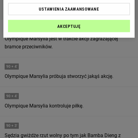
USTAWIENIA ZAAWANSOWANE
AKCEPTUJĘ
90
+ 4'
Olympique Marsylia jest w trakcie akcji zagrażającej
bramce przeciwników.
90
+ 4'
Olympique Marsylia próbuja stworzyć jakąś akcję.
90
+ 4'
Olympique Marsylia kontroluje piłkę.
90
+ 3'
Sędzia gwiżdże rzut wolny po tym jak Bamba Dieng z