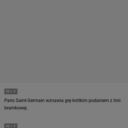
90
+ 3'
Paris Saint-Germain wznawia grę krótkim podaniem z linii
bramkowej.
90
+ 3'