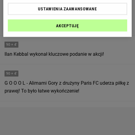
90
+ 4'
USTAWIENIA ZAAWANSOWANE
Drużynie Paris FC udało się strzelić decydującego gola w
końcowych minutach meczu!
AKCEPTUJĘ
90
+ 4'
Ilan Kebbal wykonał kluczowe podanie w akcji!
90
+ 4'
G O O O L - Alimami Gory z drużyny Paris FC uderza piłkę z
prawej! To było łatwe wykończenie!