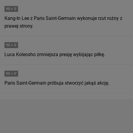
90
+ 3'
Kang-In Lee z Paris Saint-Germain wykonuje rzut rożny z
prawej strony.
90
+ 3'
Luca Koleosho zmniejsza presję wybijając piłkę.
90
+ 2'
Paris Saint-Germain próbuja stworzyć jakąś akcję.