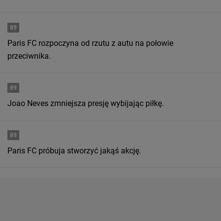
89
Paris FC rozpoczyna od rzutu z autu na połowie
przeciwnika.
89
Joao Neves zmniejsza presję wybijając piłkę.
89
Paris FC próbuja stworzyć jakąś akcję.