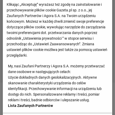
Klikając „Akceptuję” wyrażasz też zgodę na zainstalowanie i
przechowywanie plików cookie Gazeta.pl sp. z o.o., jej
Zaufanych Partnerów i Agora S.A. na Twoim urządzeniu
końcowym. Możesz w każdej chwili zmienić swoje preferencje
dotyczące plików cookie, wywołując narzędzie do zarządzania
twoimi preferencjami dot. przetwarzania danych poprzez
odnośnik „Ustawienia prywatności ” w stopce serwisu i
przechodząc do „Ustawień Zaawansowanych”. Zmiana
ustawień plików cookie możliwa jest także za pomocą ustawień
przeglądarki.
My, nasi Zaufani Partnerzy i Agora S.A. możemy przetwarzać
dane osobowe w następujących celach:
Użycie dokładnych danych geolokalizacyjnych. Aktywne
skanowanie charakterystyki urządzenia do celów
identyfikacji. Przechowywanie informacji na urządzeniu lub
90
+ 5'
dostęp do nich. Spersonalizowane reklamy i treści, pomiar
Po ściągnięciu koszulki sędzia jest zmuszony pokazać
reklam i treści, badnie odbiorców i ulepszanie usług.
żółta kartkę, otrzymuje ją Alimami Gory.
Lista Zaufanych Partnerów