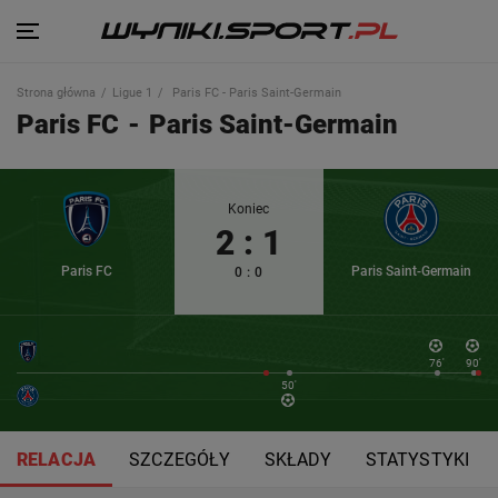
Strona główna
Ligue 1
Paris FC - Paris Saint-Germain
Paris FC
-
Paris Saint-Germain
Koniec
2
:
1
Paris FC
Paris Saint-Germain
0
:
0
76'
90'
50'
RELACJA
SZCZEGÓŁY
SKŁADY
STATYSTYKI