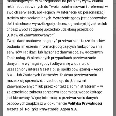
marketingowych, w szczególności na potrzeby wyświetlania
reklam dopasowanych do Twoich zainteresowań i preferencji w
90
+ 5'
swoich serwisach, aplikacjach i w Internecie lub personalizacji
treści w nich wyświetlanych. Wyrażenie zgody jest dobrowolne.
Posiadanie piłki: Paris FC: 37%, Paris Saint-Germain: 63%.
Jeśli nie chcesz wyrazić zgody, chcesz ograniczyć jej zakres lub
chcesz wycofać zgodę uprzednio udzieloną przejdź do
„Ustawień Zaawansowanych”.
Twoje dane osobowe mogą być przetwarzane także do celów
badania i mierzenia informacji dotyczących funkcjonowania
serwisów i aplikacji lub łączone z danymi dot. świadczonych
Tobie usług. W określonych przypadkach przetwarzanie
danych nie wymaga zgody i odbywa się w oparciu o
uzasadniony interes Gazeta.pl, jej spółki powiązanej – Agora
S.A. – lub Zaufanych Partnerów. Takiemu przetwarzaniu
możesz się sprzeciwić, przechodząc do „Ustawień
Zaawansowanych” lub przez kontakt z administratorem – w
zależności od zakresu sprzeciwu i podmiotu, wobec którego
jest kierowany. Więcej informacji o przetwarzaniu danych
osobowych znajdziesz w dokumencie
Polityka Prywatności
Gazeta.pl
i
Polityka Prywatności Agora S.A.