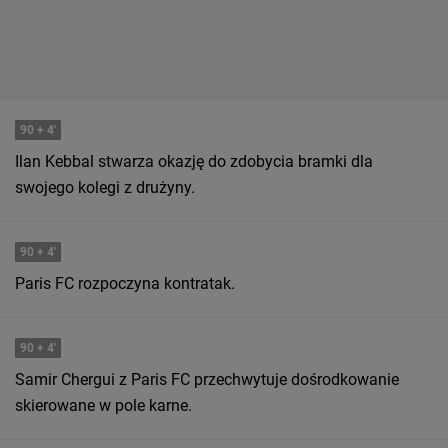
90
+ 4'
Ilan Kebbal stwarza okazję do zdobycia bramki dla
swojego kolegi z drużyny.
90
+ 4'
Paris FC rozpoczyna kontratak.
90
+ 4'
Samir Chergui z Paris FC przechwytuje dośrodkowanie
skierowane w pole karne.