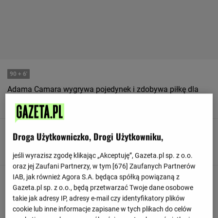
90
+ 6'
Adama Camara wygrywa pojedynek i zdobywa piłkę dla
swojej drużyny.
90
+ 5'
Droga Użytkowniczko, Drogi Użytkowniku,
Paris Saint-Germain kontroluje piłkę.
jeśli wyrazisz zgodę klikając „Akceptuję”, Gazeta.pl sp. z o.o.
oraz jej Zaufani Partnerzy, w tym [
676
] Zaufanych Partnerów
IAB, jak również Agora S.A. będąca spółką powiązaną z
90
+ 5'
Gazeta.pl sp. z o.o., będą przetwarzać Twoje dane osobowe
Paris Saint-Germain rozpoczyna od rzutu z autu na własnej
takie jak adresy IP, adresy e-mail czy identyfikatory plików
połowie
cookie lub inne informacje zapisane w tych plikach do celów