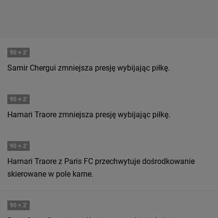
90
+ 2'
Samir Chergui zmniejsza presję wybijając piłkę.
90
+ 2'
Hamari Traore zmniejsza presję wybijając piłkę.
90
+ 2'
Hamari Traore z Paris FC przechwytuje dośrodkowanie
skierowane w pole karne.
90
+ 2'