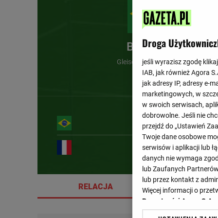
Droga Użytkownicz
Brazylia
Gleison Bremer (78')
jeśli wyrazisz zgodę klika
IAB, jak również Agora S
jak adresy IP, adresy e-m
marketingowych, w szcze
w swoich serwisach, aplik
dobrowolne. Jeśli nie ch
przejdź do „Ustawień Z
Twoje dane osobowe mogą
serwisów i aplikacji lub
danych nie wymaga zgody 
lub Zaufanych Partnerów
lub przez kontakt z admi
RELACJA
SZCZE
Więcej informacji o prz
Prywatności Agora S.A.