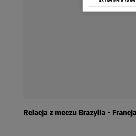
USTAWIENIA ZAA
Klikając „Akceptuję” wyra
Zaufanych Partnerów i A
dotyczące plików cookie,
odnośnik „Ustawienia pr
plików cookie możliwa je
My, nasi Zaufani Partne
Użycie dokładnych danych
Przechowywanie informacji
badnie odbiorców i uleps
Relacja z meczu Brazylia - Francj