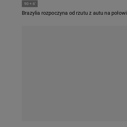
90
+ 6'
Brazylia rozpoczyna od rzutu z autu na połow