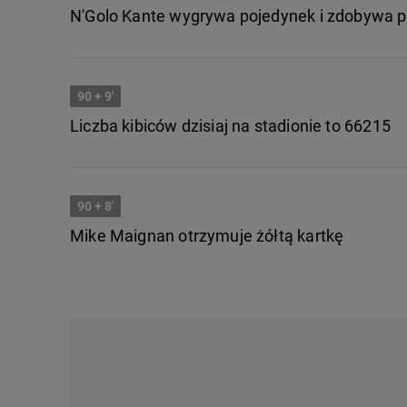
N'Golo Kante wygrywa pojedynek i zdobywa pi
90
+ 9'
Liczba kibiców dzisiaj na stadionie to 66215
90
+ 8'
Mike Maignan otrzymuje żółtą kartkę