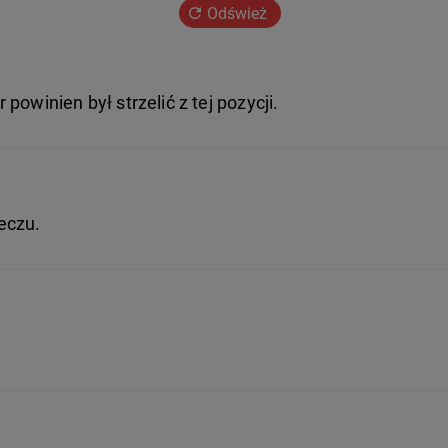
Odśwież
 powinien był strzelić z tej pozycji.
eczu.