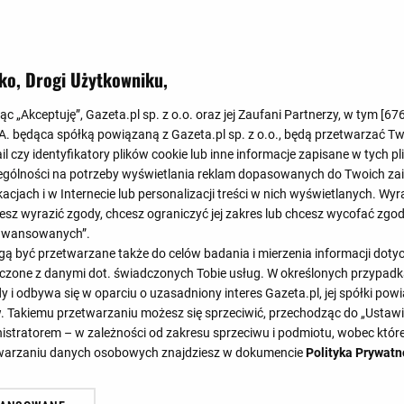
Koniec
1
:
2
ko, Drogi Użytkowniku,
0
:
1
jąc „Akceptuję”, Gazeta.pl sp. z o.o. oraz jej Zaufani Partnerzy, w tym [
67
.A. będąca spółką powiązaną z Gazeta.pl sp. z o.o., będą przetwarzać T
ail czy identyfikatory plików cookie lub inne informacje zapisane w tych p
gólności na potrzeby wyświetlania reklam dopasowanych do Twoich zain
acjach i w Internecie lub personalizacji treści w nich wyświetlanych. Wyr
cesz wyrazić zgody, chcesz ograniczyć jej zakres lub chcesz wycofać zgo
aawansowanych”.
29'
38'
46'
6
 być przetwarzane także do celów badania i mierzenia informacji dot
32'
52'
55'
58'
58'
 łączone z danymi dot. świadczonych Tobie usług. W określonych przypad
i odbywa się w oparciu o uzasadniony interes Gazeta.pl, jej spółki powi
. Takiemu przetwarzaniu możesz się sprzeciwić, przechodząc do „Ust
nistratorem – w zależności od zakresu sprzeciwu i podmiotu, wobec które
GÓŁY
SKŁADY
ST
etwarzaniu danych osobowych znajdziesz w dokumencie
Polityka Prywatn