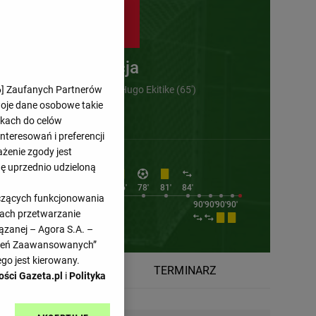
Francja
6
] Zaufanych Partnerów
Kylian Mbappe (32') , Hugo Ekitike (65')
woje dane osobowe takie
likach do celów
teresowań i preferencji
ażenie zgody jest
dę uprzednio udzieloną
2'
71'
71'
71'
76'
78'
81'
84'
yczących funkcjonowania
65'
66'
66'
72'
90'
90'
90'
90'
kach przetwarzanie
ązanej – Agora S.A. –
awień Zaawansowanych”
go jest kierowany.
ATYSTYKI
TERMINARZ
ości Gazeta.pl
i
Polityka