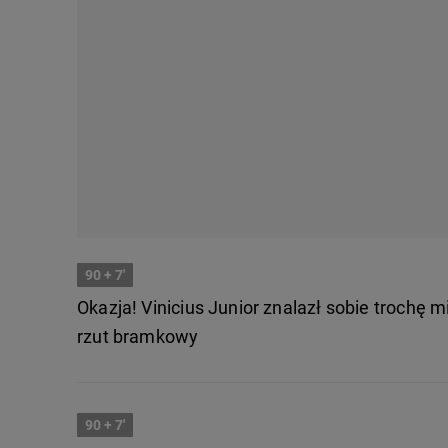
90
+ 7'
Okazja! Vinicius Junior znalazł sobie trochę 
rzut bramkowy
90
+ 7'