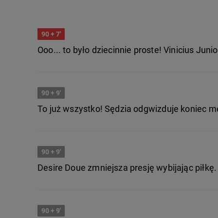
90
+ 7'
Ooo... to było dziecinnie proste! Vinicius Junior
90
+ 9'
To już wszystko! Sędzia odgwizduje koniec m
90
+ 9'
Desire Doue zmniejsza presję wybijając piłkę.
90
+ 9'