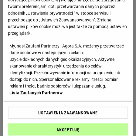
(46') za E. Lira
(46') za N. Stulic
twoimi preferencjami dot. przetwarzania danych poprzez
A. Vega
D. Zukic
odnośnik „Ustawienia prywatności ” w stopce serwisu i
(58') za J. Quinones
(46') za P. Stanic
przechodząc do „Ustawień Zaawansowanych”. Zmiana
G. Martinez
V. Birmancević
ustawień plików cookie możliwa jest także za pomocą ustawień
(58') za B. Gutierrez
(46') za L. Randjelovic
przeglądarki.
L. Chavez
A. Avdic
(59') za R. Jimenez
(61') za S. Bukinac
My, nasi Zaufani Partnerzy i Agora S.A. możemy przetwarzać
G. Mora
N. Petrovic
dane osobowe w następujących celach:
(59') za A. Fidalgo
(61') za V. Dragojevic
Użycie dokładnych danych geolokalizacyjnych. Aktywne
I. Reyes
V. Ilic
skanowanie charakterystyki urządzenia do celów
(59') za C. Montes
(61') za F. Stankovic
identyfikacji. Przechowywanie informacji na urządzeniu lub
L. Romo
O. Mimovic
dostęp do nich. Spersonalizowane reklamy i treści, pomiar
(72') za J. Gallardo
(75') za A. Stankovic
reklam i treści, badnie odbiorców i ulepszanie usług.
M. Chavez
P. Petrovic
Lista Zaufanych Partnerów
(73') za J. Vasquez
(75') za N. Simic
O. Pineda
V. Kostov
(73') za R. Alvarado
(75') za V. Djurdjevic
USTAWIENIA ZAAWANSOWANE
K. Nedeljković
(79') za V. Lucic
M. Milikic
AKCEPTUJĘ
(79') za S. Eraković