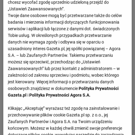
chcesz wycofać zgodę uprzednio udzieloną przejdź do
Mecz Meksyk - Serbia - szczegóły
„Ustawień Zaawansowanych”.
Twoje dane osobowe mogą być przetwarzane także do celów
badania i mierzenia informacji dotyczących funkcjonowania
Przegląd wydarzeń
serwisów i aplikacji lub łączone z danymi dot. świadczonych
Tobie usług. W określonych przypadkach przetwarzanie
Johan Vasquez
Petar Stanic
danych nie wymaga zgody i odbywa się w oparciu o
(34')
(19')
uzasadniony interes Gazeta.pl, jej spółki powiązanej – Agora
Stefan Bukinac
S.A. – lub Zaufanych Partnerów. Takiemu przetwarzaniu
(45' sam.)
możesz się sprzeciwić, przechodząc do „Ustawień
Raul Jimenez
Zaawansowanych” lub przez kontakt z administratorem – w
(57')
zależności od zakresu sprzeciwu i podmiotu, wobec którego
Adem Avdic
jest kierowany. Więcej informacji o przetwarzaniu danych
(72' sam.)
osobowych znajdziesz w dokumencie
Polityka Prywatności
Luis Chavez
Gazeta.pl
i
Polityka Prywatności Agora S.A.
(90')
A. Fidalgo
V. Dragojevic
Klikając „Akceptuję” wyrażasz też zgodę na zainstalowanie i
(43')
(16')
przechowywanie plików cookie Gazeta.pl sp. z o.o., jej
E. Alvarez
A. Avdic
Zaufanych Partnerów i Agora S.A. na Twoim urządzeniu
(65')
(68')
końcowym. Możesz w każdej chwili zmienić swoje preferencje
E. Alvarez
M. Ivanovic
dotyczące plików cookie, wywołując narzędzie do zarządzania