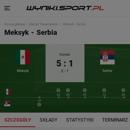
Strona główna
Mecze Towarzyskie
Meksyk - Serbia
Meksyk
-
Serbia
Koniec
5
:
1
Meksyk
Serbia
2
:
1
34'
45'
57'
72'
90'
19'
SZCZEGÓŁY
SKŁADY
STATYSTYKI
TERMINARZ