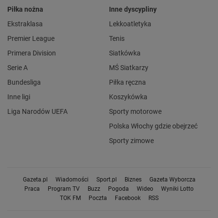
Piłka nożna
Inne dyscypliny
Ekstraklasa
Lekkoatletyka
Premier League
Tenis
Primera Division
Siatkówka
Serie A
MŚ Siatkarzy
Bundesliga
Piłka ręczna
Inne ligi
Koszykówka
Liga Narodów UEFA
Sporty motorowe
Polska Włochy gdzie obejrzeć
Sporty zimowe
Gazeta.pl
Wiadomości
Sport.pl
Biznes
Gazeta Wyborcza
Praca
Program TV
Buzz
Pogoda
Wideo
Wyniki Lotto
TOK FM
Poczta
Facebook
RSS