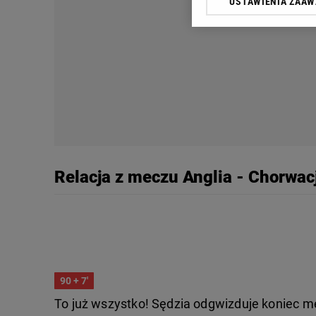
USTAWIENIA ZAA
Klikając „Akceptuję” wyra
Zaufanych Partnerów i A
dotyczące plików cookie,
odnośnik „Ustawienia pr
plików cookie możliwa je
My, nasi Zaufani Partne
Użycie dokładnych danych
Przechowywanie informacji
badnie odbiorców i uleps
Relacja z meczu Anglia - Chorwac
90
+ 7'
To już wszystko! Sędzia odgwizduje koniec m