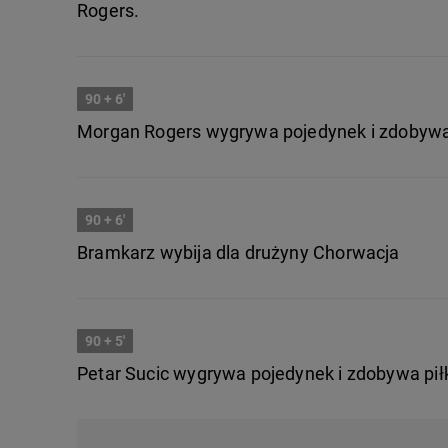
Rogers.
90
+ 6'
Morgan Rogers wygrywa pojedynek i zdobywa p
90
+ 6'
Bramkarz wybija dla drużyny Chorwacja
90
+ 5'
Petar Sucic wygrywa pojedynek i zdobywa piłk