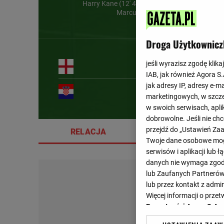
Harry Kane (12' 42') , Jude Bellingham (47')
Marcus Rashford (85')
Droga Użytkownicz
jeśli wyrazisz zgodę klika
12'
IAB, jak również Agora S
jak adresy IP, adresy e-m
marketingowych, w szcze
w swoich serwisach, aplik
dobrowolne. Jeśli nie ch
przejdź do „Ustawień Z
RELACJA
SZCZEGÓŁY
Twoje dane osobowe mogą
serwisów i aplikacji lub
danych nie wymaga zgody 
lub Zaufanych Partnerów
lub przez kontakt z admi
Więcej informacji o prz
Prywatności Agora S.A.