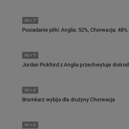
90
+ 7'
Posiadanie piłki: Anglia: 52%, Chorwacja: 48%.
90
+ 7'
Jordan Pickford z Anglia przechwytuje dośro
90
+ 6'
Bramkarz wybija dla drużyny Chorwacja
90
+ 6'