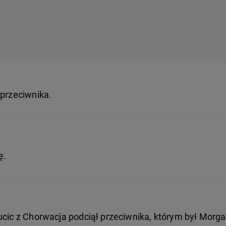
 przeciwnika.
ę.
ucic z Chorwacja podciął przeciwnika, którym był Morg