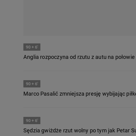
90
+ 6'
Anglia rozpoczyna od rzutu z autu na połowie
90
+ 6'
Marco Pasalić zmniejsza presję wybijając piłk
90
+ 6'
Sędzia gwiżdże rzut wolny po tym jak Petar S