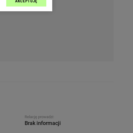
AKCEPTUJĘ
l sp. z o.o., jej
ić swoje preferencje
arzania danych poprzez
ych”. Zmiana ustawień
ach:
 celów identyfikacji.
omiar reklam i treści,
Relację prowadzi:
Brak informacji