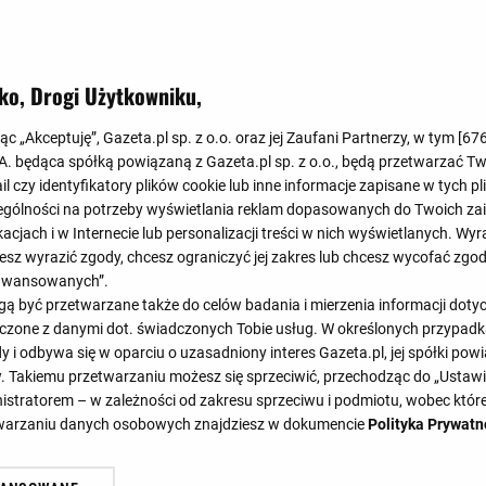
ko, Drogi Użytkowniku,
jąc „Akceptuję”, Gazeta.pl sp. z o.o. oraz jej Zaufani Partnerzy, w tym [
67
42'
47'
.A. będąca spółką powiązaną z Gazeta.pl sp. z o.o., będą przetwarzać T
ail czy identyfikatory plików cookie lub inne informacje zapisane w tych p
36'
45'
58'
gólności na potrzeby wyświetlania reklam dopasowanych do Twoich zain
acjach i w Internecie lub personalizacji treści w nich wyświetlanych. Wyr
cesz wyrazić zgody, chcesz ograniczyć jej zakres lub chcesz wycofać zgo
aawansowanych”.
SKŁADY
STATYSTYKI
 być przetwarzane także do celów badania i mierzenia informacji dot
 łączone z danymi dot. świadczonych Tobie usług. W określonych przypad
i odbywa się w oparciu o uzasadniony interes Gazeta.pl, jej spółki powi
. Takiemu przetwarzaniu możesz się sprzeciwić, przechodząc do „Ust
nistratorem – w zależności od zakresu sprzeciwu i podmiotu, wobec które
etwarzaniu danych osobowych znajdziesz w dokumencie
Polityka Prywatn