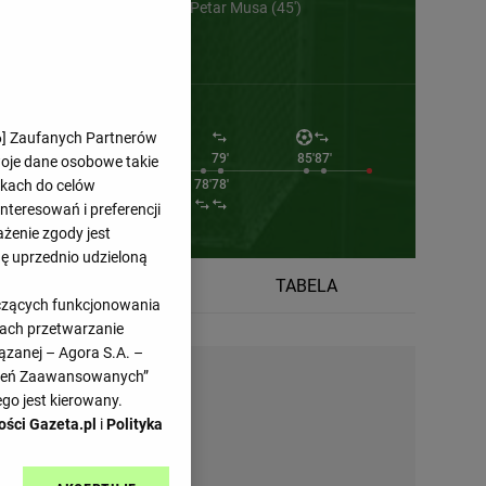
Martin Baturina (36') , Petar Musa (45')
6
] Zaufanych Partnerów
72'
72'
72'
79'
85'
87'
woje dane osobowe takie
likach do celów
66'
66'
78'
78'
teresowań i preferencji
ażenie zgody jest
dę uprzednio udzieloną
TERMINARZ
TABELA
yczących funkcjonowania
kach przetwarzanie
ązanej – Agora S.A. –
awień Zaawansowanych”
go jest kierowany.
ości Gazeta.pl
i
Polityka