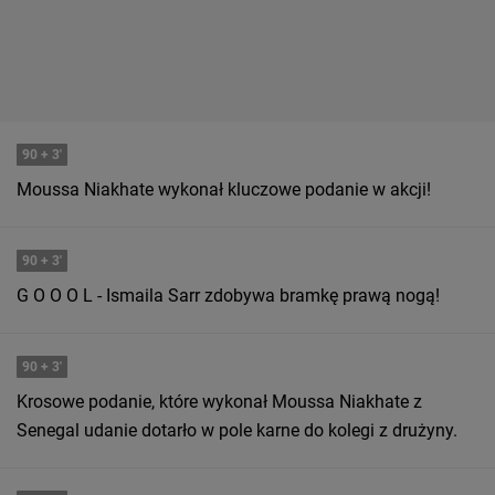
90
+ 3'
Moussa Niakhate wykonał kluczowe podanie w akcji!
90
+ 3'
G O O O L - Ismaila Sarr zdobywa bramkę prawą nogą!
90
+ 3'
Krosowe podanie, które wykonał Moussa Niakhate z
Senegal udanie dotarło w pole karne do kolegi z drużyny.