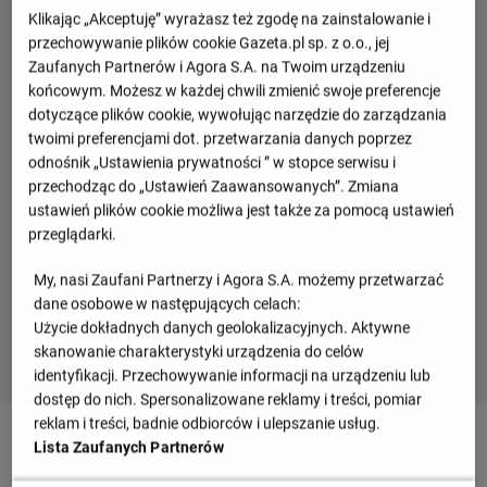
Klikając „Akceptuję” wyrażasz też zgodę na zainstalowanie i
przechowywanie plików cookie Gazeta.pl sp. z o.o., jej
Zaufanych Partnerów i Agora S.A. na Twoim urządzeniu
końcowym. Możesz w każdej chwili zmienić swoje preferencje
dotyczące plików cookie, wywołując narzędzie do zarządzania
twoimi preferencjami dot. przetwarzania danych poprzez
odnośnik „Ustawienia prywatności ” w stopce serwisu i
przechodząc do „Ustawień Zaawansowanych”. Zmiana
ustawień plików cookie możliwa jest także za pomocą ustawień
przeglądarki.
My, nasi Zaufani Partnerzy i Agora S.A. możemy przetwarzać
dane osobowe w następujących celach:
Użycie dokładnych danych geolokalizacyjnych. Aktywne
skanowanie charakterystyki urządzenia do celów
identyfikacji. Przechowywanie informacji na urządzeniu lub
dostęp do nich. Spersonalizowane reklamy i treści, pomiar
reklam i treści, badnie odbiorców i ulepszanie usług.
90
+ 9'
Lista Zaufanych Partnerów
Senegal ma okazję! Ismaila Sarr uderza, ale piłka po jego