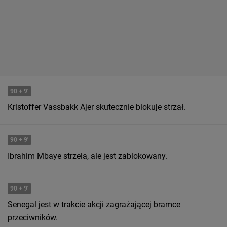
90
+ 9'
Kristoffer Vassbakk Ajer skutecznie blokuje strzał.
90
+ 9'
Ibrahim Mbaye strzela, ale jest zablokowany.
90
+ 9'
Senegal jest w trakcie akcji zagrażającej bramce
przeciwników.