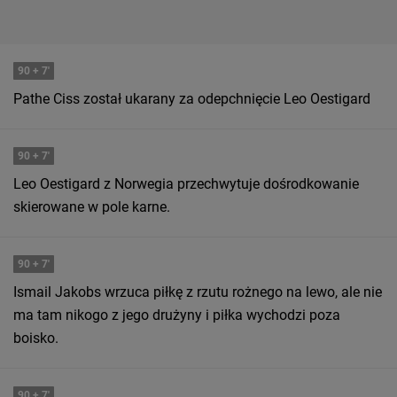
90
+ 7'
Pathe Ciss został ukarany za odepchnięcie Leo Oestigard
90
+ 7'
Leo Oestigard z Norwegia przechwytuje dośrodkowanie
skierowane w pole karne.
90
+ 7'
Ismail Jakobs wrzuca piłkę z rzutu rożnego na lewo, ale nie
ma tam nikogo z jego drużyny i piłka wychodzi poza
boisko.
90
+ 7'