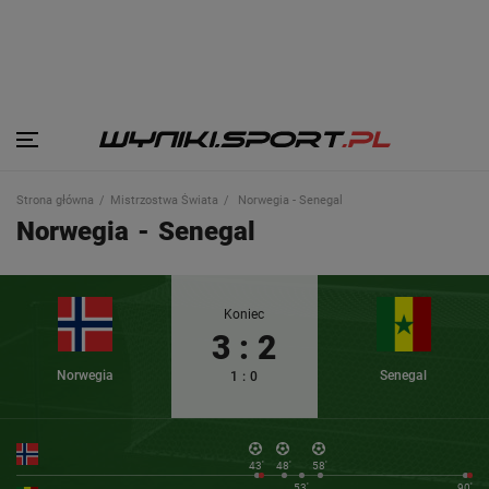
Strona główna
Mistrzostwa Świata
Norwegia - Senegal
Norwegia
-
Senegal
Koniec
3
:
2
Norwegia
Senegal
1
:
0
43'
48'
58'
53'
90'