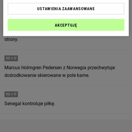
główce szybuje daleko.
USTAWIENIA ZAAWANSOWANE
90
+ 9'
AKCEPTUJĘ
Ismail Jakobs z Senegal wykonuje rzut rożny z lewej
strony.
90
+ 9'
Marcus Holmgren Pedersen z Norwegia przechwytuje
dośrodkowanie skierowane w pole karne.
90
+ 9'
Senegal kontroluje piłkę.