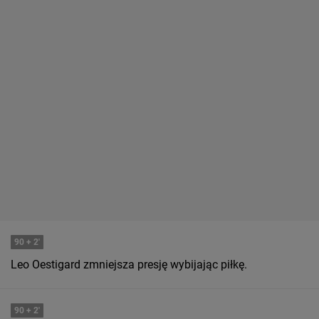
90
+ 2'
Leo Oestigard zmniejsza presję wybijając piłkę.
90
+ 2'