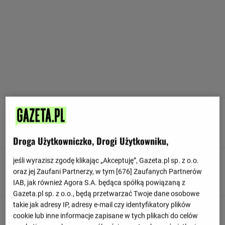
90
+ 10'
Senegal kontroluje piłkę.
Droga Użytkowniczko, Drogi Użytkowniku,
jeśli wyrazisz zgodę klikając „Akceptuję”, Gazeta.pl sp. z o.o.
90
+ 10'
oraz jej Zaufani Partnerzy, w tym [
676
] Zaufanych Partnerów
Senegal rozpoczyna od rzutu z autu na własnej połowie
IAB, jak również Agora S.A. będąca spółką powiązaną z
Gazeta.pl sp. z o.o., będą przetwarzać Twoje dane osobowe
takie jak adresy IP, adresy e-mail czy identyfikatory plików
90
+ 10'
cookie lub inne informacje zapisane w tych plikach do celów