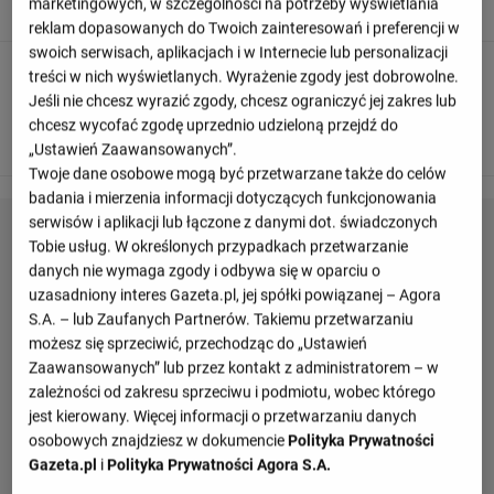
Bramkarz wybija dla drużyny Norwegia
marketingowych, w szczególności na potrzeby wyświetlania
reklam dopasowanych do Twoich zainteresowań i preferencji w
swoich serwisach, aplikacjach i w Internecie lub personalizacji
90
+ 9'
treści w nich wyświetlanych. Wyrażenie zgody jest dobrowolne.
Jeśli nie chcesz wyrazić zgody, chcesz ograniczyć jej zakres lub
Ooo... to było dziecinnie proste! Ismaila Sarr powinien był
chcesz wycofać zgodę uprzednio udzieloną przejdź do
strzelić z tej pozycji.
„Ustawień Zaawansowanych”.
Twoje dane osobowe mogą być przetwarzane także do celów
badania i mierzenia informacji dotyczących funkcjonowania
serwisów i aplikacji lub łączone z danymi dot. świadczonych
Tobie usług. W określonych przypadkach przetwarzanie
danych nie wymaga zgody i odbywa się w oparciu o
uzasadniony interes Gazeta.pl, jej spółki powiązanej – Agora
S.A. – lub Zaufanych Partnerów. Takiemu przetwarzaniu
możesz się sprzeciwić, przechodząc do „Ustawień
Zaawansowanych” lub przez kontakt z administratorem – w
zależności od zakresu sprzeciwu i podmiotu, wobec którego
jest kierowany. Więcej informacji o przetwarzaniu danych
osobowych znajdziesz w dokumencie
Polityka Prywatności
Gazeta.pl
i
Polityka Prywatności Agora S.A.