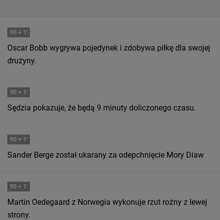
90
+ 1'
Oscar Bobb wygrywa pojedynek i zdobywa piłkę dla swojej
drużyny.
90
+ 1'
Sędzia pokazuje, że będą 9 minuty doliczonego czasu.
90
+ 1'
Sander Berge został ukarany za odepchnięcie Mory Diaw
90
+ 1'
Martin Oedegaard z Norwegia wykonuje rzut rożny z lewej
strony.