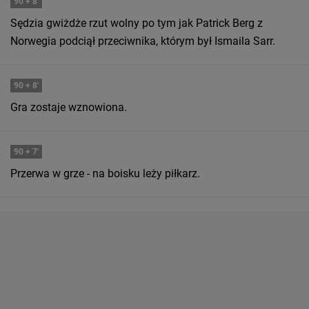
90
+ 8'
Sędzia gwiżdże rzut wolny po tym jak Patrick Berg z
Norwegia podciął przeciwnika, którym był Ismaila Sarr.
90
+ 8'
Gra zostaje wznowiona.
90
+ 7'
Przerwa w grze - na boisku leży piłkarz.