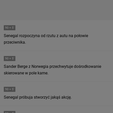
90
+ 5'
Senegal rozpoczyna od rzutu z autu na połowie
przeciwnika.
90
+ 5'
Sander Berge z Norwegia przechwytuje dośrodkowanie
skierowane w pole karne.
90
+ 5'
Senegal próbuja stworzyć jakąś akcję.