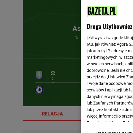
Droga Użytkownicz
Aston Villa
Douglas Luiz (2')
jeśli wyrazisz zgodę klika
IAB, jak również Agora S
jak adresy IP, adresy e-m
marketingowych, w szcze
w swoich serwisach, aplik
dobrowolne. Jeśli nie ch
przejdź do „Ustawień Z
2'
Twoje dane osobowe mogą
serwisów i aplikacji lub
danych nie wymaga zgody 
lub Zaufanych Partnerów
lub przez kontakt z admi
RELACJA
SZCZEGÓŁY
Więcej informacji o prz
Prywatności Agora S.A.