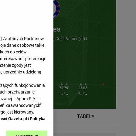
Chelsea
6
] Zaufanych Partnerów
Joao Pedro (35' 45' 64') , Cole Palmer (55')
woje dane osobowe takie
likach do celów
teresowań i preferencji
ażenie zgody jest
dę uprzednio udzieloną
3'
63'
63'
68'
72'
yczących funkcjonowania
64'
75'
79'
79'
85'
85'
kach przetwarzanie
ązanej – Agora S.A. –
awień Zaawansowanych”
go jest kierowany.
TERMINARZ
TABELA
ości Gazeta.pl
i
Polityka