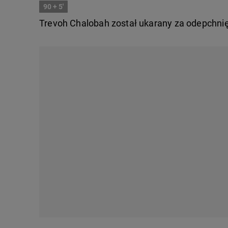
90
+ 5'
Trevoh Chalobah został ukarany za odepchni