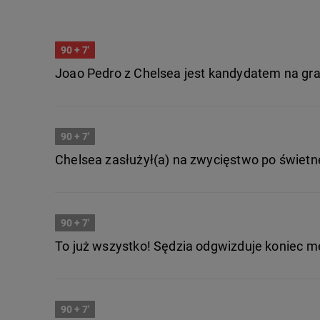
90
+ 7'
Joao Pedro z Chelsea jest kandydatem na g
90
+ 7'
Chelsea zasłużył(a) na zwycięstwo po świetne
90
+ 7'
To już wszystko! Sędzia odgwizduje koniec m
90
+ 7'