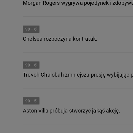
Morgan Rogers wygrywa pojedynek i zdobywa p
90
+ 6'
Chelsea rozpoczyna kontratak.
90
+ 6'
Trevoh Chalobah zmniejsza presję wybijając p
90
+ 5'
Aston Villa próbuja stworzyć jakąś akcję.