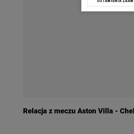
USTAWIENIA ZAA
Klikając „Akceptuję” wyra
Zaufanych Partnerów i A
dotyczące plików cookie,
odnośnik „Ustawienia pr
plików cookie możliwa je
My, nasi Zaufani Partne
Użycie dokładnych danych
Przechowywanie informacji
badnie odbiorców i uleps
Relacja z meczu Aston Villa - Che