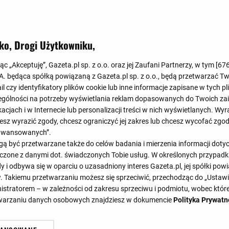
Koniec
1
:
4
ko, Drogi Użytkowniku,
1
:
2
jąc „Akceptuję”, Gazeta.pl sp. z o.o. oraz jej Zaufani Partnerzy, w tym [
67
.A. będąca spółką powiązaną z Gazeta.pl sp. z o.o., będą przetwarzać T
ail czy identyfikatory plików cookie lub inne informacje zapisane w tych p
gólności na potrzeby wyświetlania reklam dopasowanych do Twoich zain
acjach i w Internecie lub personalizacji treści w nich wyświetlanych. Wyr
cesz wyrazić zgody, chcesz ograniczyć jej zakres lub chcesz wycofać zgo
aawansowanych”.
32'
46'
58'
6
 być przetwarzane także do celów badania i mierzenia informacji dot
35'
45'
54'
55'
58'
 łączone z danymi dot. świadczonych Tobie usług. W określonych przypad
i odbywa się w oparciu o uzasadniony interes Gazeta.pl, jej spółki powi
. Takiemu przetwarzaniu możesz się sprzeciwić, przechodząc do „Ust
nistratorem – w zależności od zakresu sprzeciwu i podmiotu, wobec które
SKŁADY
STATYSTYKI
etwarzaniu danych osobowych znajdziesz w dokumencie
Polityka Prywatn