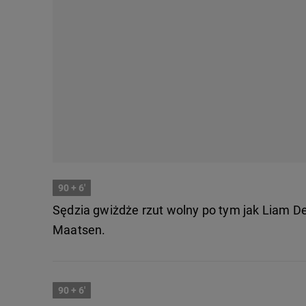
90
+ 6'
Sędzia gwiżdże rzut wolny po tym jak Liam De
Maatsen.
90
+ 6'