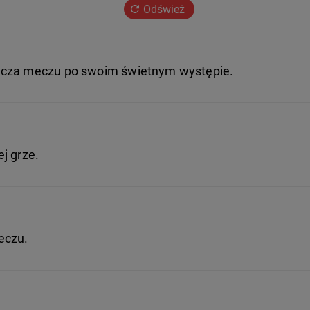
Odśwież
racza meczu po swoim świetnym występie.
j grze.
eczu.