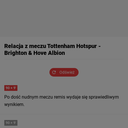
Relacja z meczu Tottenham Hotspur -
Brighton & Hove Albion
Odśwież
90
+ 9'
Po dość nudnym meczu remis wydaje się sprawiedliwym
wynikiem.
90
+ 9'