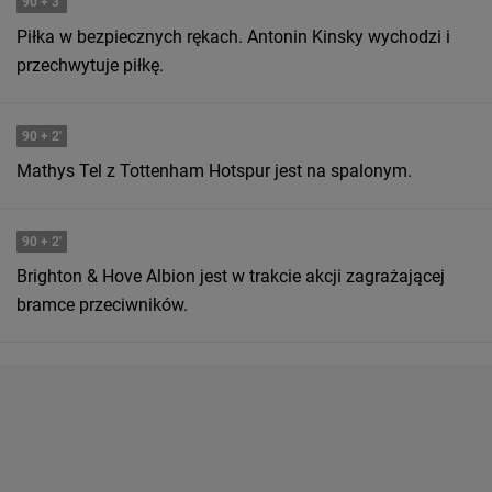
90
+ 3'
Piłka w bezpiecznych rękach. Antonin Kinsky wychodzi i
przechwytuje piłkę.
90
+ 2'
Mathys Tel z Tottenham Hotspur jest na spalonym.
90
+ 2'
Brighton & Hove Albion jest w trakcie akcji zagrażającej
bramce przeciwników.