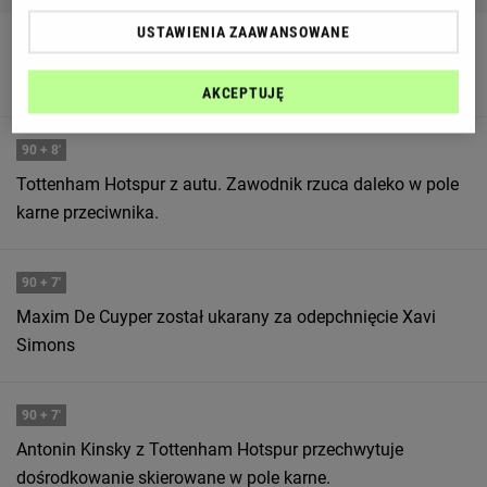
USTAWIENIA ZAAWANSOWANE
90
+ 8'
Tottenham Hotspur próbuja stworzyć jakąś akcję.
AKCEPTUJĘ
90
+ 8'
Tottenham Hotspur z autu. Zawodnik rzuca daleko w pole
karne przeciwnika.
90
+ 7'
Maxim De Cuyper został ukarany za odepchnięcie Xavi
Simons
90
+ 7'
Antonin Kinsky z Tottenham Hotspur przechwytuje
dośrodkowanie skierowane w pole karne.