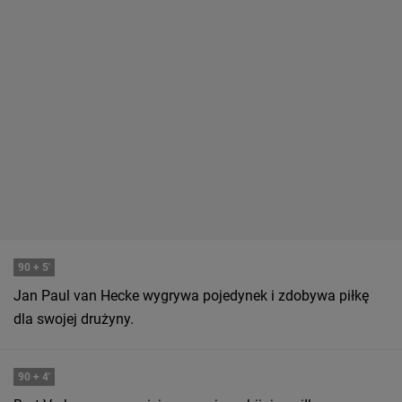
90
+ 5'
Jan Paul van Hecke wygrywa pojedynek i zdobywa piłkę
dla swojej drużyny.
90
+ 4'