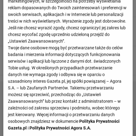
marketingowych, w szczególności na potrzeby wyświetlania
swojego kolegi z drużyny.
reklam dopasowanych do Twoich zainteresowań i preferencji w
swoich serwisach, aplikacjach i w Internecie lub personalizacji
treści w nich wyświetlanych. Wyrażenie zgody jest dobrowolne.
90
+ 8'
Jeśli nie chcesz wyrazić zgody, chcesz ograniczyć jej zakres lub
chcesz wycofać zgodę uprzednio udzieloną przejdź do
Joao Palhinha zmniejsza presję wybijając piłkę.
„Ustawień Zaawansowanych”.
Twoje dane osobowe mogą być przetwarzane także do celów
badania i mierzenia informacji dotyczących funkcjonowania
90
+ 8'
serwisów i aplikacji lub łączone z danymi dot. świadczonych
Maxim De Cuyper zmniejsza presję wybijając piłkę.
Tobie usług. W określonych przypadkach przetwarzanie
danych nie wymaga zgody i odbywa się w oparciu o
uzasadniony interes Gazeta.pl, jej spółki powiązanej – Agora
S.A. – lub Zaufanych Partnerów. Takiemu przetwarzaniu
możesz się sprzeciwić, przechodząc do „Ustawień
Zaawansowanych” lub przez kontakt z administratorem – w
zależności od zakresu sprzeciwu i podmiotu, wobec którego
jest kierowany. Więcej informacji o przetwarzaniu danych
osobowych znajdziesz w dokumencie
Polityka Prywatności
Gazeta.pl
i
Polityka Prywatności Agora S.A.