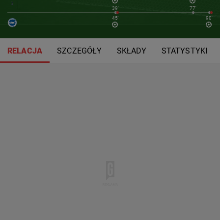
39'
77'
45'
90'
RELACJA
SZCZEGÓŁY
SKŁADY
STATYSTYKI