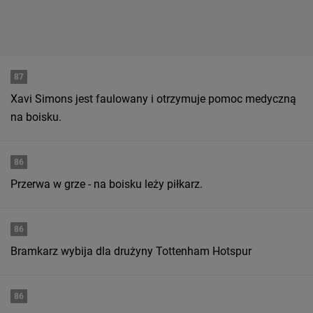
87
Xavi Simons jest faulowany i otrzymuje pomoc medyczną
na boisku.
86
Przerwa w grze - na boisku leży piłkarz.
86
Bramkarz wybija dla drużyny Tottenham Hotspur
86