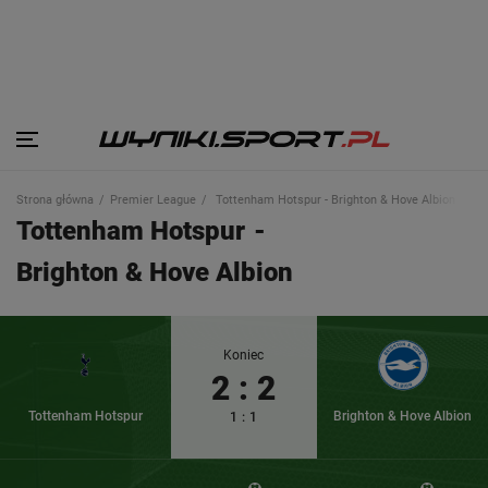
Strona główna
Premier League
Tottenham Hotspur - Brighton & Hove Albion
Tottenham Hotspur
-
Brighton & Hove Albion
Koniec
2
:
2
Tottenham Hotspur
Brighton & Hove Albion
1
:
1