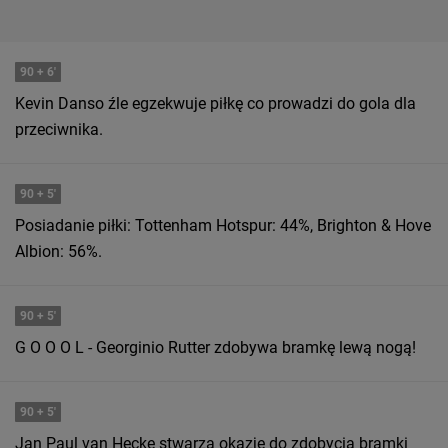
90
+ 6'
Kevin Danso źle egzekwuje piłkę co prowadzi do gola dla
przeciwnika.
90
+ 5'
Posiadanie piłki: Tottenham Hotspur: 44%, Brighton & Hove
Albion: 56%.
90
+ 5'
G O O O L - Georginio Rutter zdobywa bramkę lewą nogą!
90
+ 5'
Jan Paul van Hecke stwarza okazję do zdobycia bramki