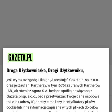
Droga Użytkowniczko, Drogi Użytkowniku,
90
+ 9'
jeśli wyrazisz zgodę klikając „Akceptuję”, Gazeta.pl sp. z o.o.
Dobra próbę wykonuje Archie Gray. Skierował piłkę na
oraz jej Zaufani Partnerzy, w tym [
676
] Zaufanych Partnerów
bramkę, ale bramkarz broni.
IAB, jak również Agora S.A. będąca spółką powiązaną z
Gazeta.pl sp. z o.o., będą przetwarzać Twoje dane osobowe
takie jak adresy IP, adresy e-mail czy identyfikatory plików
90
+ 9'
cookie lub inne informacje zapisane w tych plikach do celów
Xavi Simons stwarza okazję do zdobycia bramki dla