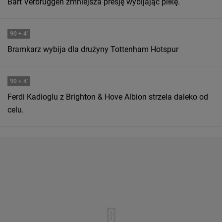
Bart Verbruggen zmniejsza presję wybijając piłkę.
90
+ 4'
Bramkarz wybija dla drużyny Tottenham Hotspur
90
+ 4'
Ferdi Kadioglu z Brighton & Hove Albion strzela daleko od
celu.