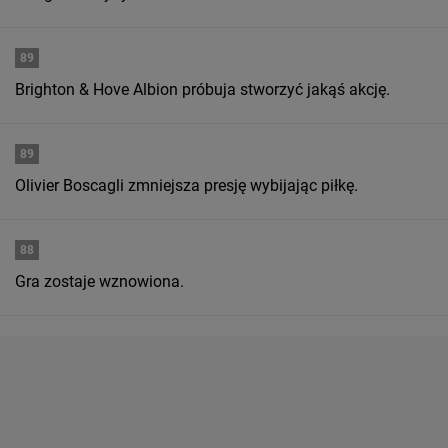
89
Brighton & Hove Albion próbuja stworzyć jakąś akcję.
89
Olivier Boscagli zmniejsza presję wybijając piłkę.
88
Gra zostaje wznowiona.