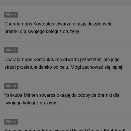
90
+ 4'
Charalampos Kostoulas stwarza okazję do zdobycia
bramki dla swojego kolegi z drużyny.
90
+ 4'
Charalampos Kostoulas ma otwartą przestrzeń, ale jego
strzał przelatuje daleko od celu. Mógł zachować się lepiej.
90
+ 4'
Yankuba Minteh stwarza okazję do zdobycia bramki dla
swojego kolegi z drużyny.
90
+ 4'
Krosowe podanie, które wykonał Pascal Gross z Brighton &