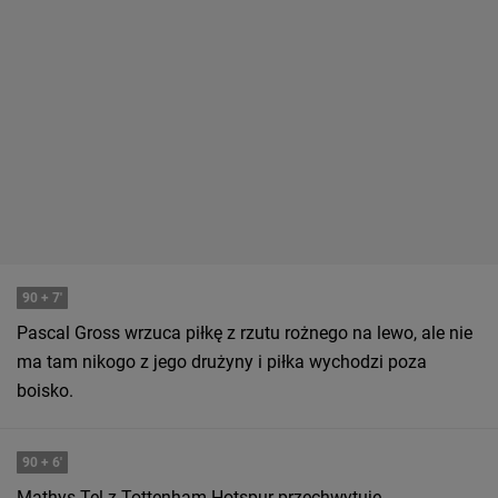
90
+ 7'
Pascal Gross wrzuca piłkę z rzutu rożnego na lewo, ale nie
ma tam nikogo z jego drużyny i piłka wychodzi poza
boisko.
90
+ 6'
Mathys Tel z Tottenham Hotspur przechwytuje