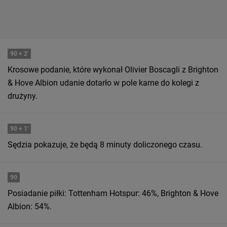
90
+ 2'
Krosowe podanie, które wykonał Olivier Boscagli z Brighton
& Hove Albion udanie dotarło w pole karne do kolegi z
drużyny.
90
+ 1'
Sędzia pokazuje, że będą 8 minuty doliczonego czasu.
90
Posiadanie piłki: Tottenham Hotspur: 46%, Brighton & Hove
Albion: 54%.