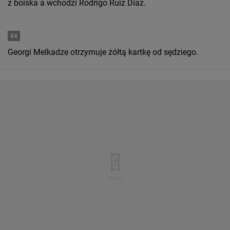
z boiska a wchodzi Rodrigo Ruiz Diaz.
84
Georgi Melkadze otrzymuje żółtą kartkę od sędziego.