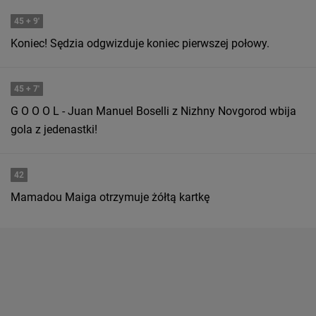
45
+ 9'
Koniec! Sędzia odgwizduje koniec pierwszej połowy.
45
+ 7'
G O O O L - Juan Manuel Boselli z Nizhny Novgorod wbija
gola z jedenastki!
42
Mamadou Maiga otrzymuje żółtą kartkę