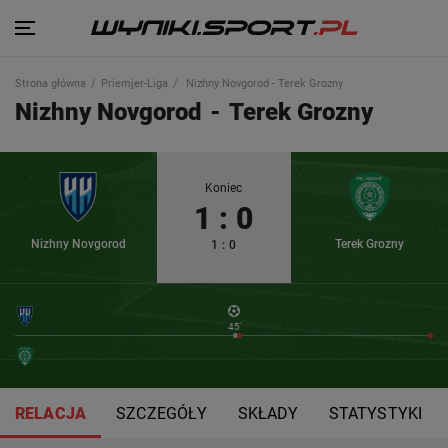
Strona główna
Priemjer-Liga
Nizhny Novgorod - Terek Grozny
Nizhny Novgorod
-
Terek Grozny
Koniec
1
:
0
Nizhny Novgorod
Terek Grozny
1
:
0
45'
RELACJA
SZCZEGÓŁY
SKŁADY
STATYSTYKI