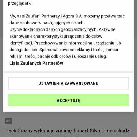
przeglądarki.
My, nasi Zaufani Partnerzy i Agora S.A. możemy przetwarzać
dane osobowe w następujących celach:
Użycie dokładnych danych geolokalizacyjnych. Aktywne
skanowanie charakterystyki urządzenia do celów
identyfikacji. Przechowywanie informacji na urządzeniu lub
90
+ 3'
dostęp do nich. Spersonalizowane reklamy i treści, pomiar
Aleksandr Ektov schodzi z boiska i zastępuje go Stanislav
reklam i treści, badnie odbiorców i ulepszanie usług.
Lista Zaufanych Partnerów
Magkeev
USTAWIENIA ZAAWANSOWANE
90
+ 3'
Nizhny Novgorod wykonuje zmianę. Juan Manuel Boselli
AKCEPTUJĘ
schodzi z boiska a wchodzi Juan Castillo.
86
Terek Grozny wykonuje zmianę. Ismael Silva Lima schodzi