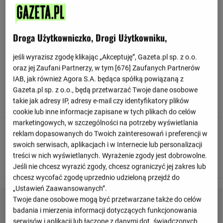
Relacja z meczu Nizhny Novgorod - Terek
Grozny
Droga Użytkowniczko, Drogi Użytkowniku,
jeśli wyrazisz zgodę klikając „Akceptuję”, Gazeta.pl sp. z o.o.
Odśwież
oraz jej Zaufani Partnerzy, w tym [
676
] Zaufanych Partnerów
IAB, jak również Agora S.A. będąca spółką powiązaną z
90
+ 17'
Gazeta.pl sp. z o.o., będą przetwarzać Twoje dane osobowe
To już wszystko! Sędzia odgwizduje koniec meczu.
takie jak adresy IP, adresy e-mail czy identyfikatory plików
cookie lub inne informacje zapisane w tych plikach do celów
marketingowych, w szczególności na potrzeby wyświetlania
90
+ 16'
reklam dopasowanych do Twoich zainteresowań i preferencji w
swoich serwisach, aplikacjach i w Internecie lub personalizacji
PUDŁUJE - Maxim Samorodov uderza z jedenastki, ale nie
treści w nich wyświetlanych. Wyrażenie zgody jest dobrowolne.
udaje się mu trafić!
Jeśli nie chcesz wyrazić zgody, chcesz ograniczyć jej zakres lub
chcesz wycofać zgodę uprzednio udzieloną przejdź do
„Ustawień Zaawansowanych”.
Twoje dane osobowe mogą być przetwarzane także do celów
badania i mierzenia informacji dotyczących funkcjonowania
serwisów i aplikacji lub łączone z danymi dot. świadczonych