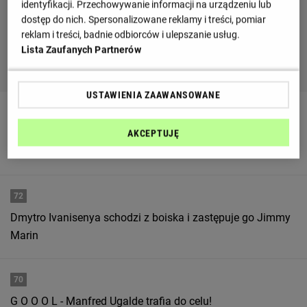
identyfikacji. Przechowywanie informacji na urządzeniu lub
dostęp do nich. Spersonalizowane reklamy i treści, pomiar
reklam i treści, badnie odbiorców i ulepszanie usług.
Lista Zaufanych Partnerów
USTAWIENIA ZAAWANSOWANE
72
Vladimir Ignatenko schodzi z boiska i zastępuje go Mihajlo
AKCEPTUJĘ
Banjac
72
Dmytro Ivanisenya schodzi z boiska i zastępuje go Jimmy
Marin
70
G O O O L - Manfred Ugalde trafia do celu!