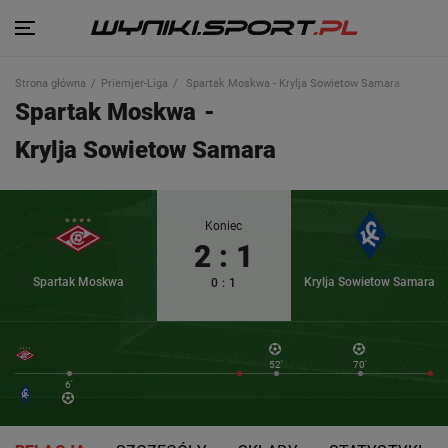
Strona główna
Priemjer-Liga
Spartak Moskwa - Krylja Sowietow Samara
Spartak Moskwa
-
Krylja Sowietow Samara
Koniec
2
:
1
Spartak Moskwa
Krylja Sowietow Samara
0
:
1
52'
70'
6'