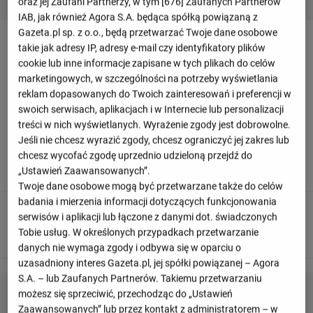
oraz jej Zaufani Partnerzy, w tym [
676
] Zaufanych Partnerów
IAB, jak również Agora S.A. będąca spółką powiązaną z
Gazeta.pl sp. z o.o., będą przetwarzać Twoje dane osobowe
Relacja z meczu Spartak Moskwa - Krylja
takie jak adresy IP, adresy e-mail czy identyfikatory plików
Sowietow Samara
cookie lub inne informacje zapisane w tych plikach do celów
marketingowych, w szczególności na potrzeby wyświetlania
reklam dopasowanych do Twoich zainteresowań i preferencji w
Odśwież
swoich serwisach, aplikacjach i w Internecie lub personalizacji
treści w nich wyświetlanych. Wyrażenie zgody jest dobrowolne.
Jeśli nie chcesz wyrazić zgody, chcesz ograniczyć jej zakres lub
90
+ 8'
chcesz wycofać zgodę uprzednio udzieloną przejdź do
To już wszystko! Sędzia odgwizduje koniec meczu.
„Ustawień Zaawansowanych”.
Twoje dane osobowe mogą być przetwarzane także do celów
badania i mierzenia informacji dotyczących funkcjonowania
88
serwisów i aplikacji lub łączone z danymi dot. świadczonych
Tobie usług. W określonych przypadkach przetwarzanie
Nail Umyarov otrzymuje żółtą kartkę
danych nie wymaga zgody i odbywa się w oparciu o
uzasadniony interes Gazeta.pl, jej spółki powiązanej – Agora
S.A. – lub Zaufanych Partnerów. Takiemu przetwarzaniu
możesz się sprzeciwić, przechodząc do „Ustawień
Zaawansowanych” lub przez kontakt z administratorem – w