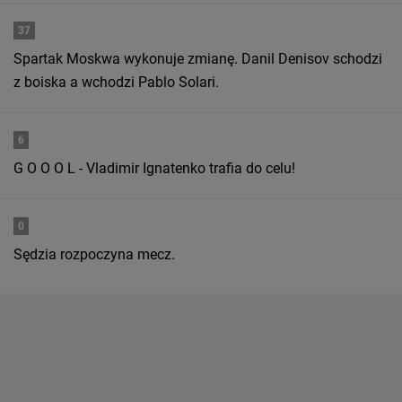
37
Spartak Moskwa wykonuje zmianę. Danil Denisov schodzi
z boiska a wchodzi Pablo Solari.
6
G O O O L - Vladimir Ignatenko trafia do celu!
0
Sędzia rozpoczyna mecz.