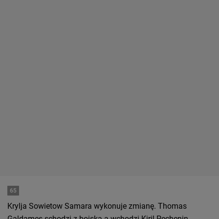
65
Krylja Sowietow Samara wykonuje zmianę. Thomas
Galdames schodzi z boiska a wchodzi Kiril Pechenin.