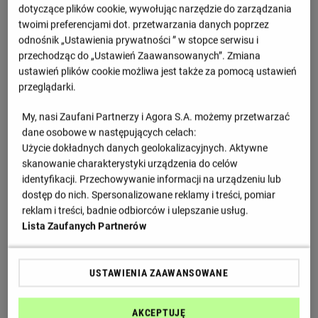
H. Lee
dotyczące plików cookie, wywołując narzędzie do zarządzania
(81')
twoimi preferencjami dot. przetwarzania danych poprzez
D. Monteiro
H. Tavares
odnośnik „Ustawienia prywatności ” w stopce serwisu i
(59') za O. Fayed
(61') za Cicero
przechodząc do „Ustawień Zaawansowanych”. Zmiana
H. Lee
B. Mbunga Kimpioka
ustawień plików cookie możliwa jest także za pomocą ustawień
(63') za N. Djouahra
(73') za M. Aiko
przeglądarki.
D. Nandin
J. Hodge
(63') za I. Barbero
(73') za H. Felix
My, nasi Zaufani Partnerzy i Agora S.A. możemy przetwarzać
M. Flores
A. van der Heide
dane osobowe w następujących celach:
(78') za P. Gozalbez
(81') za R. Conceicao
Użycie dokładnych danych geolokalizacyjnych. Aktywne
P. Santos
J. Afonso
skanowanie charakterystyki urządzenia do celów
(78') za T. Fukui
(82') za P. Henryque
identyfikacji. Przechowywanie informacji na urządzeniu lub
dostęp do nich. Spersonalizowane reklamy i treści, pomiar
Informacje o meczu
reklam i treści, badnie odbiorców i ulepszanie usług.
Lista Zaufanych Partnerów
Liga portugalska, 34 kolejka
Sobota 16.05.2026, godzina 17:00
USTAWIENIA ZAAWANSOWANE
Municipal de Arouca
AKCEPTUJĘ