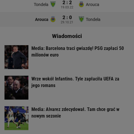
2 : 2
Tondela
Arouca
19.03.22
2 : 0
Arouca
Tondela
29.10.21
Wiadomości
Media: Barcelona traci gwiazdę! PSG zapłaci 50
milionów euro
Wrze wokół Infantino. Tyle zapłaciła UEFA za
jego romans
Media: Alvarez zdecydował. Tam chce grać w
nowym sezonie