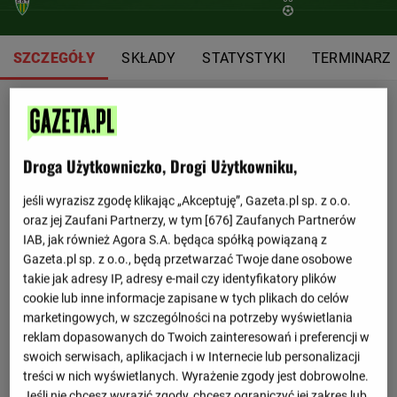
SZCZEGÓŁY
SKŁADY
STATYSTYKI
TERMINARZ
Droga Użytkowniczko, Drogi Użytkowniku,
jeśli wyrazisz zgodę klikając „Akceptuję”, Gazeta.pl sp. z o.o.
oraz jej Zaufani Partnerzy, w tym [
676
] Zaufanych Partnerów
IAB, jak również Agora S.A. będąca spółką powiązaną z
Gazeta.pl sp. z o.o., będą przetwarzać Twoje dane osobowe
takie jak adresy IP, adresy e-mail czy identyfikatory plików
cookie lub inne informacje zapisane w tych plikach do celów
marketingowych, w szczególności na potrzeby wyświetlania
reklam dopasowanych do Twoich zainteresowań i preferencji w
swoich serwisach, aplikacjach i w Internecie lub personalizacji
treści w nich wyświetlanych. Wyrażenie zgody jest dobrowolne.
Jeśli nie chcesz wyrazić zgody, chcesz ograniczyć jej zakres lub