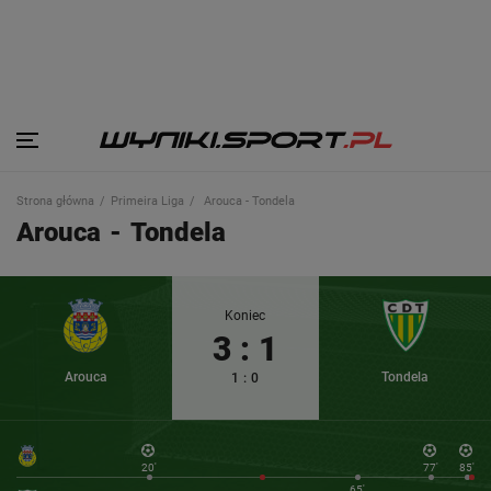
Strona główna
Primeira Liga
Arouca - Tondela
Arouca
-
Tondela
Koniec
3
:
1
Arouca
Tondela
1
:
0
20'
77'
85'
65'