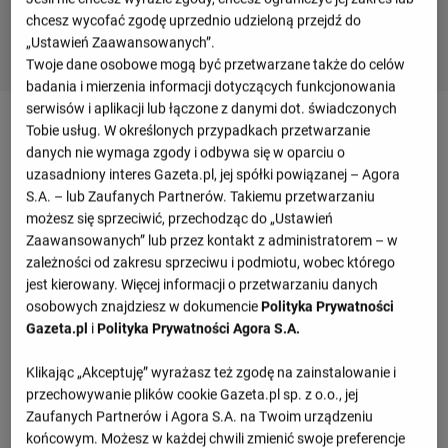
chcesz wycofać zgodę uprzednio udzieloną przejdź do
„Ustawień Zaawansowanych”.
Twoje dane osobowe mogą być przetwarzane także do celów
badania i mierzenia informacji dotyczących funkcjonowania
serwisów i aplikacji lub łączone z danymi dot. świadczonych
Mecz Arouca - Tondela - szczegóły
Tobie usług. W określonych przypadkach przetwarzanie
danych nie wymaga zgody i odbywa się w oparciu o
uzasadniony interes Gazeta.pl, jej spółki powiązanej – Agora
Przegląd wydarzeń
S.A. – lub Zaufanych Partnerów. Takiemu przetwarzaniu
możesz się sprzeciwić, przechodząc do „Ustawień
Taichi Fukui
Rony Lopes
Zaawansowanych” lub przez kontakt z administratorem – w
(20')
(65')
zależności od zakresu sprzeciwu i podmiotu, wobec którego
Alfonso Trezza
jest kierowany. Więcej informacji o przetwarzaniu danych
(77')
osobowych znajdziesz w dokumencie
Polityka Prywatności
Hyun-Ju Lee
Gazeta.pl
i
Polityka Prywatności Agora S.A.
(85')
O. Fayed
Cicero
Klikając „Akceptuję” wyrażasz też zgodę na zainstalowanie i
(39')
(41')
przechowywanie plików cookie Gazeta.pl sp. z o.o., jej
B. Kuipers
Zaufanych Partnerów i Agora S.A. na Twoim urządzeniu
(41')
końcowym. Możesz w każdej chwili zmienić swoje preferencje