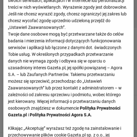
swoich serwisach, aplikacjach i w Internecie lub personalizacji
treści w nich wyświetlanych. Wyrażenie zgody jest dobrowolne.
Jeśli nie chcesz wyrazić zgody, chcesz ograniczyć jej zakres lub
chcesz wycofać zgodę uprzednio udzieloną przejdź do
„Ustawień Zaawansowanych”.
Twoje dane osobowe mogą być przetwarzane także do celów
Relacja z meczu Atletico Tucuman - Tigre
badania i mierzenia informacji dotyczących funkcjonowania
serwisów i aplikacji lub łączone z danymi dot. świadczonych
Tobie usług. W określonych przypadkach przetwarzanie
Odśwież
danych nie wymaga zgody i odbywa się w oparciu o
uzasadniony interes Gazeta.pl, jej spółki powiązanej – Agora
S.A. – lub Zaufanych Partnerów. Takiemu przetwarzaniu
90
+ 5'
możesz się sprzeciwić, przechodząc do „Ustawień
To już wszystko! Sędzia odgwizduje koniec meczu.
Zaawansowanych” lub przez kontakt z administratorem – w
zależności od zakresu sprzeciwu i podmiotu, wobec którego
jest kierowany. Więcej informacji o przetwarzaniu danych
90
+ 1'
osobowych znajdziesz w dokumencie
Polityka Prywatności
Nicolas Lamendola schodzi z boiska i zastępuje go Alexis
Gazeta.pl
i
Polityka Prywatności Agora S.A.
Segovia
Klikając „Akceptuję” wyrażasz też zgodę na zainstalowanie i
przechowywanie plików cookie Gazeta.pl sp. z o.o., jej