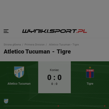
Strona główna
Primera Division
Atletico Tucuman - Tigre
Atletico Tucuman
-
Tigre
Koniec
0
:
0
Atletico Tucuman
Tigre
0
:
0