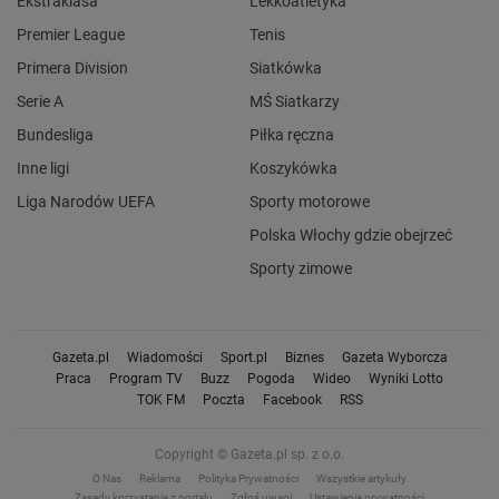
Ekstraklasa
Lekkoatletyka
Premier League
Tenis
Primera Division
Siatkówka
Serie A
MŚ Siatkarzy
Bundesliga
Piłka ręczna
Inne ligi
Koszykówka
Liga Narodów UEFA
Sporty motorowe
Polska Włochy gdzie obejrzeć
Sporty zimowe
Gazeta.pl
Wiadomości
Sport.pl
Biznes
Gazeta Wyborcza
Praca
Program TV
Buzz
Pogoda
Wideo
Wyniki Lotto
TOK FM
Poczta
Facebook
RSS
Copyright © Gazeta.pl sp. z o.o.
O Nas
Reklama
Polityka Prywatności
Wszystkie artykuły
Zasady korzystania z portalu
Zgłoś uwagi
Ustawienia prywatności