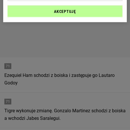
AKCEPTUJĘ
71
Ezequiel Ham schodzi z boiska i zastępuje go Lautaro
Godoy
71
Tigre wykonuje zmianę. Gonzalo Martinez schodzi z boiska
a wchodzi Jabes Saralegui.