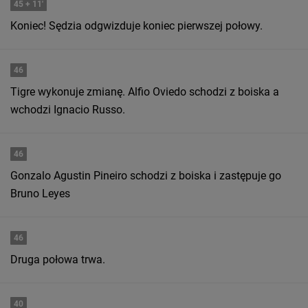
45
+ 11'
Koniec! Sędzia odgwizduje koniec pierwszej połowy.
46
Tigre wykonuje zmianę. Alfio Oviedo schodzi z boiska a
wchodzi Ignacio Russo.
46
Gonzalo Agustin Pineiro schodzi z boiska i zastępuje go
Bruno Leyes
46
Druga połowa trwa.
40