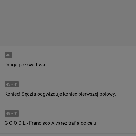
46
Druga połowa trwa.
45
+ 4'
Koniec! Sędzia odgwizduje koniec pierwszej połowy.
45
+ 3'
G O O O L - Francisco Alvarez trafia do celu!