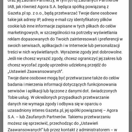
oraz jej Zaufani Partnerzy, w tym [
676
] Zaufanych Partnerów
Relacja z meczu Belgrano - Argentinos
IAB, jak również Agora S.A. będąca spółką powiązaną z
Juniors
Gazeta.pl sp. z o.o., będą przetwarzać Twoje dane osobowe
takie jak adresy IP, adresy e-mail czy identyfikatory plików
cookie lub inne informacje zapisane w tych plikach do celów
marketingowych, w szczególności na potrzeby wyświetlania
Odśwież
reklam dopasowanych do Twoich zainteresowań i preferencji w
swoich serwisach, aplikacjach i w Internecie lub personalizacji
90
+ 7'
treści w nich wyświetlanych. Wyrażenie zgody jest dobrowolne.
Jeśli nie chcesz wyrazić zgody, chcesz ograniczyć jej zakres lub
To już wszystko! Sędzia odgwizduje koniec meczu.
chcesz wycofać zgodę uprzednio udzieloną przejdź do
„Ustawień Zaawansowanych”.
Twoje dane osobowe mogą być przetwarzane także do celów
87
badania i mierzenia informacji dotyczących funkcjonowania
Adrian Sanchez schodzi z boiska i zastępuje go Lautaro
serwisów i aplikacji lub łączone z danymi dot. świadczonych
Gutierrez
Tobie usług. W określonych przypadkach przetwarzanie
danych nie wymaga zgody i odbywa się w oparciu o
uzasadniony interes Gazeta.pl, jej spółki powiązanej – Agora
S.A. – lub Zaufanych Partnerów. Takiemu przetwarzaniu
możesz się sprzeciwić, przechodząc do „Ustawień
Zaawansowanych” lub przez kontakt z administratorem – w