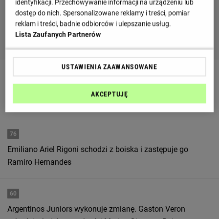
identyfikacji. Przechowywanie informacji na urządzeniu lub
dostęp do nich. Spersonalizowane reklamy i treści, pomiar
reklam i treści, badnie odbiorców i ulepszanie usług.
Lista Zaufanych Partnerów
USTAWIENIA ZAAWANSOWANE
76
Argentinos Juniors wykonuje zmianę. Hernan Lopez
AKCEPTUJĘ
schodzi z boiska a wchodzi Diego Porcel.
76
Emiliano Ariel Rigoni schodzi z boiska i zastępuje go
Ramiro Hernandes
60
Argentinos Juniors wykonuje zmianę. Gaston Veron