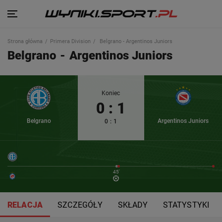
Strona główna
Primera Division
Belgrano - Argentinos Juniors
Belgrano
-
Argentinos Juniors
Koniec
0
:
1
Belgrano
Argentinos Juniors
0
:
1
45'
RELACJA
SZCZEGÓŁY
SKŁADY
STATYSTYKI