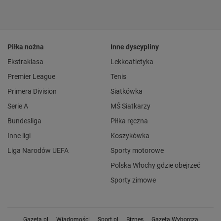
Piłka nożna
Inne dyscypliny
Ekstraklasa
Lekkoatletyka
Premier League
Tenis
Primera Division
Siatkówka
Serie A
MŚ Siatkarzy
Bundesliga
Piłka ręczna
Inne ligi
Koszykówka
Liga Narodów UEFA
Sporty motorowe
Polska Włochy gdzie obejrzeć
Sporty zimowe
Gazeta.pl
Wiadomości
Sport.pl
Biznes
Gazeta Wyborcza