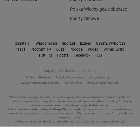
Polska Włochy gdzie obejrzeć
Sporty zimowe
Gazeta.pl
Wiadomości
Sport.pl
Biznes
Gazeta Wyborcza
Praca
Program TV
Buzz
Pogoda
Wideo
Wyniki Lotto
TOK FM
Poczta
Facebook
RSS
Copyright © Gazeta.pl sp. z o.o.
O Nas
Reklama
Polityka Prywatności
Wszystkie artykuły
Zasady korzystania z portalu
Zgłoś uwagi
Ustawienia prywatności
Właściciel niniejszego serwisu nie wyraża zgody na zwielokrotnianie ani inne korzystanie z
utworów rozpowszechnionych w tym serwisie, w celu eksploracji tekstów i danych.
Więcej
informacji
w zastrzeżeniu dot. eksploracji tekstów i danych
Treści z
serwisów internetowych Grupy Wyborcza.pl
oraz serwisu tokfm.pl prezentujemy w
ramach komercyjnej współpracy z ich wydawcami: Wyborcza sp. z o.o. oraz Grupą Radiową
Agory sp. z o.o.
Wybrane treści z serwisu Sport.pl są dostępne po wykupieniu płatnej subskrypcji.