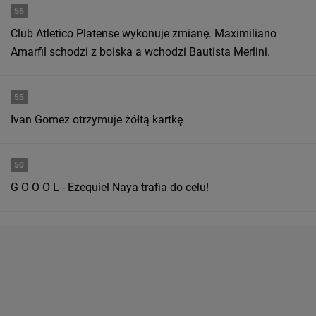
56
Club Atletico Platense wykonuje zmianę. Maximiliano
Amarfil schodzi z boiska a wchodzi Bautista Merlini.
55
Ivan Gomez otrzymuje żółtą kartkę
50
G O O O L - Ezequiel Naya trafia do celu!