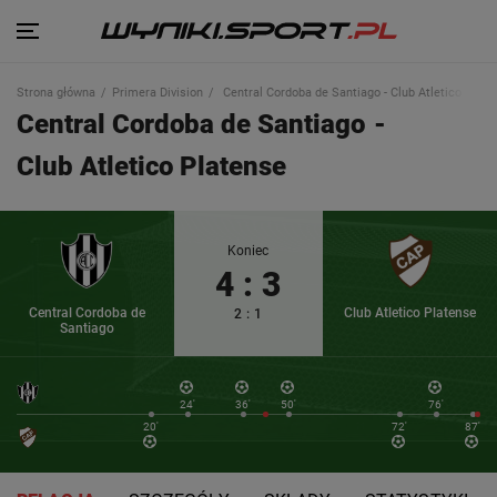
Strona główna
Primera Division
Central Cordoba de Santiago - Club Atletico Plate
Central Cordoba de Santiago
-
Club Atletico Platense
Koniec
4
:
3
Central Cordoba de
Club Atletico Platense
2
:
1
Santiago
24'
36'
50'
76'
20'
72'
87'