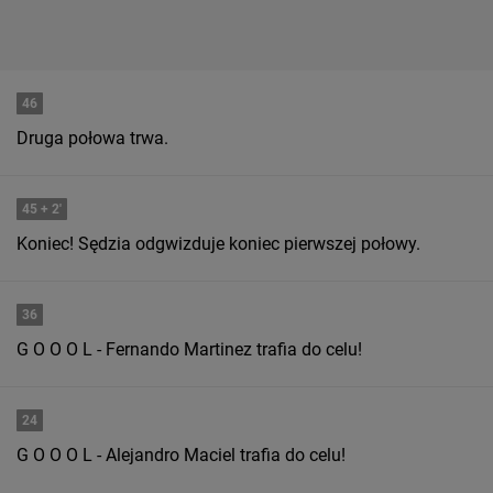
46
Druga połowa trwa.
45
+ 2'
Koniec! Sędzia odgwizduje koniec pierwszej połowy.
36
G O O O L - Fernando Martinez trafia do celu!
24
G O O O L - Alejandro Maciel trafia do celu!