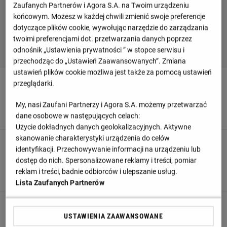
Zaufanych Partnerów i Agora S.A. na Twoim urządzeniu
końcowym. Możesz w każdej chwili zmienić swoje preferencje
dotyczące plików cookie, wywołując narzędzie do zarządzania
twoimi preferencjami dot. przetwarzania danych poprzez
odnośnik „Ustawienia prywatności ” w stopce serwisu i
przechodząc do „Ustawień Zaawansowanych”. Zmiana
ustawień plików cookie możliwa jest także za pomocą ustawień
przeglądarki.
90
Central Cordoba de Santiago wykonuje zmianę. Matias
My, nasi Zaufani Partnerzy i Agora S.A. możemy przetwarzać
Vera schodzi z boiska a wchodzi Marco Iacobellis.
dane osobowe w następujących celach:
Użycie dokładnych danych geolokalizacyjnych. Aktywne
skanowanie charakterystyki urządzenia do celów
90
identyfikacji. Przechowywanie informacji na urządzeniu lub
Fernando Martinez schodzi z boiska i zastępuje go Jose
dostęp do nich. Spersonalizowane reklamy i treści, pomiar
reklam i treści, badnie odbiorców i ulepszanie usług.
Gomez
Lista Zaufanych Partnerów
87
USTAWIENIA ZAAWANSOWANE
G O O O L - Bautista Merlini trafia do celu!