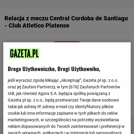
Relacja z meczu Central Cordoba de Santiago
- Club Atletico Platense
Odśwież
90
+ 7'
Droga Użytkowniczko, Drogi Użytkowniku,
To już wszystko! Sędzia odgwizduje koniec meczu.
jeśli wyrazisz zgodę klikając „Akceptuję”, Gazeta.pl sp. z o.o.
oraz jej Zaufani Partnerzy, w tym [
676
] Zaufanych Partnerów
90
+ 7'
IAB, jak również Agora S.A. będąca spółką powiązaną z
Juan Gauto otrzymuje żółtą kartkę
Gazeta.pl sp. z o.o., będą przetwarzać Twoje dane osobowe
takie jak adresy IP, adresy e-mail czy identyfikatory plików
cookie lub inne informacje zapisane w tych plikach do celów
marketingowych, w szczególności na potrzeby wyświetlania
reklam dopasowanych do Twoich zainteresowań i preferencji w
swoich serwisach, aplikacjach i w Internecie lub personalizacji