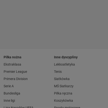
Piłka nożna
Inne dyscypliny
Ekstraklasa
Lekkoatletyka
Premier League
Tenis
Primera Division
Siatkówka
Serie A
MŚ Siatkarzy
Bundesliga
Piłka ręczna
Inne ligi
Koszykówka
Liga Narodów UEFA
Sporty motorowe