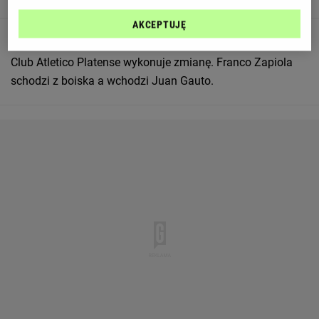
AKCEPTUJĘ
85
Club Atletico Platense wykonuje zmianę. Franco Zapiola
schodzi z boiska a wchodzi Juan Gauto.