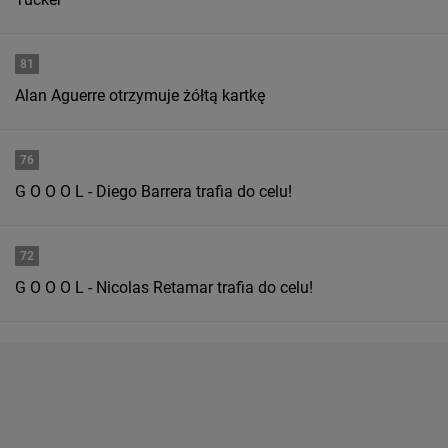
81
Alan Aguerre otrzymuje żółtą kartkę
76
G O O O L - Diego Barrera trafia do celu!
72
G O O O L - Nicolas Retamar trafia do celu!