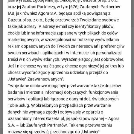
jeśli wyrazisz zgodę klikając „Akceptuję”, Gazeta.pl sp. z o.o.
oraz jej Zaufani Partnerzy, w tym [
676
] Zaufanych Partnerów
IAB, jak również Agora S.A. będąca spółką powiązaną z
Gazeta.pl sp. z o.o., będą przetwarzać Twoje dane osobowe
takie jak adresy IP, adresy e-mail czy identyfikatory plików
cookie lub inne informacje zapisane w tych plikach do celów
Relacja z meczu Lanus - Instituto
marketingowych, w szczególności na potrzeby wyświetlania
reklam dopasowanych do Twoich zainteresowań i preferencji w
swoich serwisach, aplikacjach i w Internecie lub personalizacji
Odśwież
treści w nich wyświetlanych. Wyrażenie zgody jest dobrowolne.
Jeśli nie chcesz wyrazić zgody, chcesz ograniczyć jej zakres lub
chcesz wycofać zgodę uprzednio udzieloną przejdź do
90
+ 4'
„Ustawień Zaawansowanych”.
To już wszystko! Sędzia odgwizduje koniec meczu.
Twoje dane osobowe mogą być przetwarzane także do celów
badania i mierzenia informacji dotyczących funkcjonowania
serwisów i aplikacji lub łączone z danymi dot. świadczonych
90
+ 2'
Tobie usług. W określonych przypadkach przetwarzanie
G O O O L - Fernando Alarcon trafia do celu!
danych nie wymaga zgody i odbywa się w oparciu o
uzasadniony interes Gazeta.pl, jej spółki powiązanej – Agora
S.A. – lub Zaufanych Partnerów. Takiemu przetwarzaniu
możesz się sprzeciwić, przechodząc do „Ustawień