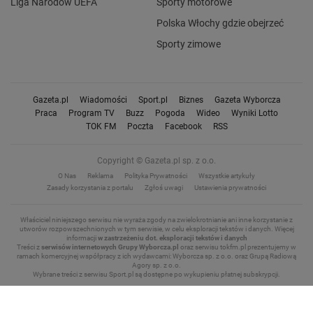
Liga Narodów UEFA
Sporty motorowe
Polska Włochy gdzie obejrzeć
Sporty zimowe
Gazeta.pl
Wiadomości
Sport.pl
Biznes
Gazeta Wyborcza
Praca
Program TV
Buzz
Pogoda
Wideo
Wyniki Lotto
TOK FM
Poczta
Facebook
RSS
Copyright © Gazeta.pl sp. z o.o.
O Nas
Reklama
Polityka Prywatności
Wszystkie artykuły
Zasady korzystania z portalu
Zgłoś uwagi
Ustawienia prywatności
Właściciel niniejszego serwisu nie wyraża zgody na zwielokrotnianie ani inne korzystanie z
utworów rozpowszechnionych w tym serwisie, w celu eksploracji tekstów i danych.
Więcej
informacji
w zastrzeżeniu dot. eksploracji tekstów i danych
Treści z
serwisów internetowych Grupy Wyborcza.pl
oraz serwisu tokfm.pl prezentujemy w
ramach komercyjnej współpracy z ich wydawcami: Wyborcza sp. z o.o. oraz Grupą Radiową
Agory sp. z o.o.
Wybrane treści z serwisu Sport.pl są dostępne po wykupieniu płatnej subskrypcji.