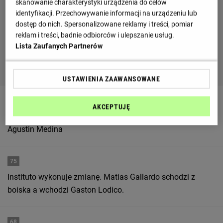
skanowanie charakterystyki urządzenia do celów
identyfikacji. Przechowywanie informacji na urządzeniu lub
dostęp do nich. Spersonalizowane reklamy i treści, pomiar
reklam i treści, badnie odbiorców i ulepszanie usług.
Lista Zaufanych Partnerów
USTAWIENIA ZAAWANSOWANE
80
AKCEPTUJĘ
Felipe Pena Biafore schodzi z boiska i zastępuje go
Agustin Medina
75
Instituto wykonuje zmianę. Matias Gallardo schodzi z
boiska a wchodzi Gaston Lodico.
68