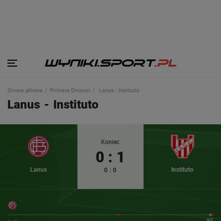
Strona główna
Primera Division
Lanus - Instituto
Lanus
-
Instituto
Koniec
0
:
1
Lanus
Instituto
0
:
0
90'