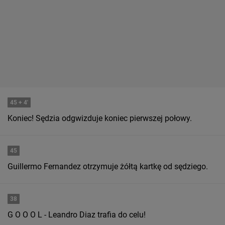
45
+ 4'
Koniec! Sędzia odgwizduje koniec pierwszej połowy.
45
Guillermo Fernandez otrzymuje żółtą kartkę od sędziego.
38
G O O O L - Leandro Diaz trafia do celu!