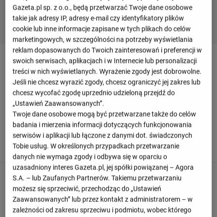
Gazeta.pl sp. z o.o., będą przetwarzać Twoje dane osobowe
takie jak adresy IP, adresy e-mail czy identyfikatory plików
cookie lub inne informacje zapisane w tych plikach do celów
marketingowych, w szczególności na potrzeby wyświetlania
reklam dopasowanych do Twoich zainteresowań i preferencji w
Relacja z meczu Rosario Central - Atletico
swoich serwisach, aplikacjach i w Internecie lub personalizacji
Tucuman
treści w nich wyświetlanych. Wyrażenie zgody jest dobrowolne.
Jeśli nie chcesz wyrazić zgody, chcesz ograniczyć jej zakres lub
chcesz wycofać zgodę uprzednio udzieloną przejdź do
„Ustawień Zaawansowanych”.
Odśwież
Twoje dane osobowe mogą być przetwarzane także do celów
badania i mierzenia informacji dotyczących funkcjonowania
90
+ 8'
serwisów i aplikacji lub łączone z danymi dot. świadczonych
To już wszystko! Sędzia odgwizduje koniec meczu.
Tobie usług. W określonych przypadkach przetwarzanie
danych nie wymaga zgody i odbywa się w oparciu o
uzasadniony interes Gazeta.pl, jej spółki powiązanej – Agora
85
S.A. – lub Zaufanych Partnerów. Takiemu przetwarzaniu
możesz się sprzeciwić, przechodząc do „Ustawień
Rosario Central wykonuje zmianę. Alejo Veliz schodzi z
Zaawansowanych” lub przez kontakt z administratorem – w
boiska a wchodzi Federico Navarro.
zależności od zakresu sprzeciwu i podmiotu, wobec którego