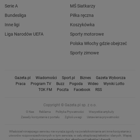
Serie A
MŚ Siatkarzy
Bundesliga
Piłka ręczna
Inne ligi
Koszykówka
Liga Narodów UEFA
Sporty motorowe
Polska Włochy gdzie obejrzeć
Sporty zimowe
Gazeta.pl
Wiadomości
Sport.pl
Biznes
Gazeta Wyborcza
Praca
Program TV
Buzz
Pogoda
Wideo
Wyniki Lotto
TOK FM
Poczta
Facebook
RSS
Copyright © Gazeta.pl sp. z o.o.
O Nas
Reklama
Polityka Prywatności
Wszystkie artykuły
Zasady korzystania z portalu
Zgłoś uwagi
Ustawienia prywatności
Właściciel niniejszego serwisu nie wyraża zgody na zwielokrotnianie ani inne korzystanie z
utworów rozpowszechnionych w tym serwisie, w celu eksploracji tekstów i danych.
Więcej
informacji
w zastrzeżeniu dot. eksploracji tekstów i danych