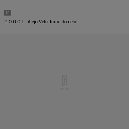
31
G O O O L - Alejo Veliz trafia do celu!