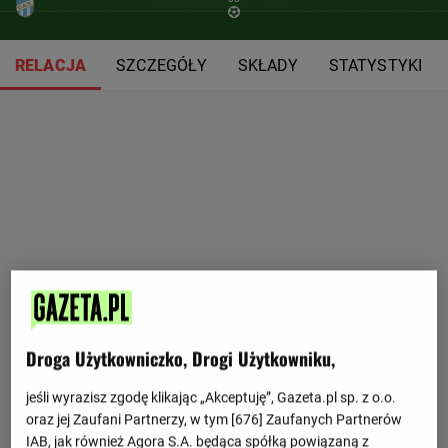
RELACJA
SZCZEGÓŁY
SKŁADY
STATYSTYKI
Droga Użytkowniczko, Drogi Użytkowniku,
jeśli wyrazisz zgodę klikając „Akceptuję”, Gazeta.pl sp. z o.o.
oraz jej Zaufani Partnerzy, w tym [
676
] Zaufanych Partnerów
IAB, jak również Agora S.A. będąca spółką powiązaną z