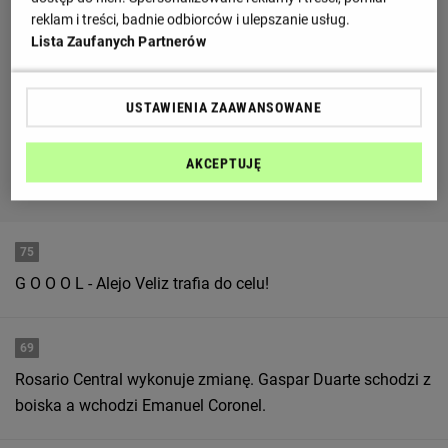
reklam i treści, badnie odbiorców i ulepszanie usług.
Lista Zaufanych Partnerów
USTAWIENIA ZAAWANSOWANE
AKCEPTUJĘ
75
G O O O L - Alejo Veliz trafia do celu!
69
Rosario Central wykonuje zmianę. Gaspar Duarte schodzi z
boiska a wchodzi Emanuel Coronel.