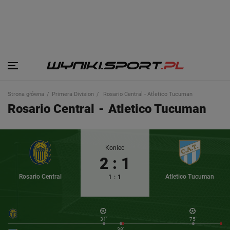
Strona główna
Primera Division
Rosario Central - Atletico Tucuman
Rosario Central
-
Atletico Tucuman
Koniec
2
:
1
Rosario Central
Atletico Tucuman
1
:
1
31'
75'
38'