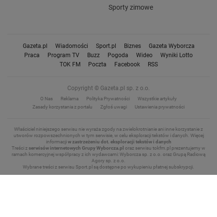
Sporty zimowe
Gazeta.pl
Wiadomości
Sport.pl
Biznes
Gazeta Wyborcza
Praca
Program TV
Buzz
Pogoda
Wideo
Wyniki Lotto
TOK FM
Poczta
Facebook
RSS
Copyright © Gazeta.pl sp. z o.o.
O Nas
Reklama
Polityka Prywatności
Wszystkie artykuły
Zasady korzystania z portalu
Zgłoś uwagi
Ustawienia prywatności
Właściciel niniejszego serwisu nie wyraża zgody na zwielokrotnianie ani inne korzystanie z
utworów rozpowszechnionych w tym serwisie, w celu eksploracji tekstów i danych.
Więcej
informacji
w zastrzeżeniu dot. eksploracji tekstów i danych
Treści z
serwisów internetowych Grupy Wyborcza.pl
oraz serwisu tokfm.pl prezentujemy w
ramach komercyjnej współpracy z ich wydawcami: Wyborcza sp. z o.o. oraz Grupą Radiową
Agory sp. z o.o.
Wybrane treści z serwisu Sport.pl są dostępne po wykupieniu płatnej subskrypcji.