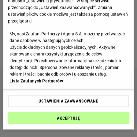
A. Traore
odnośnik „Ustawienia prywatności ” w stopce serwisu i
(81') za F. Diabate
przechodząc do „Ustawień Zaawansowanych”. Zmiana
ustawień plików cookie możliwa jest także za pomocą ustawień
Informacje o meczu
przeglądarki.
My, nasi Zaufani Partnerzy i Agora S.A. możemy przetwarzać
Grupa E, 3 kolejka
dane osobowe w następujących celach:
Środa 24.01.2024, godzina 17:00
Użycie dokładnych danych geolokalizacyjnych. Aktywne
skanowanie charakterystyki urządzenia do celów
Stade Laurent Pokou
identyfikacji. Przechowywanie informacji na urządzeniu lub
dostęp do nich. Spersonalizowane reklamy i treści, pomiar
reklam i treści, badnie odbiorców i ulepszanie usług.
Lista Zaufanych Partnerów
USTAWIENIA ZAAWANSOWANE
AKCEPTUJĘ