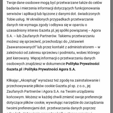
Twoje dane osobowe mogą być przetwarzane także do celów
badania i mierzenia informacji dotyczących funkcjonowania
serwisów i aplikacji lub łączone z danymi dot. świadczonych
Tobie usług. W określonych przypadkach przetwarzanie
danych nie wymaga zgody i odbywa się w oparciu o
uzasadniony interes Gazeta.pl, jej spółki powiązanej – Agora
Mecz Namibia - Mali - szczegóły
S.A. – lub Zaufanych Partnerów. Takiemu przetwarzaniu
możesz się sprzeciwić, przechodząc do „Ustawień
Zaawansowanych” lub przez kontakt z administratorem – w
Przegląd wydarzeń
zależności od zakresu sprzeciwu i podmiotu, wobec którego
D. Hotto
jest kierowany. Więcej informacji o przetwarzaniu danych
(45')
osobowych znajdziesz w dokumencie
Polityka Prywatności
Gazeta.pl
i
Polityka Prywatności Agora S.A.
A. Iimbondi
I. Sissoko
(74') za B. Muzeu
(52') za L. Sinayoko
Klikając „Akceptuję” wyrażasz też zgodę na zainstalowanie i
M. Papama
K. Doumbia
przechowywanie plików cookie Gazeta.pl sp. z o.o., jej
(79') za P. Menelik Tjiueza
(53') za Y. Niakate
Zaufanych Partnerów i Agora S.A. na Twoim urządzeniu
V. Charles Hambira
A. Dante
(89') za N. Kaanjuka Katua
(68') za M. Diarra
końcowym. Możesz w każdej chwili zmienić swoje preferencje
dotyczące plików cookie, wywołując narzędzie do zarządzania
D. Haoseb
M. Camara
(90') za P. Shalulile
(68') za A. Dieng
twoimi preferencjami dot. przetwarzania danych poprzez