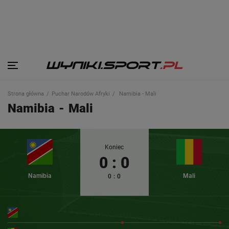
Strona główna
Puchar Narodów Afryki
Namibia - Mali
Namibia
-
Mali
Koniec
0
:
0
Namibia
Mali
0
:
0