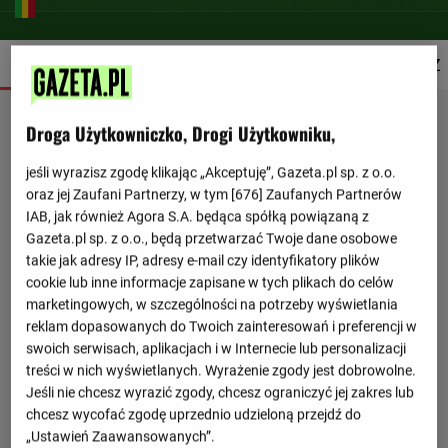
SZCZEGÓŁY
SKŁADY
STATYSTYKI
TERMINARZ
Droga Użytkowniczko, Drogi Użytkowniku,
jeśli wyrazisz zgodę klikając „Akceptuję”, Gazeta.pl sp. z o.o.
oraz jej Zaufani Partnerzy, w tym [
676
] Zaufanych Partnerów
IAB, jak również Agora S.A. będąca spółką powiązaną z
Gazeta.pl sp. z o.o., będą przetwarzać Twoje dane osobowe
takie jak adresy IP, adresy e-mail czy identyfikatory plików
cookie lub inne informacje zapisane w tych plikach do celów
marketingowych, w szczególności na potrzeby wyświetlania
reklam dopasowanych do Twoich zainteresowań i preferencji w
swoich serwisach, aplikacjach i w Internecie lub personalizacji
treści w nich wyświetlanych. Wyrażenie zgody jest dobrowolne.
Jeśli nie chcesz wyrazić zgody, chcesz ograniczyć jej zakres lub
chcesz wycofać zgodę uprzednio udzieloną przejdź do
„Ustawień Zaawansowanych”.