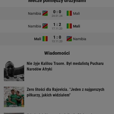
Mecze pomiędzy drużynami
0 : 0
Namibia
Mali
24.01.24
1 : 2
Namibia
Mali
17.11.20
1 : 0
Mali
Namibia
13.11.20
Wiadomości
Nie żyje Kalilou Traore. Był medalistą Pucharu
Narodów Afryki
Zero litości dla Rajovicia. "Jeden z najgorszych
piłkarzy, jakich widziałem"